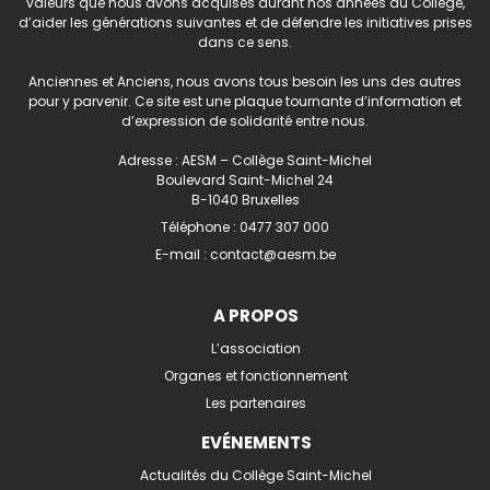
valeurs que nous avons acquises durant nos années au Collège,
d’aider les générations suivantes et de défendre les initiatives prises
dans ce sens.
Anciennes et Anciens, nous avons tous besoin les uns des autres
pour y parvenir. Ce site est une plaque tournante d’information et
d’expression de solidarité entre nous.
Adresse : AESM – Collège Saint-Michel
Boulevard Saint-Michel 24
B-1040 Bruxelles
Téléphone :
0477 307 000
E-mail :
contact@aesm.be
A PROPOS
L’association
Organes et fonctionnement
Les partenaires
EVÉNEMENTS
Actualités du Collège Saint-Michel