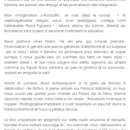
torrents, les places des étangs et les promeneurs des baigneurs.
Mon imagination s’échauffe… Je vois déjà le scoop : « 14
septuagénaires belges, issus d’un prestigieux collège, sont
hélitreuillés Place Figueira ! » Allons, allons, du calme… Bientôt les
Bomberos sont à pied d’oeuvre et contrôlent la situation.
Nous partons chez Pedro. Tel est pris qui croyait prendre…
l’inondation a généré une panne générale d’électricité et sa surprise
…est à l’eau ! Mais il tiendra sa promesse pour demain, et, super
sympa, il nous guide vers un confrère qui tient un resto style «
western steak » et qui nous soigne aux petits oignons, au propre
comme au figuré. Nous sentons un peu le graillon et la saucisse…
autant en emporte le vent.
Mardi 14 octobre. Nous embarquons à la gare de Rossio à
destination de Sintra. A peine arrivés au Palacio National, un bus
nous ouvre ses portes pour monter au Palais de la Pena. Bonne
réaction rapide, mais notre hâte a un revers : Baudouin manque à
l’appel ! Photographe impatient, il s’est aventuré un peu tôt dans le
Palacio National et nous a perdus de vue.
Le bus crapahute en geignant sur cette route sinueuse et abrupte,
bordée d’une nature sauvage, et , au sommet, nous découvrons le