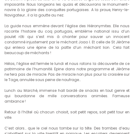
imposante. Nous longeons les quais et découvrons le monument-
navire à la gloire des conquêtes portugaises. A la proue, Henry-le-
Navigateur… il a la goutte au nez.
La guide nous emmène devant l’église des Hiéronymites. Elle nous
raconte l’histoire du coq portugais, emblème national issu d’un
poulet rôti qui s’est mis à chanter pour sauver un innocent
condamné injustement par le méchant Joao I. Et celle de St Jérôme
qui enleva une épine de la patte d’un méchant lion. Cela fait
beaucoup de méchants !
Hélas, l’église est fermée le lundi et nous ratons la découverte de ce
patrimoine de l’humanité. Epine dans notre programme et Jérôme
ne fera pas de miracle. Pas de miracle non plus pour la croisière sur
le Tage, annulée sous peine de naufrage…
Lunch au Marché, immense hall bordé de snacks en tout genre et
qui bourdonne de mille conversations animées. Fameuse
ambiance !
Retour à l’hôtel où chacun choisit, soit petit repos, soit petit tour en
ville.
C’est alors… que le ciel nous tombe sur la tête. Des trombes d’eau
s’abattent sur la ville bientôt en panique. Les escaliers deviennent