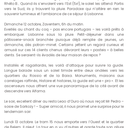
Rhéto B… Quand ils s’envolent vers l’Est (5x!), le soleil les attend. Partis
vers le Sud, ils y trouvent la pluie. Paradoxe qui n’altère en rien le
souvenir lumineux et l’ambiance de ce séjour à Lisbonne.
Dimanche 12 octobre, Zaventem, 6h du matin.
Eveillés au chant du coq – pas encore portugais – les voilà prêts à
embarquer. Lisbonne sous la pluie. Petit-déjeuner dans une
pâtisserie-snack branchée puisque déjà remplie de jeunes, un
dimanche, dès potron-minet. Certains jettent un regard curieux et
amusé sur ces 14 clients chenus dévorant leurs « pasteis » à belles
dents. Se seraient-ils évadés de leur maison de repos ?
Installés et ragaillardis, les voilà d’attaque pour suivre la guide.
Longue balade sous un soleil timide entre deux ondées vers les
quartiers du Rossio et de la Baixa. Monuments, maisons aux
carrelages raffinés, Histoire et histoires, la guide est une « pro ». Et les
ascenseurs nous offrent une vue panoramique de la cité avant de
descendre vers Alfama.
Le soir, excellent dîner au resto Leao d’Ouro où nous reçoit Mr Pedro –
sosie de Sarkozy ! – Super amical, il nous promet une surprise pour le
lendemain soir.
Lundi 13 octobre. Le tram 15 nous emporte vers l’Ouest et le quartier
de Belem. Il pleut. La tour en a vu d’autres et garde toute son allure