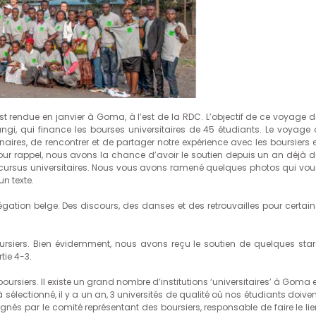
rendue en janvier à Goma, à l’est de la RDC. L’objectif de ce voyage d
ngi, qui finance les bourses universitaires de 45 étudiants. Le voyage 
res, de rencontrer et de partager notre expérience avec les boursiers e
 Pour rappel, nous avons la chance d’avoir le soutien depuis un an déjà 
r cursus universitaires. Nous vous avons ramené quelques photos qui vou
n texte.
égation belge. Des discours, des danses et des retrouvailles pour certain
rsiers. Bien évidemment, nous avons reçu le soutien de quelques star
tie 4-3.
 boursiers. Il existe un grand nombre d’institutions ‘universitaires’ à Goma 
sélectionné, il y a un an, 3 universités de qualité où nos étudiants doive
́s par le comité représentant des boursiers, responsable de faire le lie