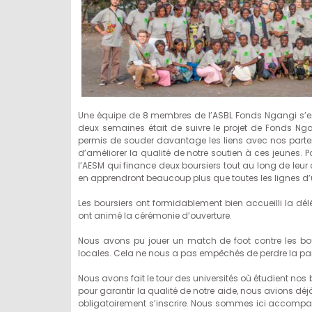
Une équipe de 8 membres de l’ASBL Fonds Ngangi s’est 
deux semaines était de suivre le projet de Fonds Nga
permis de souder davantage les liens avec nos partenai
d’améliorer la qualité de notre soutien à ces jeunes.
l’AESM qui finance deux boursiers tout au long de leu
en apprendront beaucoup plus que toutes les lignes d’u
Les boursiers ont formidablement bien accueilli la dél
ont animé la cérémonie d’ouverture.
Nous avons pu jouer un match de foot contre les bou
locales. Cela ne nous a pas empêchés de perdre la par
Nous avons fait le tour des universités où étudient nos
pour garantir la qualité de notre aide, nous avions déjà 
obligatoirement s’inscrire. Nous sommes ici accompagne