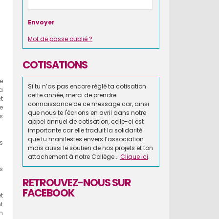
Mot de passe oublié ?
COTISATIONS
e
Si tu n’as pas encore réglé ta cotisation
a
cette année, merci de prendre
t
connaissance de ce message car, ainsi
de
que nous te l'écrions en avril dans notre
s
appel annuel de cotisation, celle-ci est
importante car elle traduit la solidarité
que tu manifestes envers l’association
s
mais aussi le soutien de nos projets et ton
attachement à notre Collège...
Clique ici
.
s
RETROUVEZ-NOUS SUR
FACEBOOK
et
nt
n