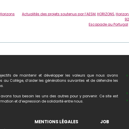
Horizons
Actualités des projets soutenus par l’AESM
,
HORIZONS
,
Horizon
92
Escapade au Portugal
ectifs de maintenir et développer les valeurs que nous avons
au Collège, d’aider les générations suivantes et de défendre les
ns.
avons tous besoin les uns des autres pour y parvenir. Ce site est
mation et d’expression de solidarité entre nous.
MENTIONS LÉGALES
JOB