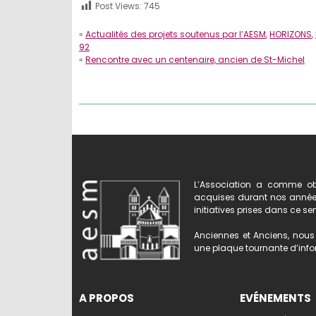
Post Views:
745
«
Actualités des projets soutenus par l’AESM
,
HORIZONS
,
92
«
Rencontre avec un centenaire, ancien de St-Michel
L’Association a comme obj
acquises durant nos années 
initiatives prises dans ce se
Anciennes et Anciens, nous 
une plaque tournante d’infor
A PROPOS
EVÉNEMENTS