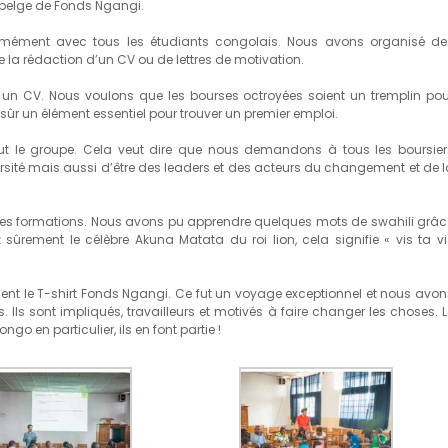
on belge de Fonds Ngangi.
rmément avec tous les étudiants congolais. Nous avons organisé de
e la rédaction d’un CV ou de lettres de motivation.
r un CV. Nous voulons que les bourses octroyées soient un tremplin pou
ûr un élément essentiel pour trouver un premier emploi.
ut le groupe. Cela veut dire que nous demandons à tous les boursier
rsité mais aussi d’être des leaders et des acteurs du changement et de l
 des formations. Nous avons pu apprendre quelques mots de swahili grâc
̂rement le célèbre Akuna Matata du roi lion, cela signifie « vis ta vi
ment le T-shirt Fonds Ngangi. Ce fut un voyage exceptionnel et nous avon
. Ils sont impliqués, travailleurs et motivés à faire changer les choses. 
go en particulier, ils en font partie !