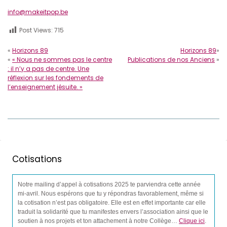
info@makeitpop.be
Post Views:
715
«
Horizons 89
Horizons 89
»
«
« Nous ne sommes pas le centre
Publications de nos Anciens
»
: il n’y a pas de centre. Une
réflexion sur les fondements de
l’enseignement jésuite. »
Cotisations
Notre mailing d’appel à cotisations 2025 te parviendra cette année
mi-avril. Nous espérons que tu y répondras favorablement, même si
la cotisation n’est pas obligatoire. Elle est en effet importante car elle
traduit la solidarité que tu manifestes envers l’association ainsi que le
soutien à nos projets et ton attachement à notre Collège…
Clique ici
.