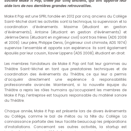
société Make it Pop, créée par cinq anciens, qui ont apporté leur
aide lors de nos dernières grandes retrouvailles.
Make it Pop est une SPRL fondée en 2012 par cinq anciens du Collège
Saint-Michel dont les activités sont la technique, la supervision et la
coordination d’événements. Maxime (étudiant en gestion
d’événements), Antoine (étudiant en gestion d’événements) et
Jérémie Denis (étudiant en ingénieur civil) sont trois frères (ADS 2008
et 2009). Leur père, Philippe Denis, (ingénieur civil chimiste, ADS 1974)
supervise l’ensemble et apporte son expérience. Ils sont également
épaulés par leur cousin, Xavier Lippens (ADS 2008), étudiant en droit.
Les membres fondateurs de Make it Pop ont fait leur gammes au
Théâtre Saint-Michel en tant que prestataires techniques et de
coordination des événements du Théâtre, ce qui leur a permis
d’acquérir directement une expérience à responsabilités
professionnelle avancée. Maintenant, si la nouvelle équipe du
Théâtre a repris les rôles humains qu’occupaient les membres de
Make it Pop, l’entreprise est toujours responsable du matériel sonore
du Théâtre.
Chaque année, Make it Pop est présente lors de divers événements
au Collège, comme le bal de rhétos ou la fête du Collège. La
connaissance parfaite des lieux facilite beaucoup les préparations
d’installations. Concernant ses autres activités, la startup est