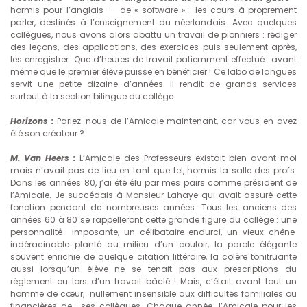
hormis pour l’anglais – de « software » : les cours à proprement
parler, destinés à l’enseignement du néerlandais. Avec quelques
collègues, nous avons alors abattu un travail de pionniers : rédiger
des leçons, des applications, des exercices puis seulement après,
les enregistrer. Que d’heures de travail patiemment effectué… avant
même que le premier élève puisse en bénéficier ! Ce labo de langues
servit une petite dizaine d’années. Il rendit de grands services
surtout à la section bilingue du collège.
Horizons :
Parlez-nous de l’Amicale maintenant, car vous en avez
été son créateur ?
M. Van Heers :
L’Amicale des Professeurs existait bien avant moi
mais n’avait pas de lieu en tant que tel, hormis la salle des profs.
Dans les années 80, j’ai été élu par mes pairs comme président de
l’Amicale. Je succédais à Monsieur Lahaye qui avait assuré cette
fonction pendant de nombreuses années. Tous les anciens des
années 60 à 80 se rappelleront cette grande figure du collège : une
personnalité imposante, un célibataire endurci, un vieux chêne
indéracinable planté au milieu d’un couloir, la parole élégante
souvent enrichie de quelque citation littéraire, la colère tonitruante
aussi lorsqu’un élève ne se tenait pas aux prescriptions du
règlement ou lors d’un travail bâclé !…Mais, c’était avant tout un
homme de cœur, nullement insensible aux difficultés familiales ou
financières de ses collègues. Chaque année, l’Amicale pour les