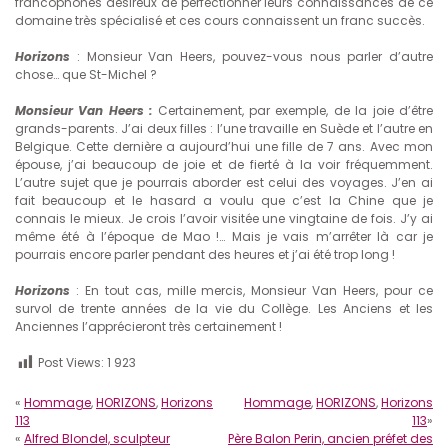
francophones désireux de perfectionner leurs connaissances de ce
domaine très spécialisé et ces cours connaissent un franc succès.
Horizons
: Monsieur Van Heers, pouvez-vous nous parler d’autre
chose… que St-Michel ?
Monsieur Van Heers :
Certainement, par exemple, de la joie d’être
grands-parents. J’ai deux filles : l’une travaille en Suède et l’autre en
Belgique. Cette dernière a aujourd’hui une fille de 7 ans. Avec mon
épouse, j’ai beaucoup de joie et de fierté à la voir fréquemment.
L’autre sujet que je pourrais aborder est celui des voyages. J’en ai
fait beaucoup et le hasard a voulu que c’est la Chine que je
connais le mieux. Je crois l’avoir visitée une vingtaine de fois. J’y ai
même été à l’époque de Mao !… Mais je vais m’arrêter là car je
pourrais encore parler pendant des heures et j’ai été trop long !
Horizons
: En tout cas, mille mercis, Monsieur Van Heers, pour ce
survol de trente années de la vie du Collège. Les Anciens et les
Anciennes l’apprécieront très certainement !
Post Views:
1 923
«
Hommage
,
HORIZONS
,
Horizons
Hommage
,
HORIZONS
,
Horizons
113
113
»
«
Alfred Blondel, sculpteur
Père Balon Perin, ancien préfet des