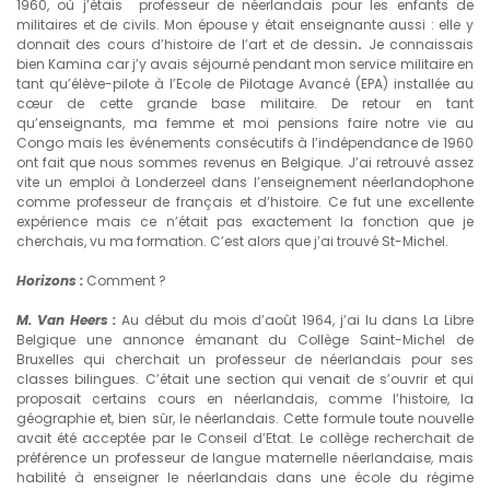
1960, où j’étais professeur de néerlandais pour les enfants de
militaires et de civils. Mon épouse y était enseignante aussi : elle y
donnait des cours d’histoire de l’art et de dessin
.
Je connaissais
bien Kamina car j’y avais séjourné pendant mon service militaire en
tant qu’élève-pilote à l’Ecole de Pilotage Avancé (EPA) installée au
cœur de cette grande base militaire. De retour en tant
qu’enseignants, ma femme et moi pensions faire notre vie au
Congo mais les événements consécutifs à l’indépendance de 1960
ont fait que nous sommes revenus en Belgique. J’ai retrouvé assez
vite un emploi à Londerzeel dans l’enseignement néerlandophone
comme professeur de français et d’histoire. Ce fut une excellente
expérience mais ce n’était pas exactement la fonction que je
cherchais, vu ma formation. C’est alors que j’ai trouvé St-Michel.
Horizons :
Comment ?
M. Van Heers :
Au début du mois d’août 1964, j’ai lu dans La Libre
Belgique une annonce émanant du Collège Saint-Michel de
Bruxelles qui cherchait un professeur de néerlandais pour ses
classes bilingues. C’était une section qui venait de s’ouvrir et qui
proposait certains cours en néerlandais, comme l’histoire, la
géographie et, bien sûr, le néerlandais. Cette formule toute nouvelle
avait été acceptée par le Conseil d’Etat. Le collège recherchait de
préférence un professeur de langue maternelle néerlandaise, mais
habilité à enseigner le néerlandais dans une école du régime