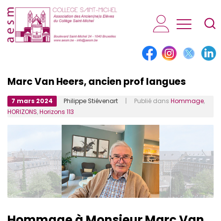
AESM...
Marc Van Heers, ancien prof langues
7 mars 2024
Philippe Stiévenart
| Publié dans
Hommage
,
HORIZONS
,
Horizons 113
Hommage à Monsieur Marc Van