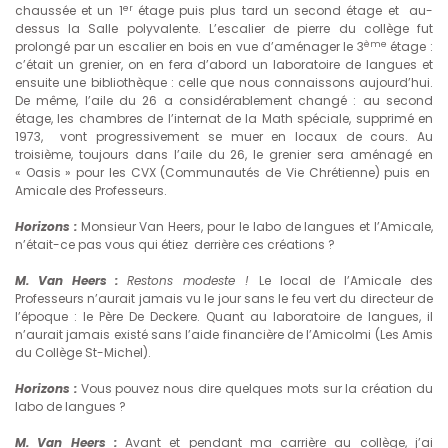
er
chaussée et un 1
étage puis plus tard un second étage et au-
dessus la Salle polyvalente. L’escalier de pierre du collège fut
ème
prolongé par un escalier en bois en vue d’aménager le 3
étage :
c’était un grenier, on en fera d’abord un laboratoire de langues et
ensuite une bibliothèque : celle que nous connaissons aujourd’hui.
De même, l’aile du 26 a considérablement changé : au second
étage, les chambres de l’internat de la Math spéciale, supprimé en
1973, vont progressivement se muer en locaux de cours. Au
troisième, toujours dans l’aile du 26, le grenier sera aménagé en
« Oasis » pour les CVX (Communautés de Vie Chrétienne) puis en
Amicale des Professeurs.
Horizons :
Monsieur Van Heers, pour le labo de langues et l’Amicale,
n’était-ce pas vous qui étiez derrière ces créations ?
M. Van Heers :
Restons modeste !
Le local de l’Amicale des
Professeurs n’aurait jamais vu le jour sans le feu vert du directeur de
l’époque : le Père De Deckere. Quant au laboratoire de langues, il
n’aurait jamais existé sans l’aide financière de l’Amicolmi (Les Amis
du Collège St-Michel).
Horizons :
Vous pouvez nous dire quelques mots sur la création du
labo de langues ?
M. Van Heers :
Avant et pendant ma carrière au collège, j’ai