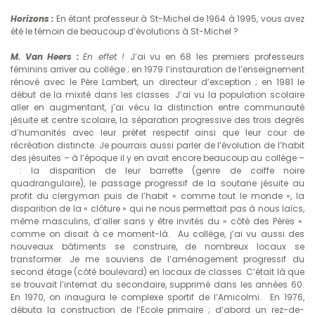
Horizons :
En étant professeur à St-Michel de 1964 à 1995, vous avez
été le témoin de beaucoup d’évolutions à St-Michel ?
M. Van Heers :
En effet !
J’ai vu en 68 les premiers professeurs
féminins arriver au collège ; en 1979 l’instauration de l’enseignement
rénové avec le Père Lambert, un directeur d’exception ; en 1981 le
début de la mixité dans les classes. J’ai vu la population scolaire
aller en augmentant, j’ai vécu la distinction entre communauté
jésuite et centre scolaire, la séparation progressive des trois degrés
d’humanités avec leur préfet respectif ainsi que leur cour de
récréation distincte. Je pourrais aussi parler de l’évolution de l’habit
des jésuites – à l’époque il y en avait encore beaucoup au collège –
: la disparition de leur barrette (genre de coiffe noire
quadrangulaire), le passage progressif de la soutane jésuite au
profit du clergyman puis de l’habit « comme tout le monde », la
disparition de la « clôture » qui ne nous permettait pas à nous laïcs,
même masculins, d’aller sans y être invités du « côté des Pères »
comme on disait à ce moment-là. Au collège, j’ai vu aussi des
nouveaux bâtiments se construire, de nombreux locaux se
transformer. Je me souviens de l’aménagement progressif du
second étage (côté boulevard) en locaux de classes. C’était là que
se trouvait l’internat du secondaire, supprimé dans les années 60.
En 1970, on inaugura le complexe sportif de l’Amicolmi. En 1976,
débuta la construction de l’Ecole primaire ; d’abord un rez-de-