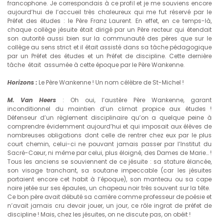
francophone. Je correspondais à ce profil et je me souviens encore
aujourd’hui de l’accueil très chaleureux qui me fut réservé par le
Préfet des études : le Père Franz Laurent. En effet, en ce temps-là,
chaque collège jésuite était dirigé par un Père recteur qui étendait
son autorité aussi bien sur la communauté des pères que sur le
collège au sens strict et il était assisté dans sa tâche pédagogique
par un Préfet des études et un Préfet de discipline. Cette dernière
tâche était assumée à cette époque par le Père Wankenne.
Horizons :
Le Père Wankenne ! Un nom célèbre de St-Michel !
M. Van Heers
: Oh oui, l’austère Père Wankenne, garant
inconditionnel du maintien d’un climat propice aux études !
Défenseur d’un règlement disciplinaire qu’on a quelque peine à
comprendre évidemment aujourd’hui et qui imposait aux élèves de
nombreuses obligations dont celle de rentrer chez eux par le plus
court chemin, celui-ci ne pouvant jamais passer par l’Institut du
Sacré-Cœur, ni même par celui, plus éloigné, des Dames de Marie… !
Tous les anciens se souviennent de ce jésuite : sa stature élancée,
son visage tranchant, sa soutane impeccable (car les jésuites
portaient encore cet habit à l’époque), son manteau ou sa cape
noire jetée sur ses épaules, un chapeau noir très souvent sur la tête.
Ce bon père avait débuté sa carrière comme professeur de poésie et
n’avait jamais cru devoir jouer, un jour, ce rôle ingrat de préfet de
discipline ! Mais, chez les jésuites, on ne discute pas, on obéit !