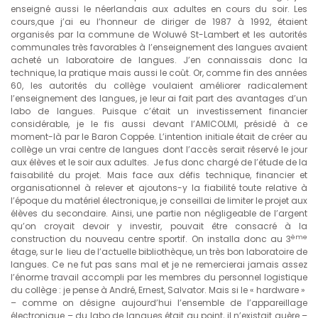
enseigné aussi le néerlandais aux adultes en cours du soir. Les
cours,que j’ai eu l’honneur de diriger de 1987 à 1992, étaient
organisés par la commune de Woluwé St-Lambert et les autorités
communales très favorables à l’enseignement des langues avaient
acheté un laboratoire de langues. J’en connaissais donc la
technique, la pratique mais aussi le coût. Or, comme fin des années
60, les autorités du collège voulaient améliorer radicalement
l’enseignement des langues, je leur ai fait part des avantages d’un
labo de langues. Puisque c’était un investissement financier
considérable, je le fis aussi devant l’AMICOLMI, présidé à ce
moment-là par le Baron Coppée. L’intention initiale était de créer au
collège un vrai centre de langues dont l’accès serait réservé le jour
aux élèves et le soir aux adultes. Je fus donc chargé de l’étude de la
faisabilité du projet. Mais face aux défis technique, financier et
organisationnel à relever et ajoutons-y la fiabilité toute relative à
l’époque du matériel électronique, je conseillai de limiter le projet aux
élèves du secondaire. Ainsi, une partie non négligeable de l’argent
qu’on croyait devoir y investir, pouvait être consacré à la
ème
construction du nouveau centre sportif. On installa donc au 3
étage, sur le lieu de l’actuelle bibliothèque, un très bon laboratoire de
langues. Ce ne fut pas sans mal et je ne remercierai jamais assez
l’énorme travail accompli par les membres du personnel logistique
du collège : je pense à André, Ernest, Salvator. Mais si le « hardware »
– comme on désigne aujourd’hui l’ensemble de l’appareillage
électronique – du labo de langues était au point, il n’existait guère –