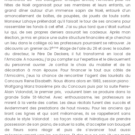
fêtes de Noël organisait pour ses membres et leurs enfants, un
grand dîner autour d’un immense sapin de Noël, entouré d’un
amoncellement de boîtes, de poupées, de jouets de toute sorte.
Monsieur Lahaye prétendait qu’il faisait le tour de ses anciens pour
rassembler les fonds à cet effet. J’ai su plus tard que c’était surtout
lui qui, de ses propres deniers assurait les cadeaux. Après mon
élection, je mis en place une autre structure financière et je cherchai
un lieu dans le collège où les professeurs pourraient se retrouver. Je
ème
découvris un grenier au 3
étage de l’aile du 26 et avec le soutien
du directeur, le Père De Deckere, il fut transformé en local de
l’Amicale. A nouveau, j’ai pu compter sur l’expertise et le dévouement
du personnel ouvrier. Je confiai le choix du mobilier et de la
décoration à mon épouse. Pour financer le tout aux côtés de
l’Amicolmi, j’eus la chance de rencontrer l’agent des lauréats du
Concours Reine Elisabeth. Nous étions alors en 1983, session piano :
Wolfgang Manz troisième prix du Concours puis par la suite Pierre-
Alain Volondat, le premier prix, voulurent bien se produire dans la
grande Salle St-Michel. Avec enthousiasme, les professeurs se
mirent à la vente des cartes. Les deux récitals furent des succès et
évidemment des prestations de haut niveau. Pour les anciens qui
liront ces lignes et qui sont mélomanes, ils se rappelleront sans
doute le style Volondat : sa façon raide et hiératique de prendre
possession de son piano, de saluer la salle, d’accepter son bouquet
de fleurs sans réagir et puis de s’avancer tout aussi