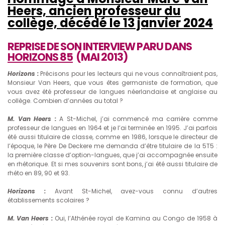
Heers, ancien professeur du
collège, décédé le 13 janvier 2024
REPRISE DE SON INTERVIEW PARU DANS
HORIZONS 85
(MAI 2013)
Horizons :
Précisons pour les lecteurs qui ne vous connaîtraient pas,
Monsieur Van Heers, que vous êtes germaniste de formation, que
vous avez été professeur de langues néerlandaise et anglaise au
collège. Combien d’années au total ?
M. Van Heers :
A St-Michel, j’ai commencé ma carrière comme
professeur de langues en 1964 et je l’ai terminée en 1995. J’ai parfois
été aussi titulaire de classe, comme en 1986, lorsque le directeur de
l’époque, le Père De Deckere me demanda d’être titulaire de la 5T5 :
la première classe d’option-langues, que j’ai accompagnée ensuite
en rhétorique. Et si mes souvenirs sont bons, j’ai été aussi titulaire de
rhéto en 89, 90 et 93.
Horizons :
Avant St-Michel, avez-vous connu d’autres
établissements scolaires ?
M. Van Heers :
Oui, l’Athénée royal de Kamina au Congo de 1958 à