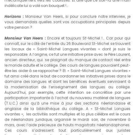
mécaniquement vers les coulisses. Et dire que ce soir-là une main
indélicate lui a volé son bouquet !…
Horizons :
Monsieur Van Heers, si pour conclure notre interview, je
vous demandais quelles sont vos occupations principales depuis
votre pension ?
Monsieur Van Heers :
Encore et toujours St-Michel !… Car pour qui
connaît, sur le côté de l’entrée du 26 Boulevard St-Michel se trouvent
les locaux de « Saint-Michel Langues vivantes » dont je suis le
responsable. A l’origine, ce fut une initiative prise avec le Père Laurent,
ancien directeur, qui se plaignait du manque de contact réel entre
le monde adulte et le collège. Des cours de langues pouvaient peut-
être les aider à se rapprocher ? Et « Saint-Michel Langues vivantes »
fut ainsi créé dans le but de coordonner les initiatives prises dans le
domaine des langues et dont les bénéfices éventuels serviraient à
la modernisation de l’enseignement des langues au collège.
Aujourd’hui, par exemple, cette intention se concrétise par une
participation importante à l’achat du nouveau matériel de langues
(T.U.C.) ainsi qu’à une mise à jour des sections néerlandaise et
anglaise de la bibliothèque du collège. A « St-Michel Langues
vivantes », les activités sont multiples et la plus célèbre est le cours
de néerlandais juridique, organisé le mardi soir, de novembre à
mars, avec l’aide précieuse de hauts magistrats néerlandophones.
Ces cours s’adressent tout particulièrement aux juristes