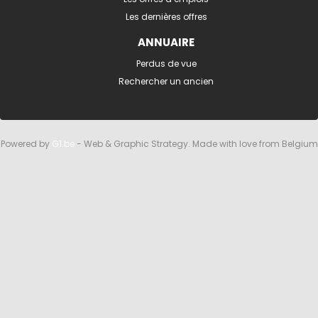
Les dernières offres
ANNUAIRE
Perdus de vue
Rechercher un ancien
Powered by
G1.be
- Web & Graphic Strategy. Made with love from Belgium