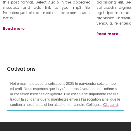
this post format. Select Audio in the appeared
adipiscing elit. 
metabox and add link to your mp3 file.
sollicitudin dignis
Pellentesque habitant morbi tristique senectus et
eget ipsum ornar
netus...
dignissim. Phasellus
vehicula. Pellentesq
Read more
Read more
Cotisations
Notre mailing d’appel à cotisations 2025 te parviendra cette année
mi-avril. Nous espérons que tu y répondras favorablement, même si
la cotisation n’est pas obligatoire. Elle est en effet importante car elle
traduit la solidarité que tu manifestes envers l’association ainsi que le
soutien à nos projets et ton attachement à notre Collège…
Clique ici
.