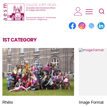
AESM...
1ST CATEGORY
Rhéto
Image Format