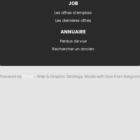
JOB
Les offres d’emplois
Les dernières offres
ANNUAIRE
Perdus de vue
Rechercher un ancien
Powered by
G1.be
- Web & Graphic Strategy. Made with love from Belgium