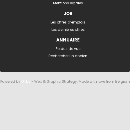
Mentions légales
JOB
Les offres d’emplois
Les dernières offres
ANNUAIRE
Perdus de vue
Rechercher un ancien
Powered by
G1.be
- Web & Graphic Strategy. Made with love from Belgium