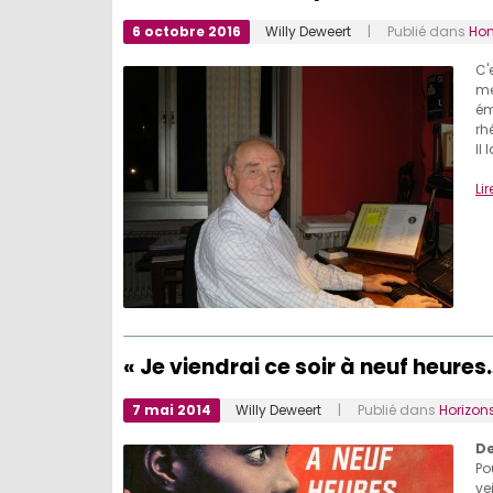
6 octobre 2016
Willy Deweert
| Publié dans
Ho
C'
me
ém
rh
Il 
Lir
« Je viendrai ce soir à neuf heures
7 mai 2014
Willy Deweert
| Publié dans
Horizon
De
Po
ve