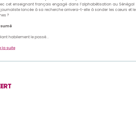
ec cet enseignant français engagé dans l’alphabétisation au Sénégal 
 journaliste lancée à sa recherche arrivera-t-elle à sonder les cœurs et le
es ?
ésumé
lant habilement le passé...
e la suite
EERT