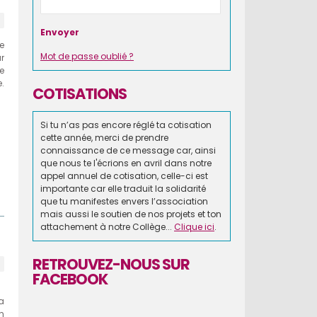
e
Mot de passe oublié ?
r
e
.
COTISATIONS
Si tu n’as pas encore réglé ta cotisation
cette année, merci de prendre
connaissance de ce message car, ainsi
que nous te l'écrions en avril dans notre
appel annuel de cotisation, celle-ci est
importante car elle traduit la solidarité
que tu manifestes envers l’association
mais aussi le soutien de nos projets et ton
attachement à notre Collège...
Clique ici
.
RETROUVEZ-NOUS SUR
FACEBOOK
a
n