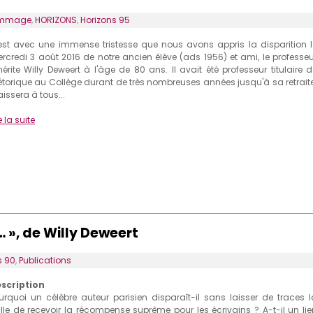
mmage
,
HORIZONS
,
Horizons 95
est avec une immense tristesse que nous avons appris la disparition l
rcredi 3 août 2016 de notre ancien élève (ads 1956) et ami, le professeu
érite Willy Deweert à l'âge de 80 ans. Il avait été professeur titulaire d
étorique au Collège durant de très nombreuses années jusqu'à sa retraite
laissera à tous...
e la suite
… », de Willy Deweert
s 90
,
Publications
scription
urquoi un célèbre auteur parisien disparaît-il sans laisser de traces l
ille de recevoir la récompense suprême pour les écrivains ? A-t-il un lie