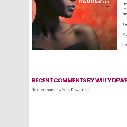
av
La
âm
R
Mê
Lir
RECENT COMMENTS BY WILLY DEW
No comments by Willy Deweert yet.