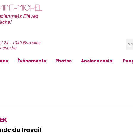
zons
Évènements
Photos
Anciens social
Peo
EK
nde du travail