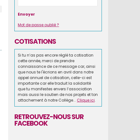
Mot de passe oublié ?
COTISATIONS
Si tu n’as pas encore réglé ta cotisation
cette année, merci de prendre
connaissance de ce message car, ainsi
que nous te l'écrions en avril dans notre
appel annuel de cotisation, celle-ci est
importante car elle traduit la solidarité
que tu manifestes envers l’association
mais aussi le soutien de nos projets et ton
attachement à notre Collège...
Clique ici
.
RETROUVEZ-NOUS SUR
FACEBOOK