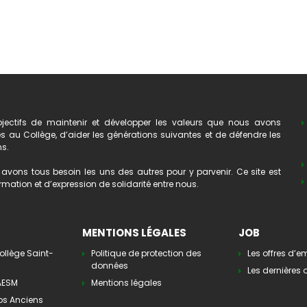
ectifs de maintenir et développer les valeurs que nous avons
au Collège, d’aider les générations suivantes et de défendre les
ns.
avons tous besoin les uns des autres pour y parvenir. Ce site est
mation et d’expression de solidarité entre nous.
MENTIONS LÉGALES
JOB
ollège Saint-
Politique de protection des
Les offres d’e
données
Les dernières o
’AESM
Mentions légales
os Anciens