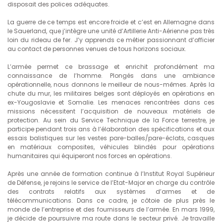
disposait des polices adéquates.
La guerre de ce temps est encore froide et c’est en Allemagne dans
le Sauerland, que j’intègre une unité d’Artillerie Anti-Aérienne pas très
loin du rideau de fer. J’y apprends ce métier passionnant d’officier
au contact de personnes venues de tous horizons sociaux.
L’armée permet ce brassage et enrichit profondément ma
connaissance de l’homme. Plongés dans une ambiance
opérationnelle, nous donnons le meilleur de nous-mêmes. Après la
chute du mur, les militaires belges sont déployés en opérations en
ex-Yougoslavie et Somalie. Les menaces rencontrées dans ces
missions nécessitent l’acquisition de nouveaux matériels de
protection. Au sein du Service Technique de la Force terrestre, je
participe pendant trois ans à l’élaboration des spécifications et aux
essais balistiques sur les vestes pare-balles/pare-éclats, casques
en matériaux composites, véhicules blindés pour opérations
humanitaires qui équiperont nos forces en opérations.
Après une année de formation continue à l’Institut Royal Supérieur
de Défense, je rejoins le service de l’Etat-Major en charge du contrôle
des contrats relatifs aux systèmes d’armes et de
télécommunications. Dans ce cadre, je côtoie de plus près le
monde de l’entreprise et des fournisseurs de l’armée. En mars 1999,
je décide de poursuivre ma route dans le secteur privé. Je travaille