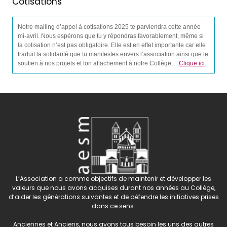
Cotisations
Notre mailing d’appel à cotisations 2025 te parviendra cette année
mi-avril. Nous espérons que tu y répondras favorablement, même si
la cotisation n’est pas obligatoire. Elle est en effet importante car elle
traduit la solidarité que tu manifestes envers l’association ainsi que le
soutien à nos projets et ton attachement à notre Collège…
Clique ici
.
L’Association a comme objectifs de maintenir et développer les
valeurs que nous avons acquises durant nos années au Collège,
d’aider les générations suivantes et de défendre les initiatives prises
dans ce sens.
Anciennes et Anciens, nous avons tous besoin les uns des autres