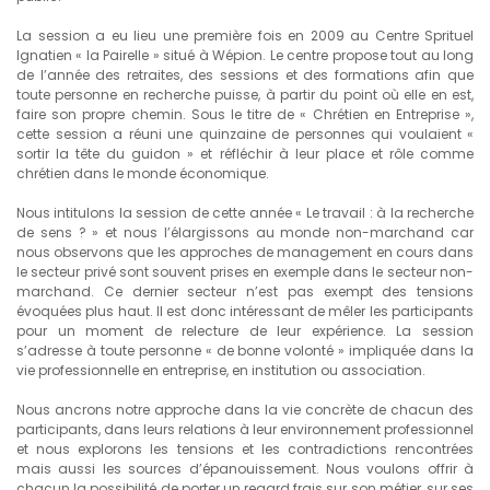
La session a eu lieu une première fois en 2009 au Centre Sprituel
Ignatien « la Pairelle » situé à Wépion. Le centre propose tout au long
de l’année des retraites, des sessions et des formations afin que
toute personne en recherche puisse, à partir du point où elle en est,
faire son propre chemin. Sous le titre de « Chrétien en Entreprise »,
cette session a réuni une quinzaine de personnes qui voulaient «
sortir la tête du guidon » et réfléchir à leur place et rôle comme
chrétien dans le monde économique.
Nous intitulons la session de cette année « Le travail : à la recherche
de sens ? » et nous l’élargissons au monde non-marchand car
nous observons que les approches de management en cours dans
le secteur privé sont souvent prises en exemple dans le secteur non-
marchand. Ce dernier secteur n’est pas exempt des tensions
évoquées plus haut. Il est donc intéressant de mêler les participants
pour un moment de relecture de leur expérience. La session
s’adresse à toute personne « de bonne volonté » impliquée dans la
vie professionnelle en entreprise, en institution ou association.
Nous ancrons notre approche dans la vie concrète de chacun des
participants, dans leurs relations à leur environnement professionnel
et nous explorons les tensions et les contradictions rencontrées
mais aussi les sources d’épanouissement. Nous voulons offrir à
chacun la possibilité de porter un regard frais sur son métier, sur ses