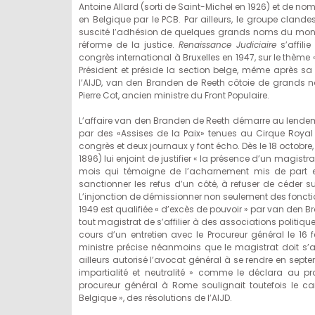
Antoine Allard (sorti de Saint-Michel en 1926) et de nom
en Belgique par le PCB. Par ailleurs, le groupe clande
suscité l’adhésion de quelques grands noms du monde 
réforme de la justice.
Renaissance Judiciaire
s’affili
congrès international à Bruxelles en 1947, sur le thème 
Président et préside la section belge, même après sa dé
l’AIJD, van den Branden de Reeth côtoie de grands
Pierre Cot, ancien ministre du Front Populaire.
L’affaire van den Branden de Reeth démarre au lendema
par des «Assises de la Paix» tenues au Cirque Royal
congrès et deux journaux y font écho. Dès le 18 octobre,
1896) lui enjoint de justifier « la présence d’un magist
mois qui témoigne de l’acharnement mis de part et
sanctionner les refus d’un côté, à refuser de céder sur
L’injonction de démissionner non seulement des fonctio
1949 est qualifiée « d’excès de pouvoir » par van den Br
tout magistrat de s’affilier à des associations politiques
cours d’un entretien avec le Procureur général le 16 
ministre précise néanmoins que le magistrat doit s’abs
ailleurs autorisé l’avocat général à se rendre en sep
impartialité et neutralité » comme le déclara au proc
procureur général à Rome soulignait toutefois le ca
Belgique », des résolutions de l’AIJD.