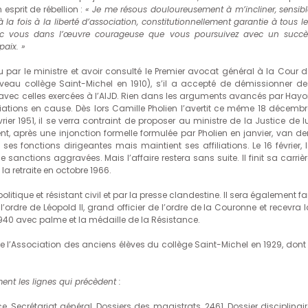
esprit de rébellion :
«
Je me résous douloureusement à m’incliner, sensibl
à la fois à la liberté d’association, constitutionnellement garantie à tous l
avec vous dans l’œuvre courageuse que vous poursuivez avec un succè
aix. »
u par le ministre et avoir consulté le Premier avocat général à la Cour d
veau collège Saint-Michel en 1910), s’il a accepté de démissionner de
 avec celles exercées à l’AIJD. Rien dans les arguments avancés par Hayoi
tions en cause. Dès lors Camille Pholien l’avertit ce même 18 décembr
ier 1951, il se verra contraint de proposer au ministre de la Justice de l
nt, après une injonction formelle formulée par Pholien en janvier, van de
es fonctions dirigeantes mais maintient ses affiliations. Le 16 février, l
anctions aggravées. Mais l’affaire restera sans suite. Il finit sa carrièr
a retraite en octobre 1966.
tique et résistant civil et par la presse clandestine. Il sera également fa
re de Léopold II, grand officier de l’ordre de la Couronne et recevra l
 1940 avec palme et la médaille de la Résistance.
e l’Association des anciens élèves du collège Saint-Michel en 1929, dont i
ment les lignes qui précèdent :
, Secrétariat général, Dossiers des magistrats, 2461, Dossier disciplinair