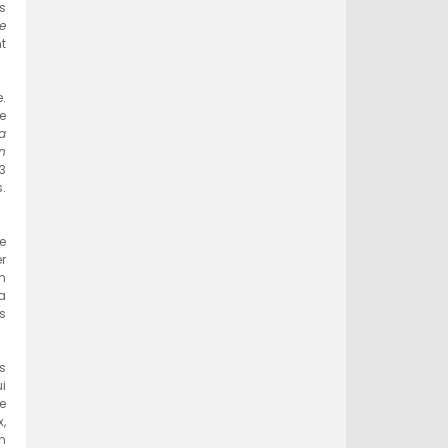
s
e
t
.
e
a
n
3
s.
e
r
n
a
ès
us
ui
e
,
n