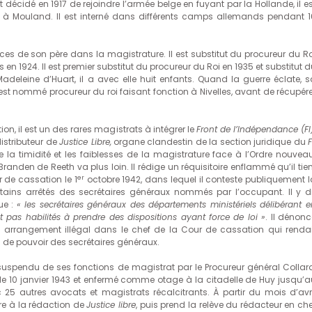
 décidé en 1917 de rejoindre l’armée belge en fuyant par la Hollande, il e
ise à Mouland. Il est interné dans différents camps allemands pendant 1
 traces de son père dans la magistrature. Il est substitut du procureur du R
en 1924. Il est premier substitut du procureur du Roi en 1935 et substitut 
deleine d’Huart, il a avec elle huit enfants. Quand la guerre éclate, s
Il est nommé procureur du roi faisant fonction à Nivelles, avant de récupér
on, il est un des rares magistrats à intégrer le
Front de l’Indépendance (FI
distributeur de
Justice Libre,
organe clandestin de la section juridique du
F
ge la timidité et les faiblesses de la magistrature face à l’Ordre nouveau
anden de Reeth va plus loin. Il rédige un réquisitoire enflammé qu’il tien
er
 de cassation le 1
octobre 1942, dans lequel il conteste publiquement l
rtains arrêtés des secrétaires généraux nommés par l’occupant. Il y di
ue :
« les secrétaires généraux des départements ministériels délibérant e
t pas habilités à prendre des dispositions ayant force de loi »
. Il dénonc
n arrangement illégal dans le chef de la Cour de cassation qui rendai
s de pouvoir des secrétaires généraux.
 suspendu de ses fonctions de magistrat par le Procureur général Collard
é le 10 janvier 1943 et enfermé comme otage à la citadelle de Huy jusqu’a
c 25 autres avocats et magistrats récalcitrants. À partir du mois d’avri
ore à la rédaction de
Justice libre
, puis prend la relève du rédacteur en che