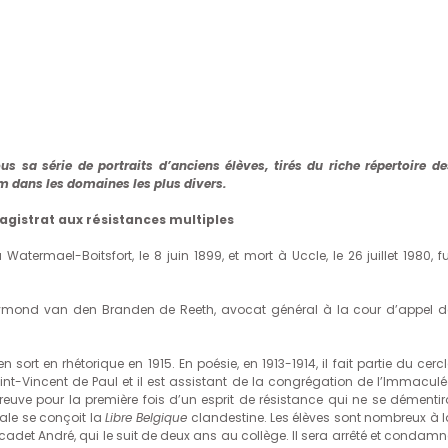
s sa série de portraits d’anciens élèves, tirés du riche répertoire de
om dans les domaines les plus divers.
magistrat aux résistances multiples
 Watermael-Boitsfort, le 8 juin 1899, et mort à Uccle, le 26 juillet 1980, f
de Raymond van den Branden de Reeth, avocat général à la cour d’appel d
 en sort en rhétorique en 1915. En poésie, en 1913-1914, il fait partie du cerc
nt-Vincent de Paul et il est assistant de la congrégation de l’Immaculé
reuve pour la première fois d’un esprit de résistance qui ne se démentir
iale se conçoit la
Libre Belgique
clandestine. Les élèves sont nombreux à l
 cadet André, qui le suit de deux ans au collège. Il sera arrêté et condamn