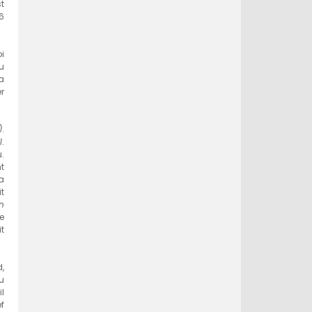
st
6
oi
du
a
er
)
.
I
.
.
t
a
t
n
e
t
,
u
l
f