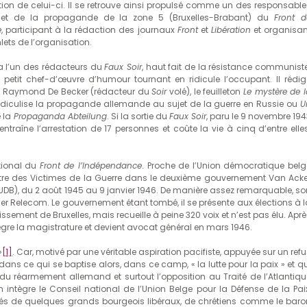
ation de celui-ci. Il se retrouve ainsi propulsé comme un des responsable
 et de la propagande de la zone 5 (Bruxelles-Brabant) du
Front d
e
, participant à la rédaction des journaux
Front
et
Libération
et organisan
ets de l’organisation.
 l’un des rédacteurs du
Faux Soir
, haut fait de la résistance communiste
ce petit chef-d’œuvre d’humour tournant en ridicule l’occupant. Il rédig
e à Raymond De Becker (rédacteur du
Soir
volé), le feuilleton
Le mystère de l
idiculise la propagande allemande au sujet de la guerre en Russie ou
U
e la
Propaganda Abteilung
. Si la sortie du
Faux Soir
, paru le 9 novembre 194
entraîne l’arrestation de 17 personnes et coûte la vie à cinq d’entre elle
ational du
Front de l’Indépendance
. Proche de l’Union démocratique belg
istre des Victimes de la Guerre dans le deuxième gouvernement Van Acke
l’UDB), du 2 août 1945 au 9 janvier 1946. De manière assez remarquable, so
er Relecom. Le gouvernement étant tombé, il se présente aux élections à l
dissement de Bruxelles, mais recueille à peine 320 voix et n’est pas élu. Apr
intègre la magistrature et devient avocat général en mars 1946.
»
[1]
. Car, motivé par une véritable aspiration pacifiste, appuyée sur un ref
« dans ce qui se baptise alors, dans ce camp, « la lutte pour la paix » et q
s du réarmement allemand et surtout l’opposition au Traité de l’Atlantiqu
intègre le Conseil national de l’Union Belge pour la Défense de la Paix
tés de quelques grands bourgeois libéraux, de chrétiens comme le baro