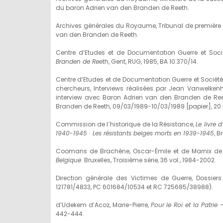
du baron Adrien van den Branden de Reeth.
Archives générales du Royaume, Tribunal de première in
van den Branden de Reeth.
Centre d’Etudes et de Documentation Guerre et Soci
Branden de Reeth
, Gent, RUG, 1985, BA 10.370/14.
Centre d’Etudes et de Documentation Guerre et Sociétés
chercheurs, Interviews réalisées par Jean Vanwelkenhu
interview avec Baron Adrien van den Branden de Reeth,
Branden de Reeth, 09/03/1989-10/03/1989 [papier], 20 
Commission de l´historique de la Résistance,
Le livre 
1940-1945 · Les résistants belges morts en 1939-1945
, B
Coomans de Brachène, Oscar-Émile et de Marnix de
Belgique
. Bruxelles, Troisième série, 36 vol., 1984-2002.
Direction générale des Victimes de Guerre, Dossiers
121781/4833, PC 601684/10534 et RC 725685/38988).
d’Udekem d’Acoz, Marie-Pierre,
Pour le Roi et la Patrie
442-444.