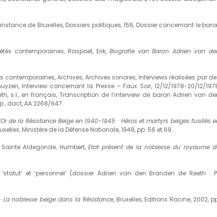
stance de Bruxelles, Dossiers politiques, 156, Dossier concernant le baro
étés contemporaines, Raspoet, Erik,
Biografie van Baron Adrien van de
 contemporaines, Archives, Archives sonores, Interviews réalisées par de
yzen, Interview concernant la Presse – Faux Soir, 12/12/1978-20/12/1978
 s.l., en français, Transcription de l’interview de baron Adrien van de
p., dact, AA 2268/647.
d’Or de la Résistance Belge en 1940-1945 · Héros et martyrs belges fusillés 
ruxelles, Ministère de la Défense Nationale, 1948, pp. 56 et 69.
 Sainte Aldegonde, Humbert,
Etat présent de la noblesse du royaume d
 ‘statut’ et ‘personnel’ (dossier Adrien van den Branden de Reeth : P
 – La noblesse belge dans la Résistance
, Bruxelles, Editions Racine, 2002, p