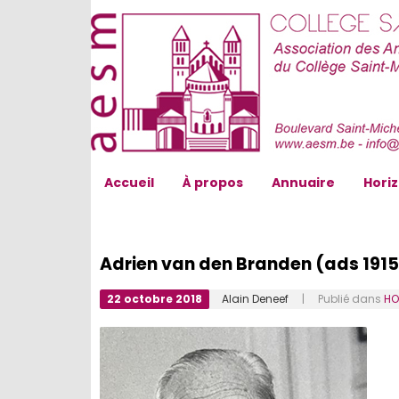
AESM...
Accueil
À propos
Annuaire
Hori
Adrien van den Branden (ads 1915)
22 octobre 2018
Alain Deneef
| Publié dans
HO