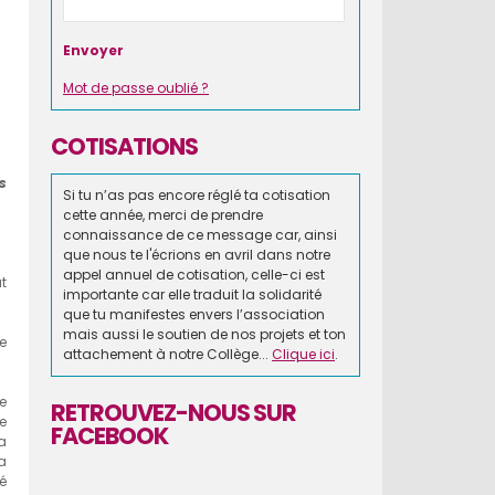
Mot de passe oublié ?
COTISATIONS
s
Si tu n’as pas encore réglé ta cotisation
cette année, merci de prendre
connaissance de ce message car, ainsi
que nous te l'écrions en avril dans notre
appel annuel de cotisation, celle-ci est
ut
importante car elle traduit la solidarité
que tu manifestes envers l’association
mais aussi le soutien de nos projets et ton
e
attachement à notre Collège...
Clique ici
.
le
RETROUVEZ-NOUS SUR
e
FACEBOOK
a
a
é