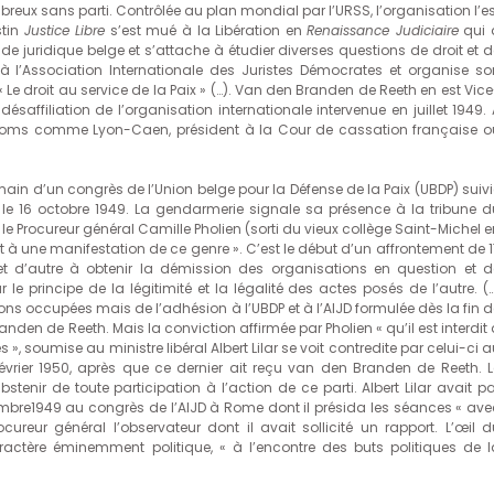
breux sans parti. Contrôlée au plan mondial par l’URSS, l’organisation l’e
stin
Justice Libre
s’est mué à la Libération en
Renaissance Judiciaire
qui 
juridique belge et s’attache à étudier diverses questions de droit et d
e à l’Association Internationale des Juristes Démocrates et organise so
« Le droit au service de la Paix » (…). Van den Branden de Reeth en est Vic
saffiliation de l’organisation internationale intervenue en juillet 1949. 
 noms comme Lyon-Caen, président à la Cour de cassation française o
in d’un congrès de l’Union belge pour la Défense de la Paix (UBDP) suivi
 le 16 octobre 1949. La gendarmerie signale sa présence à la tribune d
 le Procureur général Camille Pholien (sorti du vieux collège Saint-Michel 
rat à une manifestation de ce genre ». C’est le début d’un affrontement de 
 d’autre à obtenir la démission des organisations en question et d
 le principe de la légitimité et la légalité des actes posés de l’autre. (…
ns occupées mais de l’adhésion à l’UBDP et à l’AIJD formulée dès la fin d
anden de Reeth. Mais la conviction affirmée par Pholien « qu’il est interdit
 », soumise au ministre libéral Albert Lilar se voit contredite par celui-ci 
février 1950, après que ce dernier ait reçu van den Branden de Reeth. L
tenir de toute participation à l’action de ce parti. Albert Lilar avait pa
tembre1949 au congrès de l’AIJD à Rome dont il présida les séances « ave
ureur général l’observateur dont il avait sollicité un rapport. L’œil d
ractère éminemment politique, « à l’encontre des buts politiques de l