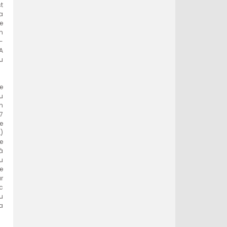
st
a
e
n
e-
A
u
e
u
en
17
e
)
e
 à
au
e
r
c
u
a