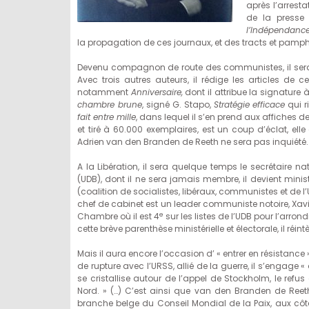
après l’arrest
de la presse
l’Indépendanc
la propagation de ces journaux, et des tracts et pamphl
Devenu compagnon de route des communistes, il sera
Avec trois autres auteurs, il rédige les articles de 
notamment
Anniversaire,
dont il attribue la signatur
chambre brune
, signé G. Stapo,
Stratégie efficace
qui r
fait entre mille
, dans lequel il s’en prend aux affiches d
et tiré à 60.000 exemplaires, est un coup d’éclat, elle 
Adrien van den Branden de Reeth ne sera pas inquiété.
A la Libération, il sera quelque temps le secrétaire n
(UDB), dont il ne sera jamais membre, il devient min
(coalition de socialistes, libéraux, communistes et de 
chef de cabinet est un leader communiste notoire, Xavi
e
Chambre où il est 4
sur les listes de l’UDB pour l’arron
cette brève parenthèse ministérielle et électorale, il ré
Mais il aura encore l’occasion d’ « entrer en résistance 
de rupture avec l’URSS, allié de la guerre, il s’engage 
se cristallise autour de l’appel de Stockholm, le refu
Nord. » (…) C’est ainsi que van den Branden de Reeth 
branche belge du Conseil Mondial de la Paix, aux cô