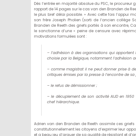
Dès l’entrée en majorité absolue du PSC, le procureur 
rapport de 14 pages sur le cas van den Branden de Ree
le plus bref délai possible. » Avec cette fois l’appui
son frère Joseph Pholien (sorti de l’ancien collège 
Branden de Reeth des griefs portés à son encontre, C
le sanctionne d’une « peine de censure avec réprima
motivations formulées sont :
– l’adhésion à des organisations qui apportent l
choisie par la Belgique, notamment l’adhésion a
– comme magistrat il ne peut donner prise à de
critiques émises par la presse à l’encontre de sa
– le refus de démissionner ;
– le décuplement de son activité AIJD en 1950
chef hiérarchique.
Adrien van den Branden de Reeth assimile ces griefs à l
constitutionnellement les citoyens d’exprimer leur oppos
et a beau jeu d’arguer de sa qualité de résistant et d’a