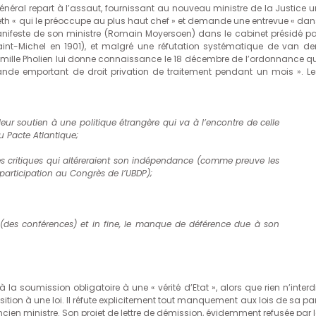
général repart à l’assaut, fournissant au nouveau ministre de la Justice u
th « qui le préoccupe au plus haut chef » et demande une entrevue « dan
 manifeste de son ministre (Romain Moyersoen) dans le cabinet présidé pa
Saint-Michel en 1901), et malgré une réfutation systématique de van de
amille Pholien lui donne connaissance le 18 décembre de l’ordonnance qu
nde emportant de droit privation de traitement pendant un mois ». Le
eur soutien à une politique étrangère qui va à l’encontre de celle
u Pacte Atlantique;
s critiques qui altéreraient son indépendance (comme preuve les
 participation au Congrès de l’UBDP);
 (des conférences) et
in fine
, le manque de déférence due à son
a soumission obligatoire à une « vérité d’Etat », alors que rien n’interdi
ition à une loi. Il réfute explicitement tout manquement aux lois de sa pa
ncien ministre. Son projet de lettre de démission, évidemment refusée par 