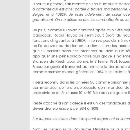
Procureur général, fait montre de son humour et de son 
à l’atteinte qui est ainsi portée à travers ma personne, 
Belges, et à l’UBDP. Je reste fidèlement de cœur 
grandissant. On ne désarme pas les combattants de la p
De plus, comme il l’avait confirmé après avoir été reç
Cassation, Raoul Hayoit de Termicourt (sorti du nou
fonctions dirigeantes à l’UBDP, il n’en va pas de même
ne l’a convaincu de donner sa démission des associa
que s’il persiste dans ses intentions au-delà du 15 févr
appliquer une peine disciplinaire plus grave. Finaleme
Branden de Reeth abandonne, le 9 février 1951, toutes s
Procureur général transmet au ministre la demande de s
comme premier avocat général en 1964 et est admis à l
Il sera reconnu dans les années 50 comme prisonnier poli
commandeur de l’ordre de Léopold, commandeur de l’ord
croix civique de 2e classe 1914-1918, la croix de guerre
Resté attaché à son collège, il est un des fondateurs d
deviendra le président de 1934 à 1938.
Sur lui,
voir les textes dont s’inspirent largement et libre
Archives générales du Royaume, Ministère de la Justice