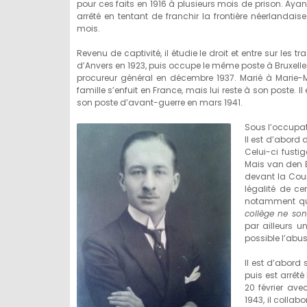
pour ces faits en 1916 à plusieurs mois de prison. Ayant
arrêté en tentant de franchir la frontière néerlanda
mois.
Revenu de captivité, il étudie le droit et entre sur les
d’Anvers en 1923, puis occupe le même poste à Bruxelles 
procureur général en décembre 1937. Marié à Marie-Ma
famille s’enfuit en France, mais lui reste à son poste. 
son poste d’avant-guerre en mars 1941.
Sous l’occupati
Il est d’abord 
Celui-ci fusti
Mais van den Br
devant la Cour
légalité de ce
notamment q
collège ne son
par ailleurs u
possible l’abu
Il est d’abord
puis est arrêt
20 février ave
1943, il collab