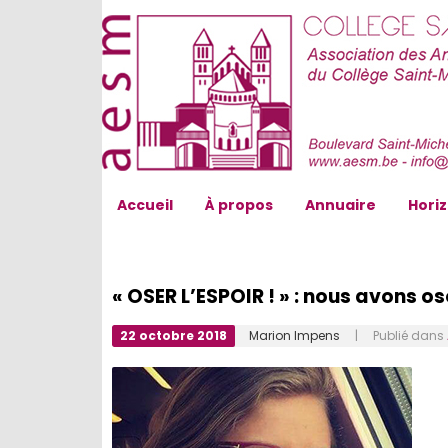
AESM...
Accueil
À propos
Annuaire
Hori
« OSER L’ESPOIR ! » : nous avons o
22 octobre 2018
Marion Impens
| Publié dans