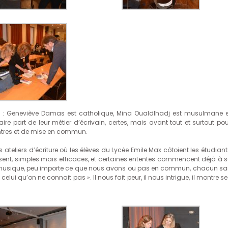
s : Geneviève Damas est catholique, Mina Oualdlhadj est musulmane e
aire part de leur métier d’écrivain, certes, mais avant tout et surtout pou
ntres et de mise en commun.
 ateliers d’écriture où les élèves du Lycée Emile Max côtoient les étudian
ent, simples mais efficaces, et certaines ententes commencent déjà à s
une musique, peu importe ce que nous avons ou pas en commun, chacun sai
celui qu’on ne connait pas ». Il nous fait peur, il nous intrigue, il montre s