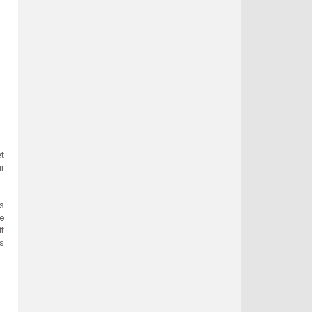
t
r
ts
e
t
es