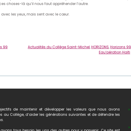
 ces choses-là qu’il nous faut appréhender l’autre.
s avec les yeux, mais sent avec le cœur.
ns 99
Actualités du Collège Saint-Michel
,
HORIZONS
,
Horizons 99
Eau’pération Haïti
ectifs de maintenir et développer les valeurs que nous avons
au Collège, d’aider les générations suivantes et de défendre les
ns.
avons tous besoin les uns des autres pour y parvenir. Ce site est