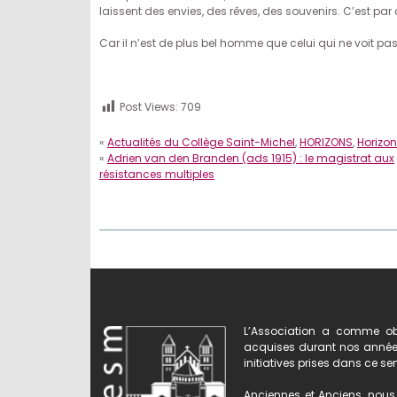
laissent des envies, des rêves, des souvenirs. C’est par
Car il n’est de plus bel homme que celui qui ne voit pa
Post Views:
709
«
Actualités du Collège Saint-Michel
,
HORIZONS
,
Horizo
«
Adrien van den Branden (ads 1915) : le magistrat aux
résistances multiples
L’Association a comme obj
acquises durant nos années 
initiatives prises dans ce se
Anciennes et Anciens, nous 