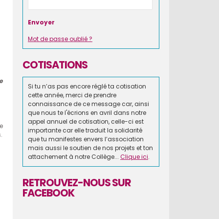
Mot de passe oublié ?
COTISATIONS
e
Si tu n’as pas encore réglé ta cotisation
cette année, merci de prendre
connaissance de ce message car, ainsi
que nous te l'écrions en avril dans notre
appel annuel de cotisation, celle-ci est
e
importante car elle traduit la solidarité
.
que tu manifestes envers l’association
mais aussi le soutien de nos projets et ton
attachement à notre Collège...
Clique ici
.
RETROUVEZ-NOUS SUR
FACEBOOK