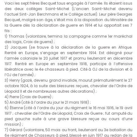
Voici les sept frères Becquet tous engagés à l’armée. Ils étaient issus
des deux collèges Saint-Michel (L’ancien Saint-Michel devenu
l’actuel Sint-Jan Berchmans et le Collège actuel). Leur père Georges
Becquet, malgré son âge, s’était mis à la disposition du Ministère de
la Guerre dès la déclaration de guerre en 1914 et lui apportait ses 7
fils :
1) Thomas (volontaire, termina la campagne comme 1er maréchal
des logis, Croix de guerre) ;
2) Jacques (se trouve à la déclaration de la guerre en Afrique.
Rentré en Europe, s’engage en septembre 1914. Est désigné pour
l’armée coloniale le 20 juillet 1917 et promu lieutenant en décembre
1917. Rentré en Europe en septembre 1918, participe à l’offensive
libératrice avec le 4e chasseurs à pied. Cité à OJ de la division et à
l’OJ de l’armée) ;
3) Henry (gazé, devenu grand invalide, mourut prématurément le 27
octobre 1924, à la suite des blessures reçues, chevalier de l’Ordre de
Léopold II et de nombreuses autres décorations) ;
4) Pierre (Croix de Guerre) ;
5) André (cité à l’ordre du jour le 21 mars 1918) ;
6) Étienne (cité à l’ordre du jour du régiment le 16 mai 1916, le 19 avril
1917 ; chevalier de l’Ordre de Léopold, Croix de Guerre ; fut amputé du
pied gauche suite à une grave blessure reçue au cours d’une
mission) ;
7) Gérard (volontaire, 50 mois au front, lieutenant au 3e bataillon du
6e régiment de Chasseurs à pied, blessé en juin 1917 au redan de la