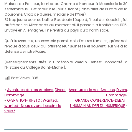
Maison du Passeur, tomba au Champ d’Honneur à Moorslede le 30
septembre 1918 et mourut le jour suivant ; chevalier de l’Ordre de la
Couronne, Croix de Guerre, médaille de l’Yser) ;
8) trop jeune pour se battre, Baudouin Léopold, filleul de Léopold II, fut
arrêté par les Allemands au moment où il passait la frontière en 1915.
Envoyé en Allemagne, il ne rentra au pays qu’à l’armistice.
Qu’à travers eux, un exemple parmi tant d’autres familles, grâce soit
rendue à tous ceux qui offrirent leur jeunesse et souvent leur vie à la
défense de notre Patrie.
(Renseignements tirés du mémoire dAlain Deneef, consacré à
l’Histoire du Collège Saint-Michel).
Post Views:
835
«
Aventures de nos Anciens
,
Divers
,
Aventures de nos Anciens
,
Divers
,
Hommage
Hommage
»
«
OPERATION- RHETO : Wanted…
GRANDE CONFERENCE-DEBAT :
wanted… Nous avons besoin de
L’HUMAIN AU DEFI DU NUMERIQUE
»
vous !