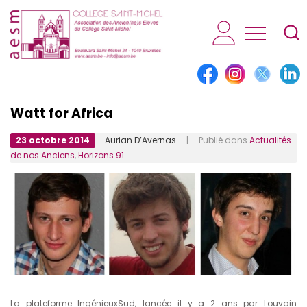
AESM...
Watt for Africa
23 octobre 2014
Aurian D’Avernas
| Publié dans
Actualités
de nos Anciens
,
Horizons 91
La plateforme IngénieuxSud, lancée il y a 2 ans par Louvain