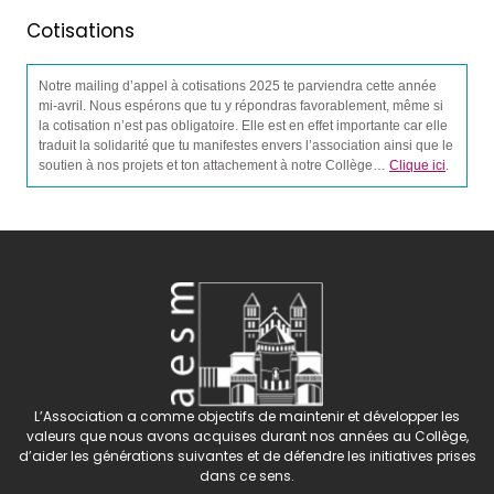
Cotisations
Notre mailing d’appel à cotisations 2025 te parviendra cette année
mi-avril. Nous espérons que tu y répondras favorablement, même si
la cotisation n’est pas obligatoire. Elle est en effet importante car elle
traduit la solidarité que tu manifestes envers l’association ainsi que le
soutien à nos projets et ton attachement à notre Collège…
Clique ici
.
L’Association a comme objectifs de maintenir et développer les
valeurs que nous avons acquises durant nos années au Collège,
d’aider les générations suivantes et de défendre les initiatives prises
dans ce sens.