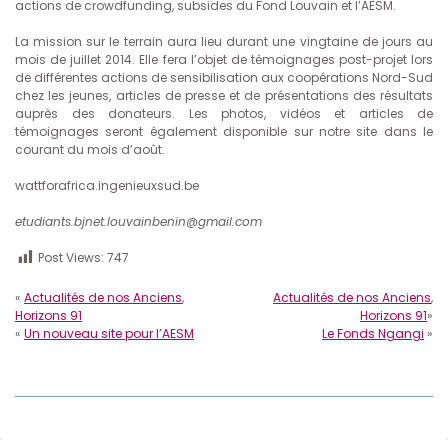
actions de crowdfunding, subsides du Fond Louvain et l’AESM.
La mission sur le terrain aura lieu durant une vingtaine de jours au
mois de juillet 2014. Elle fera l’objet de témoignages post-projet lors
de différentes actions de sensibilisation aux coopérations Nord-Sud
chez les jeunes, articles de presse et de présentations des résultats
auprès des donateurs. Les photos, vidéos et articles de
témoignages seront également disponible sur notre site dans le
courant du mois d’août.
wattforafrica.ingenieuxsud.be
etudiants.bjnet.louvainbenin@gmail.com
Post Views:
747
«
Actualités de nos Anciens
,
Actualités de nos Anciens
,
Horizons 91
Horizons 91
»
«
Un nouveau site pour l’AESM
Le Fonds Ngangi
»