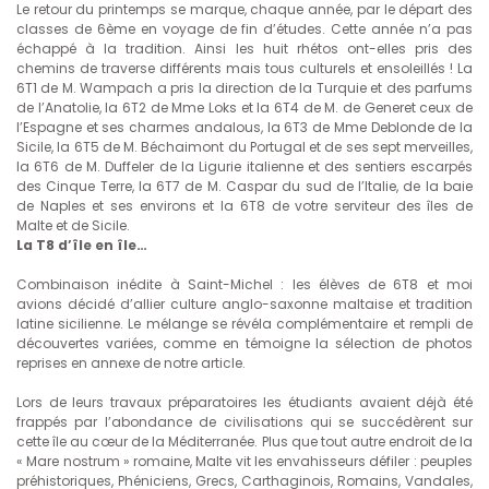
Le retour du printemps se marque, chaque année, par le départ des
classes de 6ème en voyage de fin d’études. Cette année n’a pas
échappé à la tradition. Ainsi les huit rhétos ont-elles pris des
chemins de traverse différents mais tous culturels et ensoleillés ! La
6T1 de M. Wampach a pris la direction de la Turquie et des parfums
de l’Anatolie, la 6T2 de Mme Loks et la 6T4 de M. de Generet ceux de
l’Espagne et ses charmes andalous, la 6T3 de Mme Deblonde de la
Sicile, la 6T5 de M. Béchaimont du Portugal et de ses sept merveilles,
la 6T6 de M. Duffeler de la Ligurie italienne et des sentiers escarpés
des Cinque Terre, la 6T7 de M. Caspar du sud de l’Italie, de la baie
de Naples et ses environs et la 6T8 de votre serviteur des îles de
Malte et de Sicile.
La T8 d’île en île…
Combinaison inédite à Saint-Michel : les élèves de 6T8 et moi
avions décidé d’allier culture anglo-saxonne maltaise et tradition
latine sicilienne. Le mélange se révéla complémentaire et rempli de
découvertes variées, comme en témoigne la sélection de photos
reprises en annexe de notre article.
Lors de leurs travaux préparatoires les étudiants avaient déjà été
frappés par l’abondance de civilisations qui se succédèrent sur
cette île au cœur de la Méditerranée. Plus que tout autre endroit de la
« Mare nostrum » romaine, Malte vit les envahisseurs défiler : peuples
préhistoriques, Phéniciens, Grecs, Carthaginois, Romains, Vandales,