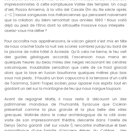
impressionnistes à cette somptueuse Vallée des temples. Un coup
d’œil, Piazza Armerina, à la villa del Casale (fin du IIIe siècle après
J.-C.) laisse songeuses nos rhétoriciennes qui pensaient naïvement
que la création du bikini remontait aux années 1960 ! Nous voilà
déjà au pied de l’Etna dont la silhouette massive nous interpelle :
oserez-vous me défier ?
Pour accroître nos appréhensions, le volcan géant s’est mis en tête
de nous cracher toute la nuit ses scories sombres jusqu’au bord de
la piscine de notre hôtel à Acireale. Qu’à cela ne tienne, le feu vert
des guides géologues accordé, l’ascension nous mena en
quelques heures au beau milieu des neiges recouvrant les cendres
volcaniques. Inoubliable sensation que celle de ce froid glacial
alors que la lave en fusion bouillonne quelques mètres plus bas
sous nos pieds… Il faudra un bon capuccino à la terrasse d’un café
de Taormina, Saint-Tropez sicilien, pour apaiser nos esprits tout en
gardant un œil sur la montagne de feu qui nous nargue toujours.
Avant de regagner Malte, il nous reste à découvrir un des
patrimoines mondiaux de l’humanité, Syracuse que Cicéron
présentait comme la plus grande et la plus belle des villes
grecques. Matinée dans le cœur archéologique de la cité avec
visite de son impressionnant théâtre, descente dans l’oreille de
Denys (écho garanti clef sur voute !), rencontre inattendue et bien
sympathique d’une famille d’anciens élèves du Collège : des