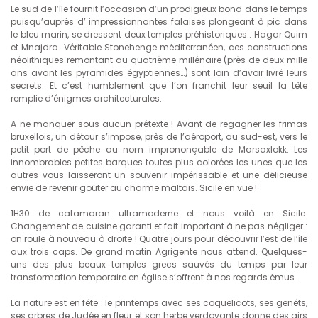
Le sud de l’île fournit l’occasion d’un prodigieux bond dans le temps
puisqu’auprès d’ impressionnantes falaises plongeant à pic dans
le bleu marin, se dressent deux temples préhistoriques : Hagar Quim
et Mnajdra. Véritable Stonehenge méditerranéen, ces constructions
néolithiques remontant au quatrième millénaire (près de deux mille
ans avant les pyramides égyptiennes…) sont loin d’avoir livré leurs
secrets. Et c’est humblement que l’on franchit leur seuil la tête
remplie d’énigmes architecturales.
A ne manquer sous aucun prétexte ! Avant de regagner les frimas
bruxellois, un détour s’impose, près de l’aéroport, au sud-est, vers le
petit port de pêche au nom imprononçable de Marsaxlokk. Les
innombrables petites barques toutes plus colorées les unes que les
autres vous laisseront un souvenir impérissable et une délicieuse
envie de revenir goûter au charme maltais. Sicile en vue !
1H30 de catamaran ultramoderne et nous voilà en Sicile.
Changement de cuisine garanti et fait important à ne pas négliger :
on roule à nouveau à droite ! Quatre jours pour découvrir l’est de l’île
aux trois caps. De grand matin Agrigente nous attend. Quelques-
uns des plus beaux temples grecs sauvés du temps par leur
transformation temporaire en église s’offrent à nos regards émus.
La nature est en fête : le printemps avec ses coquelicots, ses genêts,
ses arbres de Judée en fleur et son herbe verdoyante donne des airs