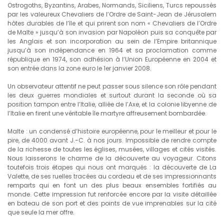
Ostrogoths, Byzantins, Arabes, Normands, Siciliens, Turcs repoussés
par les valeureux Chevaliers de l’Ordre de Saint-Jean de Jérusalem
hôtes durables de l’île et qui prirent son nom « Chevaliers de l’Ordre
de Malte » jusqu’à son invasion par Napoléon puis sa conquête par
les Anglais et son incorporation au sein de l’Empire britannique
jusqu’à son indépendance en 1964 et sa proclamation comme
république en 1974, son adhésion à l’Union Européenne en 2004 et
son entrée dans la zone euro le 1er janvier 2008.
Un observateur attentif ne peut passer sous silence son rôle pendant
les deux guerres mondiales et surtout durant la seconde où sa
position tampon entre l’Italie, alliée de l’Axe, et la colonie libyenne de
l’Italie en firent une véritable île martyre affreusement bombardée.
Malte : un condensé d’histoire européenne, pour le meilleur et pour le
pire, de 4000 avant J.-C. à nos jours. Impossible de rendre compte
de la richesse de toutes les églises, musées, villages et cités visités.
Nous laisserons le charme de la découverte au voyageur. Citons
toutefois trois étapes qui nous ont marqués : la découverte de La
Valette, de ses ruelles tracées au cordeau et de ses impressionnants
remparts qui en font un des plus beaux ensembles fortifiés au
monde. Cette impression fut renforcée encore par la visite détaillée
en bateau de son port et des points de vue imprenables sur la cité
que seule la mer offre.