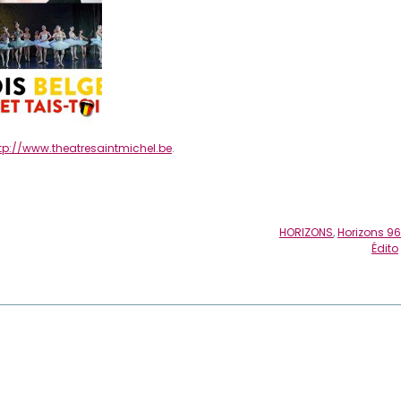
tp://www.theatresaintmichel.be
.
HORIZONS
,
Horizons 96
Édito