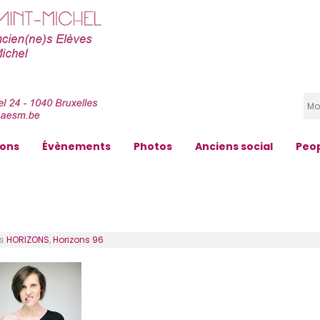
zons
Évènements
Photos
Anciens social
Peo
ns
HORIZONS
,
Horizons 96