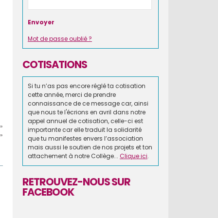
Mot de passe oublié ?
COTISATIONS
Si tu n’as pas encore réglé ta cotisation
cette année, merci de prendre
connaissance de ce message car, ainsi
que nous te l'écrions en avril dans notre
appel annuel de cotisation, celle-ci est
»
importante car elle traduit la solidarité
»
que tu manifestes envers l’association
mais aussi le soutien de nos projets et ton
attachement à notre Collège...
Clique ici
.
RETROUVEZ-NOUS SUR
FACEBOOK