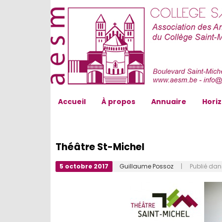
AESM...
Accueil
À propos
Annuaire
Hori
Théâtre St-Michel
5 octobre 2017
Guillaume Possoz
| Publié da