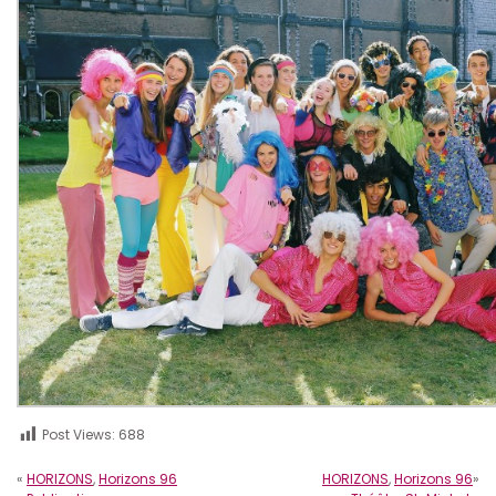
Post Views:
688
«
HORIZONS
,
Horizons 96
HORIZONS
,
Horizons 96
»