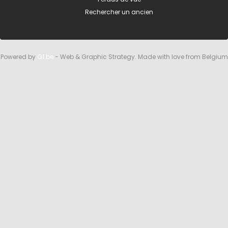
Rechercher un ancien
Powered by
G1.be
- Web & Graphic Strategy. Made with love from Belgium