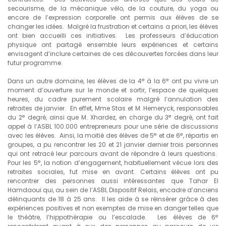
secourisme, de la mécanique vélo, de la couture, du yoga ou
encore de l’expression corporelle ont permis aux élèves de se
changer les idées. Malgré la frustration et certains a priori, les élèves
ont bien accueilli ces initiatives. Les professeurs d’éducation
physique ont partagé ensemble leurs expériences et certains
envisagent d’inclure certaines de ces découvertes forcées dans leur
futur programme.
e
e
Dans un autre domaine, les élèves de la 4
à la 6
ont pu vivre un
moment d’ouverture sur le monde et sortir, l’espace de quelques
heures, du cadre purement scolaire malgré l’annulation des
retraites de janvier. En effet, Mme Stas et M. Hemeryck, responsables
e
e
du 2
degré, ainsi que M. Xhardez, en charge du 3
degré, ont fait
appel à l’ASBL 100.000 entrepreneurs pour une série de discussions
e
e
avec les élèves. Ainsi, la moitié des élèves de 5
et de 6
, répartis en
groupes, a pu rencontrer les 20 et 21 janvier dernier trois personnes
qui ont retracé leur parcours avant de répondre à leurs questions.
e
Pour les 5
, la notion d’engagement, habituellement vécue lors des
retraites sociales, fut mise en avant. Certains élèves ont pu
rencontrer des personnes aussi intéressantes que Tahar El
Hamdaoui qui, au sein de l’ASBL Dispositif Relais, encadre d’anciens
délinquants de 18 à 25 ans. Il les aide à se réinsérer grâce à des
expériences positives et non exemptes de mise en danger telles que
e
le théâtre, l’hippothérapie ou l’escalade. Les élèves de 6