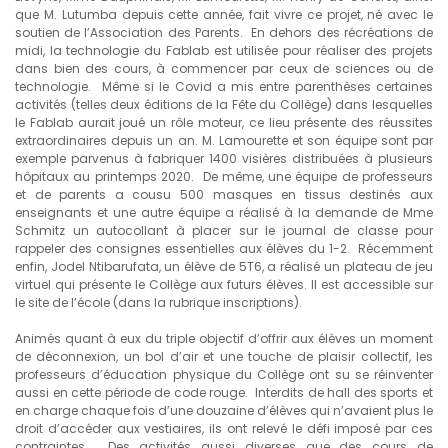
que M. Lutumba depuis cette année, fait vivre ce projet, né avec le
soutien de l’Association des Parents. En dehors des récréations de
midi, la technologie du Fablab est utilisée pour réaliser des projets
dans bien des cours, à commencer par ceux de sciences ou de
technologie. Même si le Covid a mis entre parenthèses certaines
activités (telles deux éditions de la Fête du Collège) dans lesquelles
le Fablab aurait joué un rôle moteur, ce lieu présente des réussites
extraordinaires depuis un an. M. Lamourette et son équipe sont par
exemple parvenus à fabriquer 1400 visières distribuées à plusieurs
hôpitaux au printemps 2020. De même, une équipe de professeurs
et de parents a cousu 500 masques en tissus destinés aux
enseignants et une autre équipe a réalisé à la demande de Mme
Schmitz un autocollant à placer sur le journal de classe pour
rappeler des consignes essentielles aux élèves du 1-2. Récemment
enfin, Jodel Ntibarufata, un élève de 5T6, a réalisé un plateau de jeu
virtuel qui présente le Collège aux futurs élèves. Il est accessible sur
le site de l’école (dans la rubrique inscriptions).
Animés quant à eux du triple objectif d’offrir aux élèves un moment
de déconnexion, un bol d’air et une touche de plaisir collectif, les
professeurs d’éducation physique du Collège ont su se réinventer
aussi en cette période de code rouge. Interdits de hall des sports et
en charge chaque fois d’une douzaine d’élèves qui n’avaient plus le
droit d’accéder aux vestiaires, ils ont relevé le défi imposé par ces
contraintes. Des activités aussi diverses que des cours de