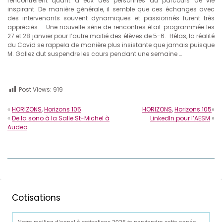
rencontrèrent quant à eux des personnes au parcours de vie
inspirant. De manière générale, il semble que ces échanges avec
des intervenants souvent dynamiques et passionnés furent très
appréciés. Une nouvelle série de rencontres était programmée les
27 et 28 janvier pour l’autre moitié des élèves de 5-6. Hélas, la réalité
du Covid se rappela de manière plus insistante que jamais puisque
M. Gallez dut suspendre les cours pendant une semaine …
Post Views:
919
«
HORIZONS
,
Horizons 105
HORIZONS
,
Horizons 105
»
«
De la sono à la Salle St-Michel à
LinkedIn pour l’AESM
»
Audeo
Cotisations