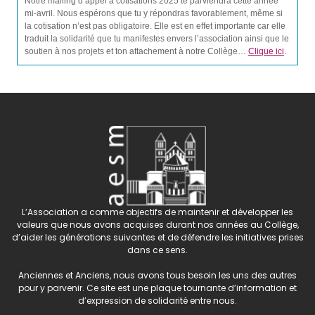
Notre mailing d’appel à cotisations 2025 te parviendra cette année
mi-avril. Nous espérons que tu y répondras favorablement, même si
la cotisation n’est pas obligatoire. Elle est en effet importante car elle
traduit la solidarité que tu manifestes envers l’association ainsi que le
soutien à nos projets et ton attachement à notre Collège…
Clique ici
.
L’Association a comme objectifs de maintenir et développer les
valeurs que nous avons acquises durant nos années au Collège,
d’aider les générations suivantes et de défendre les initiatives prises
dans ce sens.
Anciennes et Anciens, nous avons tous besoin les uns des autres
pour y parvenir. Ce site est une plaque tournante d’information et
d’expression de solidarité entre nous.