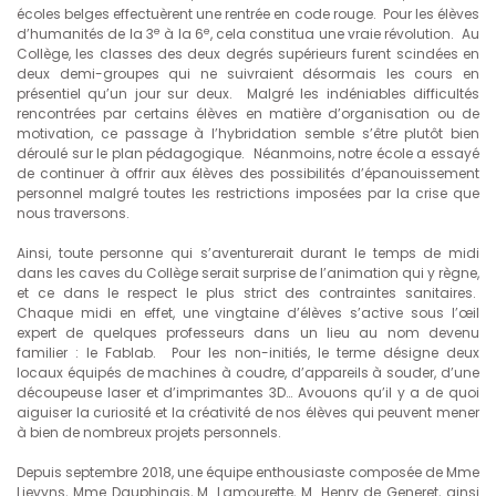
écoles belges effectuèrent une rentrée en code rouge. Pour les élèves
e
e
d’humanités de la 3
à la 6
, cela constitua une vraie révolution. Au
Collège, les classes des deux degrés supérieurs furent scindées en
deux demi-groupes qui ne suivraient désormais les cours en
présentiel qu’un jour sur deux. Malgré les indéniables difficultés
rencontrées par certains élèves en matière d’organisation ou de
motivation, ce passage à l’hybridation semble s’être plutôt bien
déroulé sur le plan pédagogique. Néanmoins, notre école a essayé
de continuer à offrir aux élèves des possibilités d’épanouissement
personnel malgré toutes les restrictions imposées par la crise que
nous traversons.
Ainsi, toute personne qui s’aventurerait durant le temps de midi
dans les caves du Collège serait surprise de l’animation qui y règne,
et ce dans le respect le plus strict des contraintes sanitaires.
Chaque midi en effet, une vingtaine d’élèves s’active sous l’œil
expert de quelques professeurs dans un lieu au nom devenu
familier : le Fablab. Pour les non-initiés, le terme désigne deux
locaux équipés de machines à coudre, d’appareils à souder, d’une
découpeuse laser et d’imprimantes 3D… Avouons qu’il y a de quoi
aiguiser la curiosité et la créativité de nos élèves qui peuvent mener
à bien de nombreux projets personnels.
Depuis septembre 2018, une équipe enthousiaste composée de Mme
Lievyns, Mme Dauphinais, M. Lamourette, M. Henry de Generet, ainsi