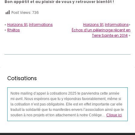
Bon appétit et au plaisir de vous y retrouver bientôt !
Post Views:
736
«
Horizons 91
,
Informations
Horizons 91
,
Informations
»
«
Rhétos
Échos d’un pèlerinage récent en
Terre Sainte en 2014
»
Cotisations
Notre mailing d’appel à cotisations 2025 te parviendra cette année
mi-avril. Nous espérons que tu y répondras favorablement, même si
la cotisation n’est pas obligatoire. Elle est en effet importante car elle
traduit la solidarité que tu manifestes envers l’association ainsi que le
soutien à nos projets et ton attachement à notre Collège…
Clique ici
.