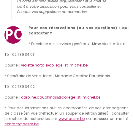
La carte est renouvelée régulièrement et le chef se
tient à votre disposition pour vous conseiller et
écouter vos suggestions ou demandes.
PO
Pour vos réservations (ou vos questions) : qui
contacter ?
* Directrice des services généraux : Mme Violette Hortal
Tél : 02 739 34 01
Courriel :
violette.hortal@college-st-michel.be
* Secrétaire de Mme Hortal : Madame Caroline Dauphinais
Tél : 02 739 34 02
Courriel :
caroline.dauphinais@college-st-michel.be
* Pour des informations sur les coordonnées de vos compagnons
de classe (en vue d’effectuer un souper de retrouvailles) : consulter
le moteur de recherches sur
www.aesm.be
ou adresser un mail à
contact@aesm.be