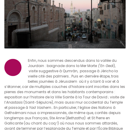
Enfin, nous sommes descendus dans la vallée du
Jourdain : baignade dans la Mer Morte
(‘En Gedi
),
visite suggestive à Qumrân, passage à Jéricho la
vieille cité des palmiers… Puis en dernière étape, trois
belles journées à Jérusalem où il y a tant à voir et à
s’étonner, car de multiples couches d’histoire sont inscrites dans les
pierres des monuments et dans les habitants contemporains :
exposition sur l’histoire de la Ville Sainte à la Tour de David ; visite de
l’
Anastasis
(Saint-Sépulcre), mais aussi mur occidental du Temple
et passage à
Yad Vashem
… En particulier, l’église des Nations à
Gethsémani nous a impressionnés, de même que, confiés depuis
longtemps aux Français, Ste Anne (
Bethzatha
) et St Pierre en
Gallicante (au chant du coq !) où nous nous sommes attardés,
avant de terminer par l’esplanade du Temple et par l’École Biblique