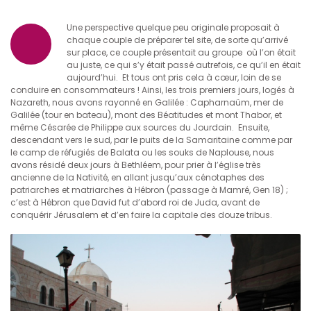
Une perspective quelque peu originale proposait à
chaque couple de préparer tel site, de sorte qu’arrivé
sur place, ce couple présentait au groupe où l’on était
au juste, ce qui s’y était passé autrefois, ce qu’il en était
aujourd’hui. Et tous ont pris cela à cœur, loin de se
conduire en consommateurs ! Ainsi, les trois premiers jours, logés à
Nazareth, nous avons rayonné en Galilée : Capharnaüm, mer de
Galilée (tour en bateau), mont des Béatitudes et mont Thabor, et
même Césarée de Philippe aux sources du Jourdain. Ensuite,
descendant vers le sud, par le puits de la Samaritaine comme par
le camp de réfugiés de Balata ou les souks de Naplouse, nous
avons résidé deux jours à Bethléem, pour prier à l’église très
ancienne de la Nativité, en allant jusqu’aux cénotaphes des
patriarches et matriarches à Hébron (passage à Mamré, Gen 18) ;
c’est à Hébron que David fut d’abord roi de Juda, avant de
conquérir Jérusalem et d’en faire la capitale des douze tribus.