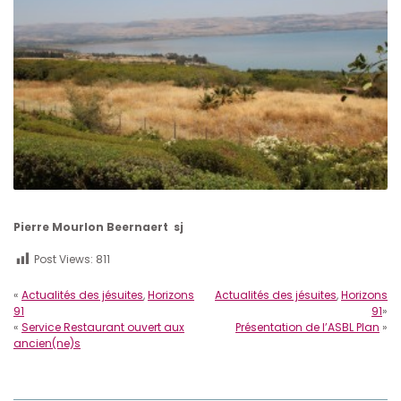
Pierre Mourlon Beernaert sj
Post Views:
811
«
Actualités des jésuites
,
Horizons
Actualités des jésuites
,
Horizons
91
91
»
«
Service Restaurant ouvert aux
Présentation de l’ASBL Plan
»
ancien(ne)s