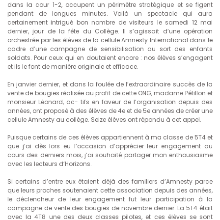
dans la cour 1-2, occupent un périmètre stratégique et se figent
pendant de longues minutes. Voilà un spectacle qui aura
certainement intrigué bon nombre de visiteurs le samedi 12 mai
dernier, jour de la fête du Collège. Il s’agissait d’une opération
orchestrée par les élèves de la cellule Amnesty International dans le
cadre d’une campagne de sensibilisation au sort des enfants
soldats. Pour ceux qui en doutaient encore : nos élèves s’engagent
et ils le font de manière originale et efficace.
En janvier dernier, et dans la foulée de l’extraordinaire succès de la
vente de bougies réalisée au profit de cette ONG, madame Pétillon et
monsieur Léonard, ac- tifs en faveur de l’organisation depuis des
années, ont proposé à des élèves de 4e et de 5e années de créer une
cellule Amnesty au collège. Seize élèves ont répondu à cet appel.
Puisque certains de ces élèves appartiennent à ma classe de 5T4 et
que j’ai dès lors eu l’occasion d’apprécier leur engagement au
cours des derniers mois, j’ai souhaité partager mon enthousiasme
avec les lecteurs d’Horizons.
Si certains d’entre eux étaient déjà des familiers d’Amnesty parce
que leurs proches soutenaient cette association depuis des années,
le déclencheur de leur engagement fut leur participation à la
campagne de vente des bougies de novembre dernier. La 5T4 était
avec la 4T8 une des deux classes pilotes, et ces élèves se sont