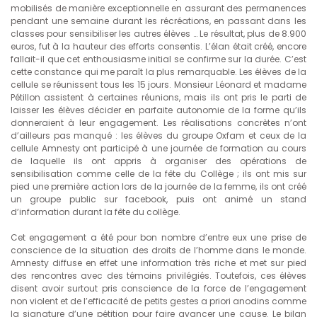
mobilisés de manière exceptionnelle en assurant des permanences
pendant une semaine durant les récréations, en passant dans les
classes pour sensibiliser les autres élèves … Le résultat, plus de 8.900
euros, fut à la hauteur des efforts consentis. L’élan était créé, encore
fallait-il que cet enthousiasme initial se confirme sur la durée. C’est
cette constance qui me paraît la plus remarquable. Les élèves de la
cellule se réunissent tous les 15 jours. Monsieur Léonard et madame
Pétillon assistent à certaines réunions, mais ils ont pris le parti de
laisser les élèves décider en parfaite autonomie de la forme qu’ils
donneraient à leur engagement. Les réalisations concrètes n’ont
d’ailleurs pas manqué : les élèves du groupe Oxfam et ceux de la
cellule Amnesty ont participé à une journée de formation au cours
de laquelle ils ont appris à organiser des opérations de
sensibilisation comme celle de la fête du Collège ; ils ont mis sur
pied une première action lors de la journée de la femme, ils ont créé
un groupe public sur facebook, puis ont animé un stand
d’information durant la fête du collège.
Cet engagement a été pour bon nombre d’entre eux une prise de
conscience de la situation des droits de l’homme dans le monde.
Amnesty diffuse en effet une information très riche et met sur pied
des rencontres avec des témoins privilégiés. Toutefois, ces élèves
disent avoir surtout pris conscience de la force de l’engagement
non violent et de l’efficacité de petits gestes a priori anodins comme
la signature d’une pétition pour faire avancer une cause. Le bilan