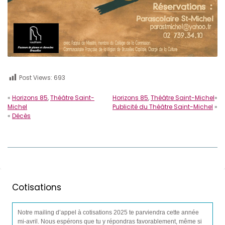
Post Views:
693
«
Horizons 85
,
Théâtre Saint-
Horizons 85
,
Théâtre Saint-Michel
»
Michel
Publicité du Théâtre Saint-Michel
»
«
Décès
Cotisations
Notre mailing d’appel à cotisations 2025 te parviendra cette année
mi-avril. Nous espérons que tu y répondras favorablement, même si