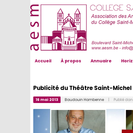
AESM...
Accueil
À propos
Annuaire
Hori
Publicité du Théâtre Saint-Michel
16 mai 2013
Baudouin Hambenne
| Publié da