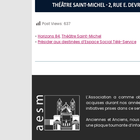
Post Views:
637
«
Horizons 84
,
Théâtre Saint-Michel
«
Présider aux destinées d’Espace Social Télé-Service
L’Association a comme obj
acquises durant nos années 
initiatives prises dans ce se
Anciennes et Anciens, nous 
une plaque tournante d’infor