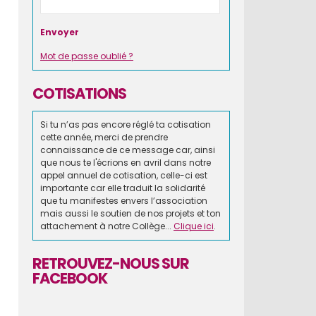
Mot de passe oublié ?
COTISATIONS
Si tu n’as pas encore réglé ta cotisation
cette année, merci de prendre
connaissance de ce message car, ainsi
que nous te l'écrions en avril dans notre
appel annuel de cotisation, celle-ci est
importante car elle traduit la solidarité
que tu manifestes envers l’association
mais aussi le soutien de nos projets et ton
attachement à notre Collège...
Clique ici
.
RETROUVEZ-NOUS SUR
FACEBOOK