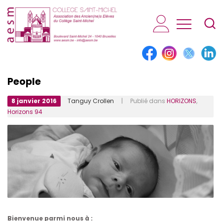
AESM...
People
8 janvier 2016
Tanguy Crollen
| Publié dans
HORIZONS
,
Horizons 94
Bienvenue parmi nous à :