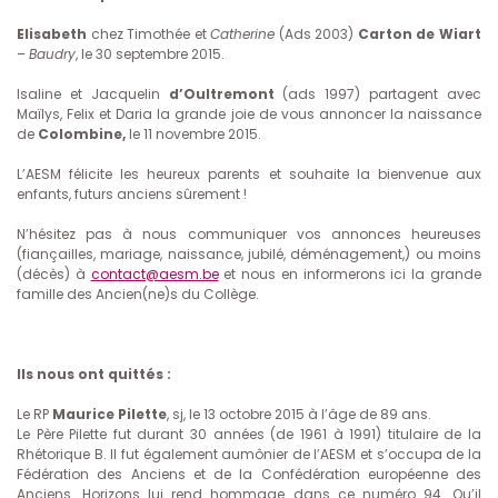
Elisabeth
chez Timothée et
Catherine
(Ads 2003)
Carton de Wiart
–
Baudry
, le 30 septembre 2015.
Isaline et Jacquelin
d’Oultremont
(ads 1997) partagent avec
Maïlys, Felix et Daria la grande joie de vous annoncer la naissance
de
Colombine,
le 11 novembre 2015.
L’AESM félicite les heureux parents et souhaite la bienvenue aux
enfants, futurs anciens sûrement !
N’hésitez pas à nous communiquer vos annonces heureuses
(fiançailles, mariage, naissance, jubilé, déménagement,) ou moins
(décès) à
contact@aesm.be
et nous en informerons ici la grande
famille des Ancien(ne)s du Collège.
Ils nous ont quittés :
Le RP
Maurice Pilette
, sj, le 13 octobre 2015 à l’âge de 89 ans.
Le Père Pilette fut durant 30 années (de 1961 à 1991) titulaire de la
Rhétorique B. Il fut également aumônier de l’AESM et s’occupa de la
Fédération des Anciens et de la Confédération européenne des
Anciens. Horizons lui rend hommage dans ce numéro 94. Qu’il