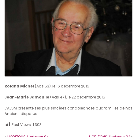
Roland Michel
(Ads 53), le 16 décembre 2015
Jean-Marie Jamoulle
(Ads 47), le 22 décembre 2015
L’AESM présente ses plus sincères condoléances aux familles de nos
Anciens disparus.
Post Views:
1 303
«
HORIZONS
,
Horizons 94
HORIZONS
,
Horizons 94
»