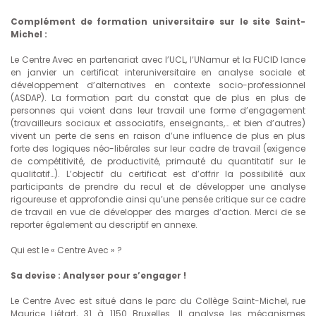
Complément de formation universitaire sur le site Saint-
Michel :
Le Centre Avec en partenariat avec l’UCL, l’UNamur et la FUCID lance
en janvier un certificat interuniversitaire en analyse sociale et
développement d’alternatives en contexte socio-professionnel
(ASDAP). La formation part du constat que de plus en plus de
personnes qui voient dans leur travail une forme d’engagement
(travailleurs sociaux et associatifs, enseignants,… et bien d’autres)
vivent un perte de sens en raison d’une influence de plus en plus
forte des logiques néo-libérales sur leur cadre de travail (exigence
de compétitivité, de productivité, primauté du quantitatif sur le
qualitatif…). L’objectif du certificat est d’offrir la possibilité aux
participants de prendre du recul et de développer une analyse
rigoureuse et approfondie ainsi qu’une pensée critique sur ce cadre
de travail en vue de développer des marges d’action. Merci de se
reporter également au descriptif en annexe.
Qui est le « Centre Avec » ?
Sa devise : Analyser pour s’engager !
Le Centre Avec est situé dans le parc du Collège Saint-Michel, rue
Maurice Liétart, 31 à 1150 Bruxelles. Il analyse les mécanismes