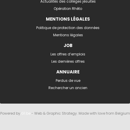
Actualités des collèges jésuites
Opération Rhéto
MENTIONS LÉGALES
Politique de protection des données
Mentions légales
JOB
Les offres d’emplois
Les dernières offres
ANNUAIRE
Perdus de vue
Rechercher un ancien
Powered by
G1.be
- Web & Graphic Strategy. Made with love from Belgium