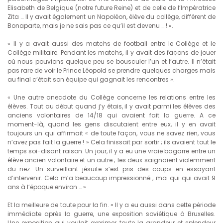
Elisabeth de Belgique (notre future Reine) et de celle de l’Impératrice
Zita … Il y avait également un Napoléon, élève du collège, différent de
Bonaparte, mais je ne sais pas ce qu’il est devenu … ! ».
« Il y a avait aussi des matchs de football entre le Collège et le
Collège militaire. Pendant les matchs, il y avait des façons de jouer
où nous pouvions quelque peu se bousculer l’un et l’autre. Il n’était
pas rare de voir le Prince Léopold se prendre quelques charges mais
au final c’était son équipe qui gagnait les rencontres ».
« Une autre anecdote du Collège concerne les relations entre les
élèves. Tout au début quand j’y étais, il y avait parmi les élèves des
anciens volontaires de 14/18 qui avaient fait la guerre. A ce
moment-là, quand les gens discutaient entre eux, il y en avait
toujours un qui affirmait « de toute façon, vous ne savez rien, vous
n’avez pas fait la guerre ! » Cela finissait par sortir ; ils avaient tout le
temps soi-disant raison. Un jour, il y a eu une vraie bagarre entre un
élève ancien volontaire et un autre ; les deux saignaient violemment
du nez. Un surveillant jésuite s’est pris des coups en essayant
d’intervenir. Cela m’a beaucoup impressionné ; moi qui qui avait 9
ans à l’époque environ … »
Et la meilleure de toute pour la fin. « Il y a eu aussi dans cette période
immédiate après la guerre, une exposition soviétique à Bruxelles.
Une exposition qui voulait exprimer toute la grandeur et splendeur