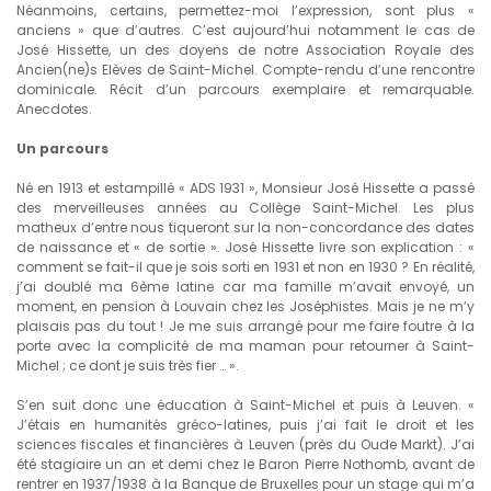
Néanmoins, certains, permettez-moi l’expression, sont plus «
anciens » que d’autres. C’est aujourd’hui notamment le cas de
José Hissette, un des doyens de notre Association Royale des
Ancien(ne)s Elèves de Saint-Michel. Compte-rendu d’une rencontre
dominicale. Récit d’un parcours exemplaire et remarquable.
Anecdotes.
Un parcours
Né en 1913 et estampillé « ADS 1931 », Monsieur José Hissette a passé
des merveilleuses années au Collège Saint-Michel. Les plus
matheux d’entre nous tiqueront sur la non-concordance des dates
de naissance et « de sortie ». José Hissette livre son explication : «
comment se fait-il que je sois sorti en 1931 et non en 1930 ? En réalité,
j’ai doublé ma 6ème latine car ma famille m’avait envoyé, un
moment, en pension à Louvain chez les Joséphistes. Mais je ne m’y
plaisais pas du tout ! Je me suis arrangé pour me faire foutre à la
porte avec la complicité de ma maman pour retourner à Saint-
Michel ; ce dont je suis très fier … ».
S’en suit donc une éducation à Saint-Michel et puis à Leuven. «
J’étais en humanités gréco-latines, puis j’ai fait le droit et les
sciences fiscales et financières à Leuven (près du Oude Markt). J’ai
été stagiaire un an et demi chez le Baron Pierre Nothomb, avant de
rentrer en 1937/1938 à la Banque de Bruxelles pour un stage qui m’a