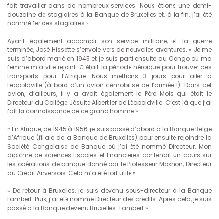
fait travailler dans de nombreux services. Nous étions une demi-
douzaine de stagiaires à la Banque de Bruxelles et, à la fin, j’ai été
nommé 1er des stagiaires ».
Ayant également accompli son service militaire, et la guerre
terminée, José Hissette s’envole vers de nouvelles aventures. « Je me
suis d’abord marié en 1945 et je suis parti ensuite au Congo où ma
femme m’a vite rejoint. C’était la période héroïque pour trouver des
transports pour l’Afrique. Nous mettions 3 jours pour aller à
Léopoldville (à bord d’un avion démobilisé de l’armée !). Dans cet
avion, d’ailleurs, il y a avait également le Père Mols qui était le
Directeur du Collège Jésuite Albert Ier de Léopoldville. C’est là que j’ai
fait la connaissance de ce grand homme ».
« En Afrique, de 1945 à 1956, je suis passé d’abord à la Banque Belge
d’Afrique (filiale de la Banque de Bruxelles) pour ensuite rejoindre la
Société Congolaise de Banque où j’ai été nommé Directeur. Mon
diplôme de sciences fiscales et financières contenait un cours sur
les opérations de banque donné par le Professeur Moxhon, Directeur
du Crédit Anversois. Cela m’a été fort utile ».
« De retour à Bruxelles, je suis devenu sous-directeur à la Banque
Lambert. Puis, j’ai été nommé Directeur des crédits. Après cela, je suis
passé à la Banque devenu Bruxelles-Lambert ».