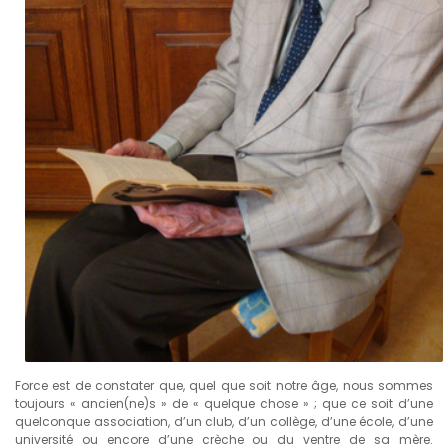
Force est de constater que, quel que soit notre âge, nous sommes
toujours « ancien(ne)s » de « quelque chose » ; que ce soit d’une
quelconque association, d’un club, d’un collège, d’une école, d’une
université ou encore d’une crèche ou du ventre de sa mère.