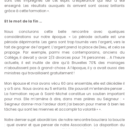
sont très imprégnés de cet esprit d’espérance qui leur a été
enseigné. Les résultats auxquels ils arrivent sont assez brillants
grâce à cette formation ».
Et le mot de la fin …
Nous conclurons cette belle rencontre avec quelques
considérations sur notre époque. « La période actuelle est une
période déprimante. Les gens sont trop tournés vers l’argent, vers le
fait de gagner de l’argent. L’argent prend la place de Dieu, et cela se
propage. Par exemple, parmi mes contemporains, anciens du
Collège, il devait y avoir 2/3 divorces pour 74 personnes … A l’heure
actuelle, il est inutile de dire qu’à Bruxelles 70% des mariages
n’aboutissent pas à grand-chose. A l’époque, il y a avait aussi des
ministres qui travaillaient gratuitement !
Mon épouse et moi avons vécu 60 ans ensemble, elle est décédée il
y a 5 ans. Nous avons eu 5 enfants. Elle pouvait m’entendre penser …
La formation reçue à Saint-Michel constitue un soutien important
pour moi. Elle m’amène à dire, dans mes prières au Seigneur : «
Seigneur donne-moi l’ardeur dont j’ai besoin pour mener à bien les
tâches qui sont les miennes et accomplir ta volonté » ».
Notre dernier sujet abordé lors de notre rencontre bouclera la boucle
: quel avenir et que penser de notre Association. La disparition du