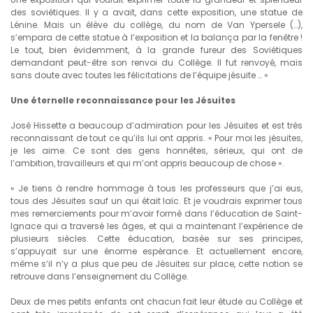
des soviétiques. Il y a avait, dans cette exposition, une statue de
Lénine. Mais un élève du collège, du nom de Van Ypersele (…),
s’empara de cette statue à l’exposition et la balança par la fenêtre !
Le tout, bien évidemment, à la grande fureur des Soviétiques
demandant peut-être son renvoi du Collège. Il fut renvoyé, mais
sans doute avec toutes les félicitations de l’équipe jésuite … »
Une éternelle reconnaissance pour les Jésuites
José Hissette a beaucoup d’admiration pour les Jésuites et est très
reconnaissant de tout ce qu’ils lui ont appris. « Pour moi les jésuites,
je les aime. Ce sont des gens honnêtes, sérieux, qui ont de
l’ambition, travailleurs et qui m’ont appris beaucoup de chose ».
« Je tiens à rendre hommage à tous les professeurs que j’ai eus,
tous des Jésuites sauf un qui était laïc. Et je voudrais exprimer tous
mes remerciements pour m’avoir formé dans l’éducation de Saint-
Ignace qui a traversé les âges, et qui a maintenant l’expérience de
plusieurs siècles. Cette éducation, basée sur ses principes,
s’appuyait sur une énorme espérance. Et actuellement encore,
même s’il n’y a plus que peu de Jésuites sur place, cette notion se
retrouve dans l’enseignement du Collège.
Deux de mes petits enfants ont chacun fait leur étude au Collège et