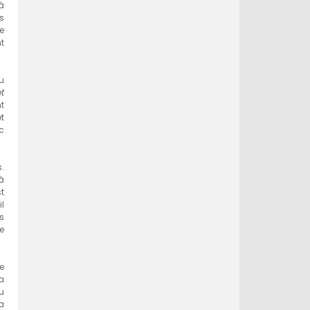
 à
s
e
t
u
et
t
t
ec
s.
à
t
l
s
e
e
a
u
a