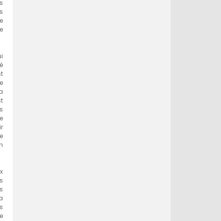
s
s
e
e
i
é
t
1e
a
t
s
re
r
e
n
x
s
s
a
s
e