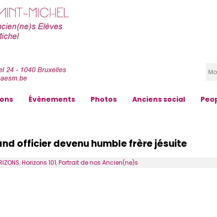
zons
Évènements
Photos
Anciens social
Peo
and officier devenu humble frère jésuite
RIZONS
,
Horizons 101
,
Portrait de nos Ancien(ne)s