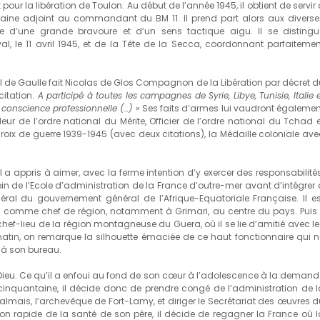
pour la libération de Toulon. Au début de l’année 1945, il obtient de servir
ne adjoint au commandant du BM 11. Il prend part alors aux diverse
e d’une grande bravoure et d’un sens tactique aigu. Il se distingu
, le 11 avril 1945, et de la Tête de la Secca, coordonnant parfaitemen
 de Gaulle fait Nicolas de Glos Compagnon de la Libération par décret d
citation.
A participé à toutes les campagnes de Syrie, Libye, Tunisie, Italie 
 conscience professionnelle (…) »
Ses faits d’armes lui vaudront égalemen
r de l’ordre national du Mérite, Officier de l’ordre national du Tchad e
la Croix de guerre 1939-1945 (avec deux citations), la Médaille coloniale av
l a appris à aimer, avec la ferme intention d’y exercer des responsabilité
ein de l’Ecole d’administration de la France d’outre-mer avant d’intégrer 
néral du gouvernement général de l’Afrique-Equatoriale Française. Il es
is comme chef de région, notamment à Grimari, au centre du pays. Puis i
chef-lieu de la région montagneuse du Guera, où il se lie d’amitié avec le
in, on remarque la silhouette émaciée de ce haut fonctionnaire qui n
 à son bureau.
 Dieu. Ce qu’il a enfoui au fond de son cœur à l’adolescence à la demand
 cinquantaine, il décide donc de prendre congé de l’administration de l
lmais, l’archevêque de Fort-Lamy, et diriger le Secrétariat des œuvres d
on rapide de la santé de son père, il décide de regagner la France où l