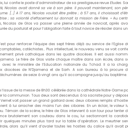
, lui confie le poste d’administrateur de sa prestigieuse revue
Etudes
. So
ité, Nicolas avait donné sa vie à son père. Il pouvait maintenant, son pèr
 […] A 17 ans, Nicolas voulait être prêtre ; à 57 ans, il choisissait d’êtr
trise ; sa volonté d’effacement lui donnait la mission de Frère. »
Au centr
is, Nicolas de Glos va passer une pleine année de noviciat, après avoi
durée du postulat et pour l’obligation faite à tout novice de résider dans u
est pour renforcer l’équipe des sept frères déjà au service de l’Eglise d
comptables, catéchistes… Plus intellectuel, le nouveau venu se voit confie
ignement privé catholique dans les quatre diocèses. Il est aussi nomm
Djamena. Le frère de Glos visite chaque maître dans son école, dans s
n avec le ministère de l’Education nationale du Tchad. Il a la charg
ux diocèses de N’Djamena et de Sarh. A son bureau à la procure d
catéchumènes de seize à vingt ans qu’il accompagne jusqu’au baptême. I
 l’issue de la messe de 8h30 célébrée dans la cathédrale Notre-Dame pa
ribuer la communion. Tous deux sont descendus à la sacristie pour y dépose
Vernet voit passer un grand gaillard avec deux ciboires remplis d’hostie
ient à lui arracher des mains l’un des ciboires. En un éclair, le voleur l
. Témoin de la scène, le frère de Glos intervient à son tour pour tenter d
nfonce brutalement son couteau dans le cou, lui sectionnant la carotide
ir quelques minutes plus tard sur la table d’opération. Le meurtrier ser
e, alors qu’il vient d’avaler toutes les hosties du calice qu’il avait p