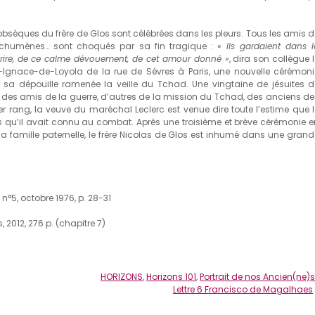
obsèques du frère de Glos sont célébrées dans les pleurs. Tous les amis d
 catéchumènes… sont choqués par sa fin tragique :
« Ils gardaient dans l
ourire, de ce calme dévouement, de cet amour donné »
, dira son collègue 
int-Ignace-de-Loyola de la rue de Sèvres à Paris, une nouvelle cérémoni
sa dépouille ramenée la veille du Tchad. Une vingtaine de jésuites d
 y a des amis de la guerre, d’autres de la mission du Tchad, des anciens de
er rang, la veuve du maréchal Leclerc est venue dire toute l’estime que l
s qu’il avait connu au combat. Après une troisième et brève cérémonie e
a famille paternelle, le frère Nicolas de Glos est inhumé dans une grand
, n°5, octobre 1976, p. 28-31
is, 2012, 276 p. (chapitre 7)
HORIZONS
,
Horizons 101
,
Portrait de nos Ancien(ne)s
Lettre 6 Francisco de Magalhaes