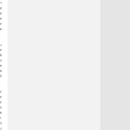
n
e
e
e
r
ne
u
r
é
a
e
e
l
r
r
s
ui
e
.
a
u