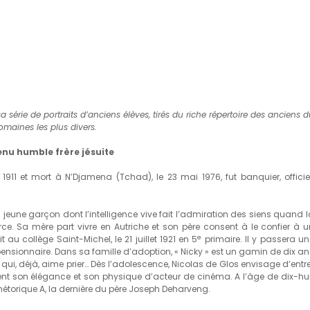
 série de portraits d’anciens élèves, tirés du riche répertoire des anciens 
omaines les plus divers.
venu humble frère jésuite
 1911 et mort à N’Djamena (Tchad), le 23 mai 1976, fut banquier, officier
 jeune garçon dont l’intelligence vive fait l’admiration des siens quand l
ce. Sa mère part vivre en Autriche et son père consent à le confier à u
e
t au collège Saint-Michel, le 21 juillet 1921 en 5
primaire. Il y passera un
nsionnaire. Dans sa famille d’adoption, « Nicky » est un gamin de dix an
 et qui, déjà, aime prier… Dès l’adolescence, Nicolas de Glos envisage d’entr
ent son élégance et son physique d’acteur de cinéma. A l’âge de dix-hui
hétorique A, la dernière du père Joseph Deharveng.