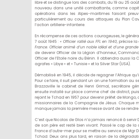
libre et se distingue lors des combats, du 19 au 25 août 
nouveau dans une unité combattante, comme capitai
opérations dans les Alpes-maritimes faisant preuv
particulièrement au cours des attaques du Plan Caval
l’action artillerie-infanterie.
En récompense de ces actions courageuses, le général
7 août 1945 :
« Officier rallié aux FFL en 1940,
précise la 
France. Officier animé d’un noble idéal et d’une grande
de devenir Officier de la Légion d’honneur, Commandeu
Officier de l’Etoile noire du Bénin. Il obtiendra aussi 
agrafes « Libye » et « Tunisie » et la Silver Star (USA).
Démobilisé en 1945, il décide de regagner l’Afrique qu’i
Pour ce faire, il suit pendant un an une formation au s
Brazzaville le cabinet de Henri Grimal, secrétaire gé
ensuite installé sur place comme chef de district, pu
rejoint le Tchad en 1957 pour devenir préfet de Mongo, 
missionnaires de la Compagnie de Jésus. Chaque mat
manque jamais la première messe avant de se rendre
C’est que Nicolas de Glos n’a jamais renoncé à servir
de son père est resté bien vivant. Passé le cap de la
France d’outre-mer pour se mettre au service de Mgr Da
Tchad. Deux ans plus tard, en raison de la dégradati