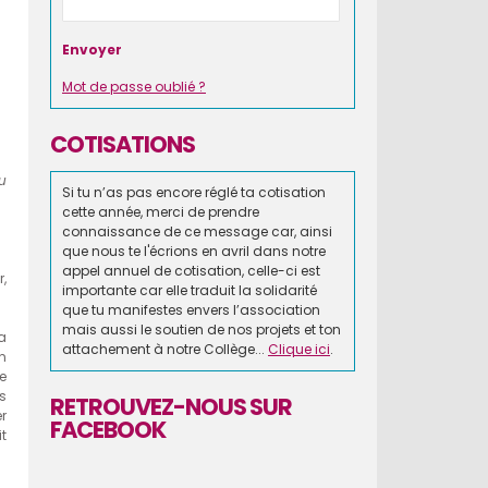
Mot de passe oublié ?
COTISATIONS
du
Si tu n’as pas encore réglé ta cotisation
cette année, merci de prendre
connaissance de ce message car, ainsi
que nous te l'écrions en avril dans notre
appel annuel de cotisation, celle-ci est
,
importante car elle traduit la solidarité
que tu manifestes envers l’association
mais aussi le soutien de nos projets et ton
a
attachement à notre Collège...
Clique ici
.
n
e
s
RETROUVEZ-NOUS SUR
er
FACEBOOK
t