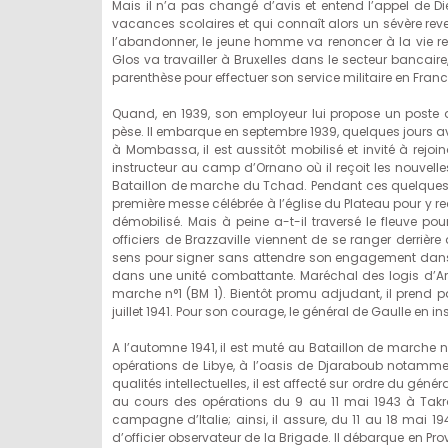
Mais il n’a pas changé d’avis et entend l’appel de D
vacances scolaires et qui connaît alors un sévère reve
l’abandonner, le jeune homme va renoncer à la vie reli
Glos va travailler à Bruxelles dans le secteur bancai
parenthèse pour effectuer son service militaire en France
Quand, en 1939, son employeur lui propose un poste au 
pèse. Il embarque en septembre 1939, quelques jours av
à Mombassa, il est aussitôt mobilisé et invité à rejoin
instructeur au camp d’Ornano où il reçoit les nouvelles 
Bataillon de marche du Tchad. Pendant ces quelques 
première messe célébrée à l’église du Plateau pour y r
démobilisé. Mais à peine a-t-il traversé le fleuve po
officiers de Brazzaville viennent de se ranger derrière 
sens pour signer sans attendre son engagement dans l
dans une unité combattante. Maréchal des logis d’Artil
marche n°1 (BM 1). Bientôt promu adjudant, il prend
juillet 1941. Pour son courage, le général de Gaulle en 
A l’automne 1941, il est muté au Bataillon de marche 
opérations de Libye, à l’oasis de Djaraboub notamment
qualités intellectuelles, il est affecté sur ordre du géné
au cours des opérations du 9 au 11 mai 1943 à Takro
campagne d’Italie; ainsi, il assure, du 11 au 18 mai 19
d’officier observateur de la Brigade. Il débarque en P