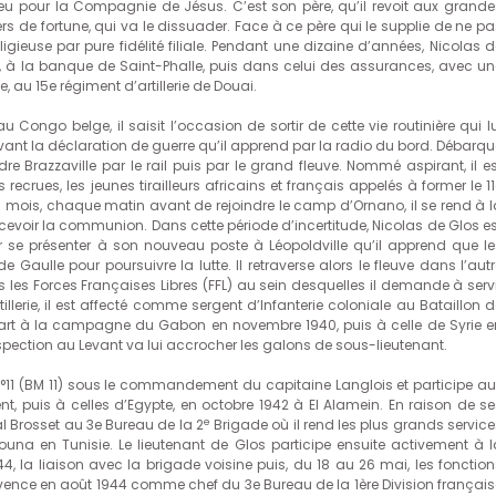
ieu pour la Compagnie de Jésus. C’est son père, qu’il revoit aux grande
rs de fortune, qui va le dissuader. Face à ce père qui le supplie de ne pa
gieuse par pure fidélité filiale. Pendant une dizaine d’années, Nicolas d
re, à la banque de Saint-Phalle, puis dans celui des assurances, avec un
, au 15e régiment d’artillerie de Douai.
Congo belge, il saisit l’occasion de sortir de cette vie routinière qui lu
ant la déclaration de guerre qu’il apprend par la radio du bord. Débarqu
dre Brazzaville par le rail puis par le grand fleuve. Nommé aspirant, il es
recrues, les jeunes tirailleurs africains et français appelés à former le 1
mois, chaque matin avant de rejoindre le camp d’Ornano, il se rend à l
ecevoir la communion. Dans cette période d’incertitude, Nicolas de Glos es
ur se présenter à son nouveau poste à Léopoldville qu’il apprend que le
de Gaulle pour poursuivre la lutte. Il retraverse alors le fleuve dans l’aut
es Forces Françaises Libres (FFL) au sein desquelles il demande à servi
lerie, il est affecté comme sergent d’Infanterie coloniale au Bataillon d
 part à la campagne du Gabon en novembre 1940, puis à celle de Syrie e
inspection au Levant va lui accrocher les galons de sous-lieutenant.
n°11 (BM 11) sous le commandement du capitaine Langlois et participe au
, puis à celles d’Egypte, en octobre 1942 à El Alamein. En raison de se
e
ral Brosset au 3e Bureau de la 2
Brigade où il rend les plus grands service
una en Tunisie. Le lieutenant de Glos participe ensuite activement à l
44, la liaison avec la brigade voisine puis, du 18 au 26 mai, les fonction
rovence en août 1944 comme chef du 3e Bureau de la 1ère Division français