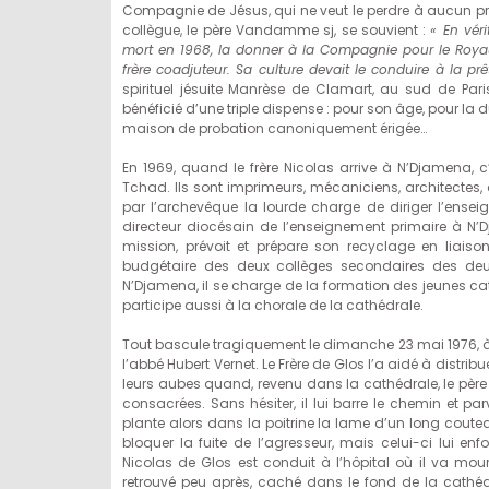
Compagnie de Jésus, qui ne veut le perdre à aucun prix
collègue, le père Vandamme sj, se souvient :
« En vér
mort en 1968, la donner à la Compagnie pour le Royaume.
frère coadjuteur. Sa culture devait le conduire à la prê
spirituel jésuite Manrèse de Clamart, au sud de Par
bénéficié d’une triple dispense : pour son âge, pour la 
maison de probation canoniquement érigée…
En 1969, quand le frère Nicolas arrive à N’Djamena, c’
Tchad. Ils sont imprimeurs, mécaniciens, architectes, 
par l’archevêque la lourde charge de diriger l’ense
directeur diocésain de l’enseignement primaire à N’
mission, prévoit et prépare son recyclage en liaiso
budgétaire des deux collèges secondaires des de
N’Djamena, il se charge de la formation des jeunes 
participe aussi à la chorale de la cathédrale.
Tout bascule tragiquement le dimanche 23 mai 1976, à
l’abbé Hubert Vernet. Le Frère de Glos l’a aidé à dist
leurs aubes quand, revenu dans la cathédrale, le père 
consacrées. Sans hésiter, il lui barre le chemin et parv
plante alors dans la poitrine la lame d’un long couteau
bloquer la fuite de l’agresseur, mais celui-ci lui e
Nicolas de Glos est conduit à l’hôpital où il va mour
retrouvé peu après, caché dans le fond de la cathédral