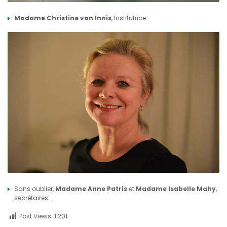
Madame Christine van Innis
, Institutrice :
Sans oublier,
Madame Anne Patris
et
Madame Isabelle Mahy
,
secrétaires.
Post Views:
1 201