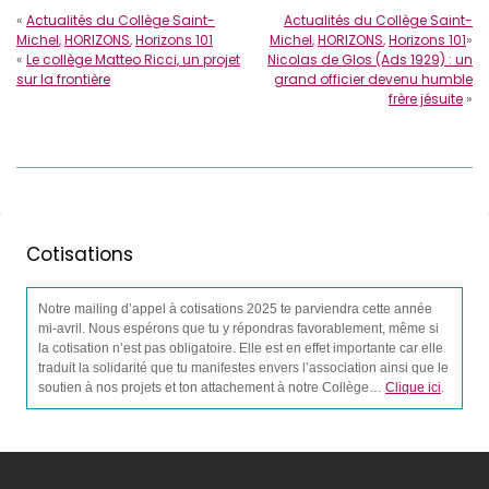
«
Actualités du Collège Saint-
Actualités du Collège Saint-
Michel
,
HORIZONS
,
Horizons 101
Michel
,
HORIZONS
,
Horizons 101
»
«
Le collège Matteo Ricci, un projet
Nicolas de Glos (Ads 1929) : un
sur la frontière
grand officier devenu humble
frère jésuite
»
Cotisations
Notre mailing d’appel à cotisations 2025 te parviendra cette année
mi-avril. Nous espérons que tu y répondras favorablement, même si
la cotisation n’est pas obligatoire. Elle est en effet importante car elle
traduit la solidarité que tu manifestes envers l’association ainsi que le
soutien à nos projets et ton attachement à notre Collège…
Clique ici
.