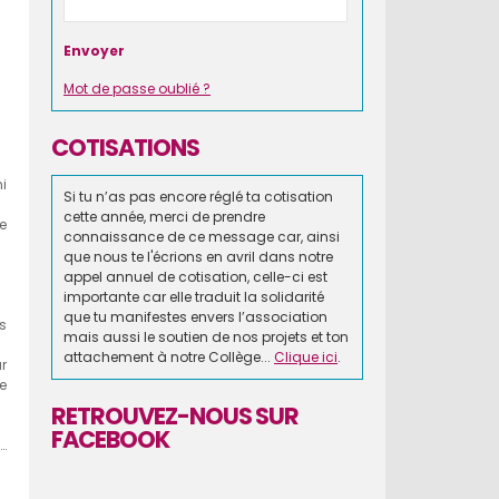
Mot de passe oublié ?
COTISATIONS
i
Si tu n’as pas encore réglé ta cotisation
cette année, merci de prendre
e
connaissance de ce message car, ainsi
que nous te l'écrions en avril dans notre
appel annuel de cotisation, celle-ci est
importante car elle traduit la solidarité
que tu manifestes envers l’association
s
mais aussi le soutien de nos projets et ton
attachement à notre Collège...
Clique ici
.
r
e
RETROUVEZ-NOUS SUR
FACEBOOK
…