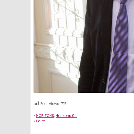
Post Views:
715
«
HORIZONS
,
Horizons 94
«
Édito