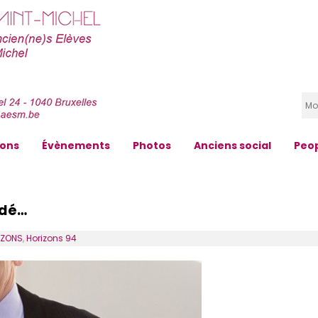
zons
Évènements
Photos
Anciens social
Peo
idé…
IZONS
,
Horizons 94