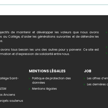
ectifs de maintenir et développer les valeurs que nous avons
au Collège, d’aider les générations suivantes et de défendre les
ns.
avons tous besoin les uns des autres pour y parvenir. Ce site est
mation et d’expression de solidarité entre nous.
MENTIONS LÉGALES
JOB
ollège Saint-
Politique de protection des
Les offres d’e
données
Les dernières o
’AESM
Mentions légales
os Anciens
 projets soutenus