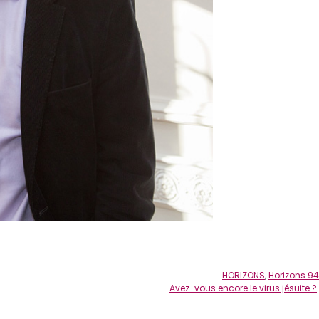
HORIZONS
,
Horizons 94
Avez-vous encore le virus jésuite ?