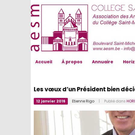
AESM...
Accueil
À propos
Annuaire
Hori
Les vœux d’un Président bien déc
12 janvier 2016
Etienne Rigo
| Publié dans
HOR