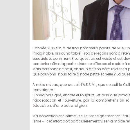
L’année 2015 fut, à de trop nombreux points de vue, un
imaginable, ni souhaitable. Trop de leçons sont à retenir
Lesquels et comment ? La question est vaste et est de
concerter afin d’apporter réponse efficace et rapide à 
Mais personne ne peut, chacun de son côté, rejeter sa pa
Que pouvons-nous faire à notre petite échelle ? La ques
A notre niveau, que ce soit l’A.E.S.M ., que ce soit l
convaincre !
Convaincre que, encore et toujours… et plus que jamais
l’acceptation et l’ouverture, par la compréhension et l
éducation, d’une autre religion.
Ma conviction est intime : seuls l’enseignement et l’éd
isme » ; cet effort doit particulièrement viser la moitié