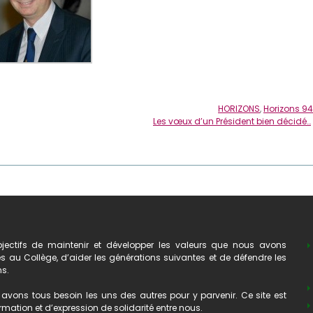
HORIZONS
,
Horizons 94
Les vœux d’un Président bien décidé…
ectifs de maintenir et développer les valeurs que nous avons
au Collège, d’aider les générations suivantes et de défendre les
ns.
avons tous besoin les uns des autres pour y parvenir. Ce site est
mation et d’expression de solidarité entre nous.