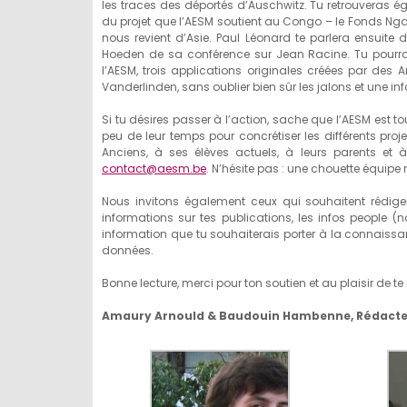
les traces des déportés d’Auschwitz. Tu retrouveras 
du projet que l’AESM soutient au Congo – le Fonds Nga
nous revient d’Asie. Paul Léonard te parlera ensuite 
Hoeden de sa conférence sur Jean Racine. Tu pourras
l’AESM, trois applications originales créées par des A
Vanderlinden, sans oublier bien sûr les jalons et une in
Si tu désires passer à l’action, sache que l’AESM est 
peu de leur temps pour concrétiser les différents proj
Anciens, à ses élèves actuels, à leurs parents et à
contact@aesm.be
. N’hésite pas : une chouette équipe 
Nous invitons également ceux qui souhaitent rédiger
informations sur tes publications, les infos people 
information que tu souhaiterais porter à la connaissa
données.
Bonne lecture, merci pour ton soutien et au plaisir de te re
Amaury Arnould & Baudouin Hambenne, Rédacte