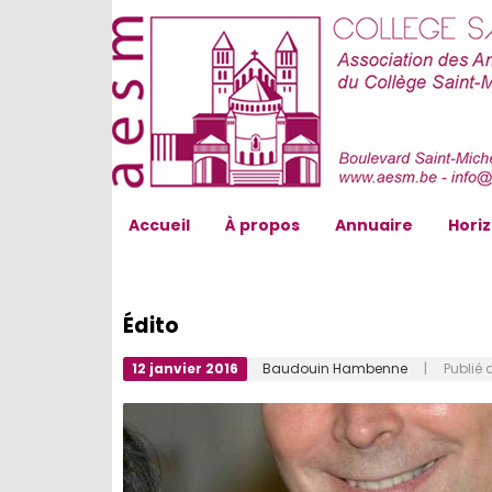
AESM...
Accueil
À propos
Annuaire
Hori
Édito
12 janvier 2016
Baudouin Hambenne
| Publié 