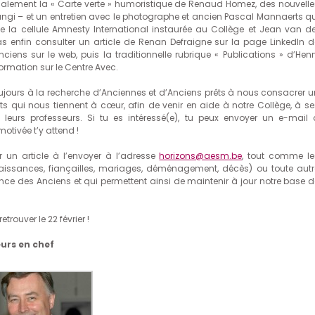
également la « Carte verte » humoristique de Renaud Homez, des nouvelle
ngi – et un entretien avec le photographe et ancien Pascal Mannaerts qu
de la cellule Amnesty International instaurée au Collège et Jean van de
 enfin consulter un article de Renan Defraigne sur la page LinkedIn d
nciens sur le web, puis la traditionnelle rubrique « Publications » d’Henr
formation sur le Centre Avec.
toujours à la recherche d’Anciennes et d’Anciens prêts à nous consacrer u
ets qui nous tiennent à cœur, afin de venir en aide à notre Collège, à se
 leurs professeurs. Si tu es intéressé(e), tu peux envoyer un e-mail 
motivée t’y attend !
 un article à l’envoyer à l’adresse
horizons@aesm.be
, tout comme le
(naissances, fiançailles, mariages, déménagement, décès) ou toute autr
nce des Anciens et qui permettent ainsi de maintenir à jour notre base d
trouver le 22 février !
urs en chef