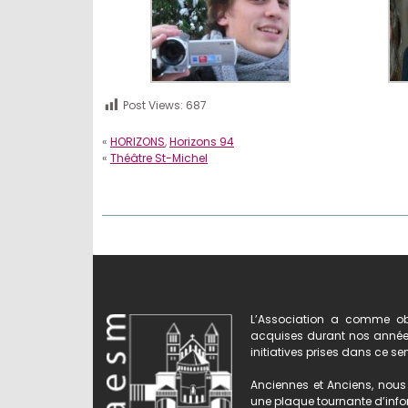
Post Views:
687
«
HORIZONS
,
Horizons 94
«
Théâtre St-Michel
L’Association a comme obj
acquises durant nos années 
initiatives prises dans ce se
Anciennes et Anciens, nous 
une plaque tournante d’infor