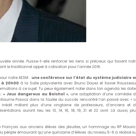
lle année. Puisse-t-elle renforcer les liens si précieux qui tissent notr
t le traditionnel appel à cotisation pour l’année 2016.
our notre AESM :
une conférence sur l’état du système judiciaire e
6 à 20h00
à la Salle polyvalente avec Bruno Dayez et Xavier Rousseau
rmations à ce sujet. Tu peux également noter dans ton agenda les date
: « Jeux dangereux au Bolchoï »
, une adaptation d’une comédie d
uillaume Possoz dans la foulée du succès rencontré l’an passé avec « L
nédit mêlant plus d’une vingtaine de professeurs, d’anciens et d
entations auront lieu les 13, 14, 16, 18, 19, 21 et 22 avril. Là aussi, plu
 François aux anciens élèves des jésuites, un hommage au RP Mauric
du périple émouvant qu’une quinzaine d’élèves du niveau 5-6 a réalisé su