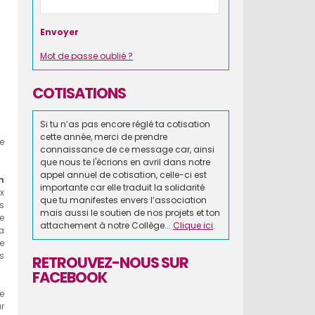
Mot de passe oublié ?
COTISATIONS
Si tu n’as pas encore réglé ta cotisation
cette année, merci de prendre
e
connaissance de ce message car, ainsi
que nous te l'écrions en avril dans notre
appel annuel de cotisation, celle-ci est
n
importante car elle traduit la solidarité
x
que tu manifestes envers l’association
s
mais aussi le soutien de nos projets et ton
e
attachement à notre Collège...
Clique ici
.
a
e
s
RETROUVEZ-NOUS SUR
FACEBOOK
e
r