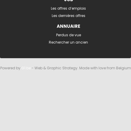
Les offres d’emplois
Les dernières offres
ANNUAIRE
Perdus de vue
Rechercher un ancien
Powered by
G1.be
- Web & Graphic Strategy. Made with love from Belgium