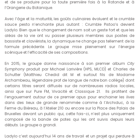
et de se produire pour la toute première fois à la Rotonde et à
l’Orangerie du Botanique.
Avec l’âge et la maturité, les goûts culinaires évoluent et le crumble
sauce pesto n’enchante plus autant : Crumble Pistoo’s devient
Ladylo. Bien que le changement de nom soit un geste fort et que les
aléas de la vie ont vu passer plusieurs membres aux postes de
bassiste et claviériste, la dynamique ne change pas tellement de la
formule précédente. Le groupe mise pleinement sur l’énergie
scénique et l’efficacité de ses compositions.
En 2015, le groupe donne naissance à son premier album
City
Symphony
produit par Michael Larivière (HPS, MLCD) et Charles de
Schutter (Matthieu Chedid dit M et surtout fils de Madame
Archambeau, légendaire prof de langue de notre bon collège) dont
certains titres seront diffusés sur de nombreuses radios locales,
ainsi que sur Pure FM, Vivacité et Classique 21. Ils profitent de
l’engouement autour de ce premier opus pour enchainer les
lives
dans des lieux de grande renommée comme à l’Archiduc, à la
Ferme du Biéreau, à l’Atelier 210 ou encore sur la Place des Palais de
Bruxelles devant un public qui, cette fois-ci, n’est plus uniquement
composé de la bande de potes qui les ont suivis depuis leurs
débuts. Le groupe a grandi.
Ladylo c’est aujourd’hui 14 ans de travail et un projet qui perdure à