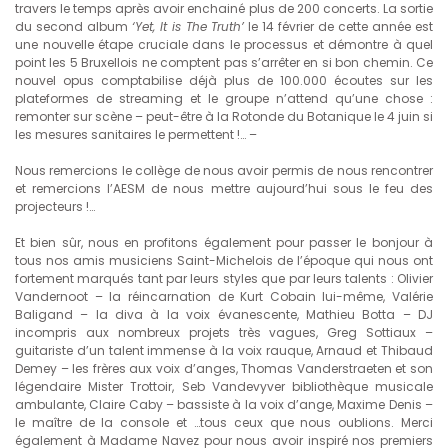
travers le temps après avoir enchainé plus de 200 concerts. La sortie
du second album
‘Yet, It is The
Truth’
le 14 février de cette année est
une nouvelle étape cruciale dans le processus et démontre à quel
point les 5 Bruxellois ne comptent pas s’arrêter en si bon chemin. Ce
nouvel opus comptabilise déjà plus de 100.000 écoutes sur les
plateformes de streaming et le groupe n’attend qu’une chose :
remonter sur scène – peut-être à la Rotonde du Botanique le 4 juin si
les mesures sanitaires le permettent !… –
Nous remercions le collège de nous avoir permis de nous rencontrer
et remercions l’AESM de nous mettre aujourd’hui sous le feu des
projecteurs !…
Et bien sûr, nous en profitons également pour passer le bonjour à
tous nos amis musiciens Saint-Michelois de l’époque qui nous ont
fortement marqués tant par leurs styles que par leurs talents : Olivier
Vandernoot – la réincarnation de Kurt Cobain lui-même, Valérie
Baligand – la diva à la voix évanescente, Mathieu Botta – DJ
incompris aux nombreux projets très vagues, Greg Sottiaux –
guitariste d’un talent immense à la voix rauque, Arnaud et Thibaud
Demey – les frères aux voix d’anges, Thomas Vanderstraeten et son
légendaire Mister Trottoir, Seb Vandevyver bibliothèque musicale
ambulante, Claire Caby – bassiste à la voix d’ange, Maxime Denis –
le maître de la console et …tous ceux que nous oublions. Merci
également à Madame Navez pour nous avoir inspiré nos premiers