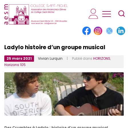
AESM...
Ladylo histoire d’un groupe musical
25 mars 2021
Vivian Lurquin
| Publié dans
HORIZONS
,
Horizons 105
Des Crumbles à Ladylo : histoire d’un groupe musical