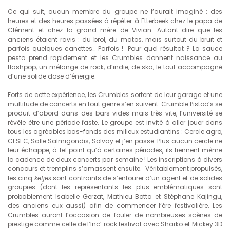
Ce qui suit, aucun membre du groupe ne l’aurait imaginé : des
heures et des heures passées à répéter à Etterbeek chez le papa de
Clément et chez la grand-mère de Vivian. Autant dire que les
anciens étaient ravis : du brol, du matos, mais surtout du bruit et
parfois quelques canettes… Parfois ! Pour quel résultat ? La sauce
pesto prend rapidement et les Crumbles donnent naissance au
flashpop, un mélange de rock, d’indie, de ska, le tout accompagné
d’une solide dose d’énergie.
Forts de cette expérience, les Crumbles sortent de leur garage et une
multitude de concerts en tout genre s’en suivent. Crumble Pistoo’s se
produit d’abord dans des bars vides mais très vite, l’université se
révèle être une période faste. Le groupe est invité à aller jouer dans
tous les agréables bas-fonds des milieux estudiantins : Cercle agro,
CESEC, Salle Salmigondis, Solvay et j’en passe. Plus aucun cercle ne
leur échappe, à tel point qu’à certaines périodes, ils tiennent même
la cadence de deux concerts par semaine ! Les inscriptions à divers
concours et tremplins s’amassent ensuite. Véritablement propulsés,
les cinq
ketjes
sont contraints de s’entourer d’un agent et de solides
groupies (dont les représentants les plus emblématiques sont
probablement Isabelle Gerzat, Mathieu Botta et Stéphane Kajingu,
des anciens eux aussi) afin de commencer l’ère festivalière. Les
Crumbles auront l’occasion de fouler de nombreuses scènes de
prestige comme celle de l’Inc’ rock festival avec Sharko et Mickey 3D