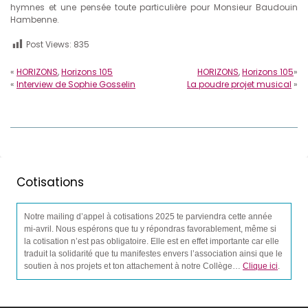
hymnes et une pensée toute particulière pour Monsieur Baudouin
Hambenne.
Post Views:
835
«
HORIZONS
,
Horizons 105
HORIZONS
,
Horizons 105
»
«
Interview de Sophie Gosselin
La poudre projet musical
»
Cotisations
Notre mailing d’appel à cotisations 2025 te parviendra cette année
mi-avril. Nous espérons que tu y répondras favorablement, même si
la cotisation n’est pas obligatoire. Elle est en effet importante car elle
traduit la solidarité que tu manifestes envers l’association ainsi que le
soutien à nos projets et ton attachement à notre Collège…
Clique ici
.