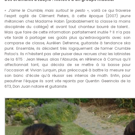
« J’aime le Crumble, mais surtout le pesto »,
voilà ce qui traverse
l’esprit agité de Clément Pieters, à cette époque (2007) jeune
rhétoricien chez Madame Hobin (probablement la classe la moins
disciplinée du collège) et avant tout chanteur bourré de talent…
Mais que faire de cette information parfaitement inutile ? Il n’a pas
vite tardé à partager ses goûts plus qu’extravagants avec son
comparse de classe, Aurélien Defrenne, guitariste à tendance ska
punk. Ensemble, ils décident très logiquement de former Crumble
Pistoo’s. Ils n’hésitent pas aller puiser deux recrues chez les latinistes
de la 6T5 : Jean Meeus alias l’Absurde, en référence à Camus qu’il
affectionnait tant, qui décida de se mettre à la basse pour
l’occasion et Vivian Lurquin, plus préoccupé à battre la mesure sur
son banc d’école qu’à réussir ses interros de math. Enfin, pour
peaufiner l’équipe ils sont vite rejoints par Quentin Geerinckx de la
6T3, Don Juan notoire et guitariste.