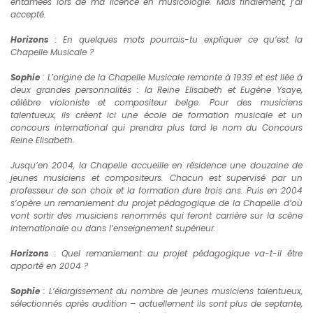
entamées lors de ma licence en musicologie. Mais finalement, j’ai
accepté.
Horizons
: En quelques mots pourrais-tu expliquer ce qu’est la
Chapelle Musicale ?
Sophie
: L’origine de la Chapelle Musicale remonte à 1939 et est liée à
deux grandes personnalités : la Reine Elisabeth et Eugène Ysaye,
célèbre violoniste et compositeur belge. Pour des musiciens
talentueux, ils créent ici une école de formation musicale et un
concours international qui prendra plus tard le nom du Concours
Reine Elisabeth.
Jusqu’en 2004, la Chapelle accueille en résidence une douzaine de
jeunes musiciens et compositeurs. Chacun est supervisé par un
professeur de son choix et la formation dure trois ans. Puis en 2004
s’opère un remaniement du projet pédagogique de la Chapelle d’où
vont sortir des musiciens renommés qui feront carrière sur la scène
internationale ou dans l’enseignement supérieur.
Horizons
: Quel remaniement au projet pédagogique va-t-il être
apporté en 2004 ?
Sophie
: L’élargissement du nombre de jeunes musiciens talentueux,
sélectionnés après audition – actuellement ils sont plus de septante,