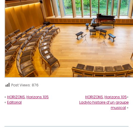
Post Views:
876
«
HORIZONS
,
Horizons 105
HORIZONS
,
Horizons 105
»
«
Editorial
Ladylo histoire d’un groupe
musical
»