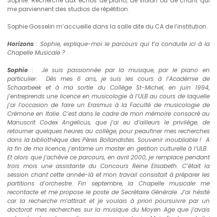
Sophie. Recherche aux échos de piano, de violon ou de chant qui
me parviennent des studios de répétition.
Sophie Gosselin m’accueille dans la salle dite du CA de l’institution.
Horizons
: Sophie, explique-moi le parcours qui t’a conduite ici à la
Chapelle Musicale ?
Sophie
: Je suis passionnée par la musique, par le piano en
particulier. Dès mes 6 ans, je suis les cours à l’Académie de
Schaarbeek et à ma sortie du Collège St-Michel, en juin 1994,
j’entreprends une licence en musicologie à l’ULB au cours de laquelle
j’ai l’occasion de faire un Erasmus à la Faculté de musicologie de
Crémone en Italie. C’est dans le cadre de mon mémoire consacré au
Manuscrit Codex Angelicus, que j’ai eu d’ailleurs le privilège, de
retourner quelques heures au collège, pour peaufiner mes recherches
dans la bibliothèque des Pères Bollandistes. Souvenir inoubliable ! A
la fin de ma licence, j’entame un master en gestion culturelle à l’ULB.
Et alors que j’achève ce parcours, en avril 2000, je remplace pendant
trois mois une assistante du Concours Reine Elisabeth. C’était la
session chant cette année-là et mon travail consistait à préparer les
partitions d’orchestre. Fin septembre, la Chapelle musicale me
recontacte et me propose le poste de Secrétaire Générale. J’ai hésité
car la recherche m’attirait et je voulais à priori poursuivre par un
doctorat mes recherches sur la musique du Moyen Age que j’avais