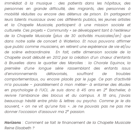
immédiat à la musique : des patients dans les hôpitaux, des
personnes en grande difficulté, des migrants, des personnes à
mobilité réduites ou encore des détenus de prison. En partageant
leurs talents musicaux avec ces différents publics, les jeunes artistes
et la Chapelle Musicale, participent à une mission sociale et
culturelle. Ces projets « Community » se développent tant à l’extérieur
de la Chapelle Musicale (plus de 30 activités musicales/an) que
dans notre salle de concert à Waterloo. Et nous pouvons affirmer
que public comme musiciens, en retirent une expérience de vie et/ou
de scène extraordinaire. En fait, cette dimension sociale de la
Chapelle avait débuté en 2012 par la création d’un chœur d’enfants
à Bruxelles dans le quartier des Marolles : la Chorale Equinox, la
première d’une longue série rassemblant des enfants issus
d’environnements défavorisés, souffrant de troubles
comportementaux, ou encore placés par le juge. Ce pan d’activité
m’a poussée – parallèlement à mon métier- à entamer des études
e
en psychologie à l’UCL. Je suis donc à 45 ans en 2
Bachelier, à
revivre l’ambiance des blocus et du campus. A 18 ans, j’avais
beaucoup hésité entre philo & lettres ou psycho. Comme je le dis
souvent, « on ne vit qu’une fois ». Je ne pouvais pas ne pas me
e
donner l’occasion d’assouvir ma 2
passion.
Horizons
: Comment se fait le financement de la Chapelle Musicale
Reine Elisabeth ?