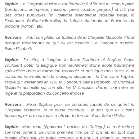
Sophie
: La Chapelle Musicale est financée à
85% par le secteur privé
(fondations, entreprises, mécénat privé, recettes propres) et 15% par
des aides publiques (la Politique scientifique fédérale belge, la
Fédération Wallonie-Bruxelles, la Loterie Nationale, la Province du
Brabant Wallon, etc.
Horizons
:
Pour compléter ce tableau de la Chapelle Musicale, il faut
évoquer maintenant ce qui lui est associé : le Concours musical
Reine Elisabeth.
Sophie
: En effet, à l’origine, la Reine Elisabeth et Eugène Ysaye
voulaient doter la Belgique non seulement d’une école hautement
spécialisée dans la formation musicale et artistique mais aussi d’un
concours international de musique classique : le Concours Eugène
Ysaÿe qui deviendra en 1951 la Concours Reine Elisabeth.
La Chapelle
Musicale accueille sur son site, les 12 finalistes durant leur mise en
loge et la préparation du concerto imposé.
Horizons :
Merci, Sophie, pour ce parcours rapide de ce qu’est la
Chapelle Musicale. Je te laisse conclure – je sais que tu y tiens
beaucoup – par quelques mots sur ta famille et sur Saint-Michel.
Sophie :
Mon mari (également ancien du Collège) et moi-même,
sommes parents de notre première fille de 12 ans et, en tant que
famille d’accueil, de notre seconde qui nous a rejoints et remplit