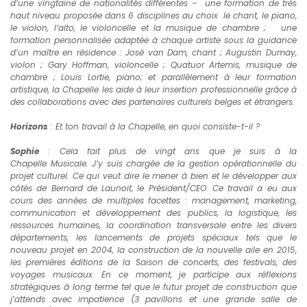
d’une vingtaine de nationalités différentes – une formation de très
haut niveau proposée dans 6 disciplines au choix
le chant, le piano,
le violon, l’alto, le violoncelle et la musique de chambre ; une
formation personnalisée adaptée à chaque artiste sous la guidance
d’un maître en résidence : José van Dam, chant ; Augustin Dumay,
violon ; Gary Hoffman, violoncelle ; Quatuor Artemis, musique de
chambre ; Louis Lortie, piano; et parallèlement à leur formation
artistique, la Chapelle les aide à leur insertion professionnelle grâce à
des collaborations avec des partenaires culturels belges et étrangers.
Horizons
: Et ton travail à la Chapelle, en quoi consiste-t-il ?
Sophie
: Cela fait plus de vingt ans que je suis à la
Chapelle Musicale. J’y suis chargée de la gestion opérationnelle du
projet culturel. Ce qui veut dire le mener à bien et le développer aux
côtés de Bernard de Launoit, le Président/CEO. Ce travail a eu aux
cours des années de multiples facettes : management, marketing,
communication et développement des publics, la logistique, les
ressources humaines, la coordination transversale entre les divers
départements, les lancements de projets spéciaux tels que le
nouveau projet en 2004, la construction de la nouvelle aile en 2015,
les premières éditions de la Saison de concerts, des festivals, des
voyages musicaux. En ce moment, je participe aux réflexions
stratégiques à long terme tel que le futur projet de construction que
j’attends avec impatience (3 pavillons et une grande salle de