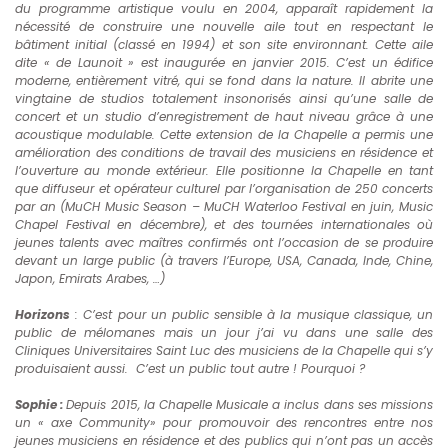
du programme artistique voulu en 2004, apparaît rapidement la
nécessité de construire une nouvelle aile tout en respectant le
bâtiment initial (classé en 1994) et son site environnant. Cette aile
dite « de Launoit » est inaugurée en janvier 2015. C’est un édifice
moderne, entièrement vitré, qui se fond dans la nature. Il abrite une
vingtaine de studios totalement insonorisés ainsi qu’une salle de
concert et un studio d’enregistrement de haut niveau grâce à une
acoustique modulable. Cette extension de la Chapelle a permis une
amélioration des conditions de travail des musiciens en résidence et
l’ouverture au monde extérieur. Elle positionne la Chapelle en tant
que diffuseur et opérateur culturel par l’organisation de 250 concerts
par an (MuCH Music Season – MuCH Waterloo Festival en juin, Music
Chapel Festival en décembre), et des tournées internationales où
jeunes talents avec maîtres confirmés ont l’occasion de se produire
devant un large public (à travers l’Europe, USA, Canada, Inde, Chine,
Japon, Emirats Arabes, …)
Horizons
: C’est pour un public sensible à la musique classique, un
public de mélomanes mais un jour j’ai vu dans une salle des
Cliniques Universitaires Saint Luc des musiciens de la Chapelle qui s’y
produisaient aussi. C’est un public tout autre ! Pourquoi ?
Sophie :
D
epuis 2015, la Chapelle Musicale a inclus dans ses missions
un « axe Community» pour promouvoir des rencontres entre nos
jeunes musiciens en résidence et des publics qui n’ont pas un accès