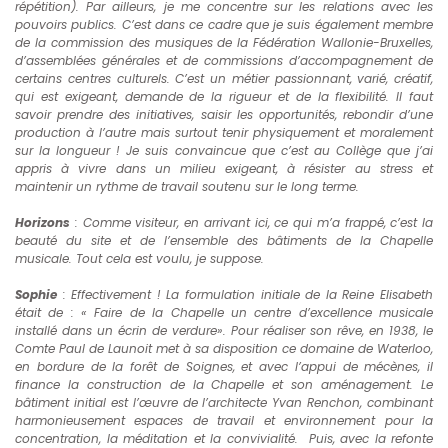
répétition). Par ailleurs, je me concentre sur les relations avec les
pouvoirs publics. C’est dans ce cadre que je suis également membre
de la commission des musiques de la Fédération Wallonie-Bruxelles,
d’assemblées générales et de commissions d’accompagnement de
certains centres culturels. C’est un métier passionnant, varié, créatif,
qui est exigeant, demande de la rigueur et de la flexibilité. Il faut
savoir prendre des initiatives, saisir les opportunités, rebondir d’une
production à l’autre mais surtout tenir physiquement et moralement
sur la longueur ! Je suis convaincue que c’est au Collège que j’ai
appris à vivre dans un milieu exigeant, à résister au stress et
maintenir un rythme de travail soutenu sur le long terme.
Horizons
: Comme visiteur, en arrivant ici, ce qui m’a frappé, c’est la
beauté du site et de l’ensemble des bâtiments de la Chapelle
musicale. Tout cela est voulu, je suppose.
Sophie
:
Effectivement ! La formulation initiale de la Reine Elisabeth
était de : « Faire de la Chapelle un centre d’excellence musicale
installé dans un écrin de verdure». Pour réaliser son rêve, en
1938, le
Comte Paul de Launoit met à sa disposition ce domaine de Waterloo,
en bordure de la forêt de Soignes, et avec l’appui de mécènes, il
finance la construction de la Chapelle et son aménagement. Le
bâtiment initial est l’œuvre de l’architecte Yvan Renchon, combinant
harmonieusement espaces de travail et environnement pour la
concentration, la méditation et la convivialité. Puis, avec la refonte