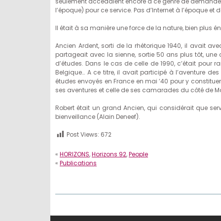
seulement accédaient encore à ce genre de demand
l’époque) pour ce service. Pas d’Internet à l’époque et 
Il était à sa manière une force de la nature, bien plus
Ancien Ardent, sorti de la rhétorique 1940, il avait av
partageait avec la sienne, sortie 50 ans plus tôt, une
d’études. Dans le cas de celle de 1990, c’était pour 
Belgique… A ce titre, il avait participé à l’aventure
études envoyés en France en mai ’40 pour y constituer
ses aventures et celle de ses camarades du côté de Montp
Robert était un grand Ancien, qui considérait que servi
bienveillance (Alain Deneef).
Post Views:
672
«
HORIZONS
,
Horizons 92
,
People
«
Publications