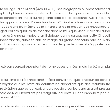
tre collège Saint-Michel (Ads 1952-B). Ses biographes oublient souvent d
emplie et pleine de choses extraordinaires, que les quelques lignes qui leu
se concentrent sur d’autres points forts de sa personne. Aussi, nous n
ui apporta la base d’une éducation raffinée et érudite qui s’exprima da
liquée dans les métiers de la Finance et de la gestion des entreprises a
siégea. Par ses qualités de mécène dans la musique, Jean-Pierre de Launo
s les événements majeurs en Belgique, connu surtout par cette Chapell
̀ lancer tant de jeunes talents en marge du grand concours musical Rein
ident Etienne Rigo pour saluer cet ancien de grande valeur et d’apporter à 
derlinden).
a été son secrétaire pendant de nombreuses années, mais il a été bien pl
deuxième de l’ère moderne). Il était convaincu que la valeur de celui-c
et voyant que les premiers courriers ne donnaient que des résultats trè
aire téléphonique, ce qui était encore possible car les gens avaient presq
appela ceux qui n’avaient pas réagi aux courriers. Quand l’Annuaire parut, 
assés : 4.000…
a les administrations communales à une époque où les communes, no