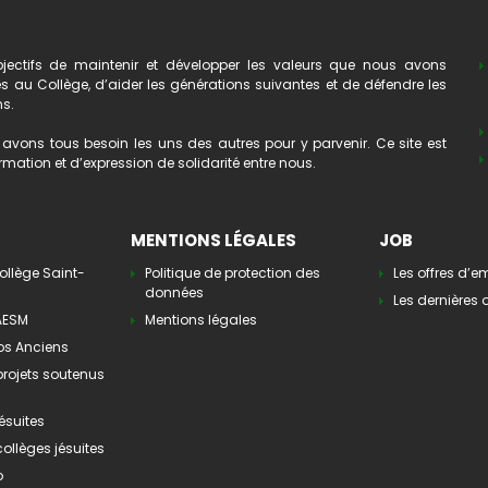
ectifs de maintenir et développer les valeurs que nous avons
au Collège, d’aider les générations suivantes et de défendre les
ns.
avons tous besoin les uns des autres pour y parvenir. Ce site est
mation et d’expression de solidarité entre nous.
MENTIONS LÉGALES
JOB
ollège Saint-
Politique de protection des
Les offres d’e
données
Les dernières o
’AESM
Mentions légales
os Anciens
 projets soutenus
ésuites
collèges jésuites
o