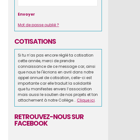
Mot de passe oublié ?
COTISATIONS
Si tu n’as pas encore réglé ta cotisation
cette année, merci de prendre
connaissance de ce message car, ainsi
que nous te l'écrions en avril dans notre
appel annuel de cotisation, celle-ci est
importante car elle traduit la solidarité
que tu manifestes envers l’association
mais aussi le soutien de nos projets et ton
attachement à notre Collège...
Clique ici
.
RETROUVEZ-NOUS SUR
FACEBOOK