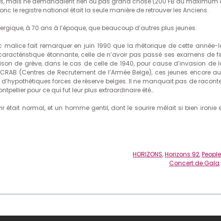
es, mais ne demandaient rien ou pas grand chose (200 FB au maximum a
donc le registre national était la seule manière de retrouver les Anciens.
 énergique, à 70 ans à l’époque, que beaucoup d’autres plus jeunes.
ec malice fait remarquer en juin 1990 que la rhétorique de cette année-l
 caractéristique étonnante, celle de n’avoir pas passé ses examens de fi
raison de grève, dans le cas de celle de 1940, pour cause d’invasion de l
 des CRAB (Centres de Recrutement de l’Armée Belge), ces jeunes encore au
 d’hypothétiques forces de réserve belges. Il ne manquait pas de raconte
ellier pour ce qui fut leur plus extraordinaire été…
r était normal, et un homme gentil, dont le sourire mêlait si bien ironie 
HORIZONS
,
Horizons 92
,
People
Concert de Gala