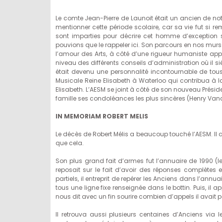
Le comte Jean-Pierre de Launoit était un ancien de no
mentionner cette période scolaire, car sa vie fut si r
sont imparties pour décrire cet homme d’exception 
pouvions que le rappeler ici. Son parcours en nos murs l
l’amour des Arts, à côté d’une rigueur humaniste app
niveau des différents conseils d’administration où il 
était devenu une personnalité incontournable de tou
Musicale Reine Elisabeth à Waterloo qui contribua a
Elisabeth. L’AESM se joint à côté de son nouveau Prés
famille ses condoléances les plus sincères (Henry Van
IN MEMORIAM ROBERT MELIS
Le décès de Robert Mélis a beaucoup touché l’AESM. Il 
que cela.
Son plus grand fait d’armes fut l’annuaire de 1990 (le 
reposait sur le fait d’avoir des réponses complètes 
partiels, il entreprit de repérer les Anciens dans l’annu
tous une ligne fixe renseignée dans le bottin. Puis, il 
nous dit avec un fin sourire combien d’appels il avait p
Il retrouva aussi plusieurs centaines d’Anciens vi