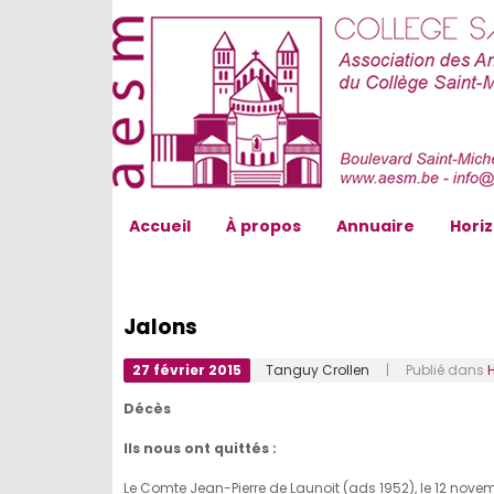
AESM...
Accueil
À propos
Annuaire
Hori
Jalons
27 février 2015
Tanguy Crollen
| Publié dans
Décès
Ils nous ont quittés :
Le Comte Jean-Pierre de Launoit (ads 1952), le 12 novem