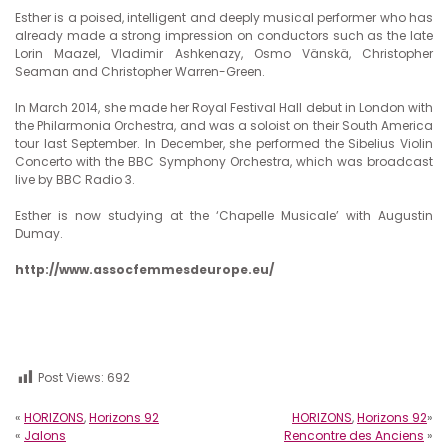
Esther is a poised, intelligent and deeply musical performer who has
already made a strong impression on conductors such as the late
Lorin Maazel, Vladimir Ashkenazy, Osmo Vänskä, Christopher
Seaman and Christopher Warren-Green.
In March 2014, she made her Royal Festival Hall debut in London with
the Philarmonia Orchestra, and was a soloist on their South America
tour last September. In December, she performed the Sibelius Violin
Concerto with the BBC Symphony Orchestra, which was broadcast
live by BBC Radio 3.
Esther is now studying at the ‘Chapelle Musicale’ with Augustin
Dumay.
http://www.assocfemmesdeurope.eu/
Post Views:
692
«
HORIZONS
,
Horizons 92
HORIZONS
,
Horizons 92
»
«
Jalons
Rencontre des Anciens
»