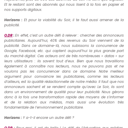
Et le restant sont des abonnés qui nous lisent à la fois en papier et
nos supports digitaux.
Horizons :
Et pour la viabilité du Soir, il te faut aussi amener de la
publicité.
O.DR
:
En effet, c’est un autre défi à relever : chercher des annonceurs
publicitaires. Aujourd’hui, 40% des revenus du Soir viennent de la
publicité. Dans ce domaine-là, nous subissons la concurrence de
Google, Facebook, etc. qui captent aujourd’hui la plus grande part
du marché digital. Ces acteurs ont de très nombreuses « datas » sur
leurs utilisateurs : ils savent tout d’eux. Bien que nous travaillions
également à connaître nos lecteurs, nous ne pouvons pas et ne
voulons pas les concurrencer dans ce domaine. Notre meilleur
argument pour convaincre les publicitaires, comme les lecteurs
d’ailleurs, est la qualité rédactionnelle de notre média. Il faut que nos
annonceurs sachent et se rendent compte qu’avec Le Soir, ils sont
dans un environnement de qualité pour leur publicité. Nous gérons
donc à la fois une transformation rapide des moyens de s’informer
et de la relation aux médias, mais aussi une évolution très
fondamentale de l’environnement publicitaire.
Horizons :
Y a-t-il encore un autre défi ?
O.DR
:
Pour moi, il est de taille ! Le défi de l’éducation aux médias.