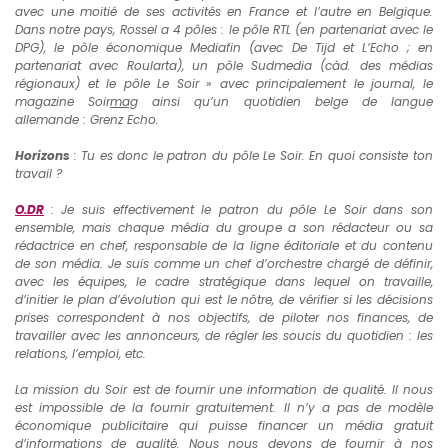
avec une moitié de ses activités en France et l’autre en Belgique.
Dans notre pays, Rossel a 4 pôles : le pôle RTL (en partenariat avec le
DPG), le pôle économique Mediafin (avec De Tijd et L’Echo ; en
partenariat avec Roularta), un pôle Sudmedia (càd. des médias
régionaux) et le pôle Le Soir » avec principalement le journal, le
magazine Soir
mag
ainsi qu’un quotidien belge de langue
allemande : Grenz Echo.
Horizons
: Tu es donc le patron du pôle Le Soir. En quoi consiste ton
travail ?
O.DR
: Je suis effectivement le patron du pôle Le Soir dans son
ensemble, mais chaque média du groupe a son rédacteur ou sa
rédactrice en chef, responsable de la ligne éditoriale et du contenu
de son média. Je suis comme un chef d’orchestre chargé de définir,
avec les équipes, le cadre stratégique dans lequel on travaille,
d’initier le plan d’évolution qui est le nôtre, de vérifier si les décisions
prises correspondent à nos objectifs, de piloter nos finances, de
travailler avec les annonceurs, de régler les soucis du quotidien : les
relations, l’emploi, etc.
La mission du Soir est de fournir une information de qualité. Il nous
est impossible de la fournir gratuitement. Il n’y a pas de modèle
économique publicitaire qui puisse financer un média gratuit
d’informations de qualité. Nous nous devons de fournir à nos