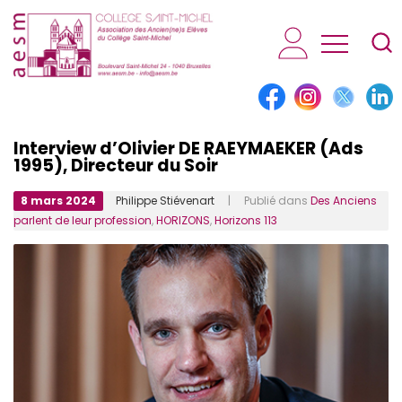
AESM...
Interview d’Olivier DE RAEYMAEKER (Ads
1995), Directeur du Soir
8 mars 2024
Philippe Stiévenart
| Publié dans
Des Anciens
parlent de leur profession
,
HORIZONS
,
Horizons 113