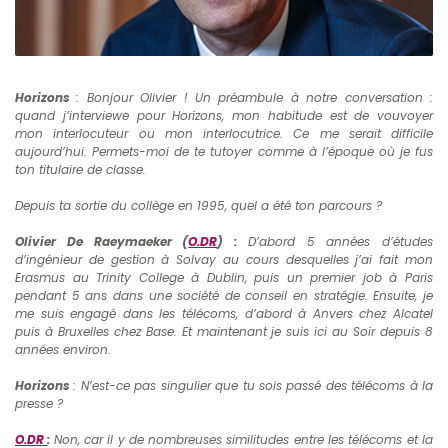
Horizons
: Bonjour Olivier ! Un préambule à notre conversation :
quand j’interviewe pour Horizons, mon habitude est de vouvoyer
mon interlocuteur ou mon interlocutrice. Ce me serait difficile
aujourd’hui. Permets-moi de te tutoyer comme à l’époque où je fus
ton titulaire de classe.
Depuis ta sortie du collège en 1995, quel a été ton parcours ?
Olivier De Raeymaeker (
O.DR
) :
D’abord 5 années d’études
d’ingénieur de gestion à Solvay au cours desquelles j’ai fait mon
Erasmus au Trinity College à Dublin, puis un premier job à Paris
pendant 5 ans dans une société de conseil en stratégie. Ensuite, je
me suis engagé dans les télécoms, d’abord à Anvers chez Alcatel
puis à Bruxelles chez Base. Et maintenant je suis ici au Soir depuis 8
années environ.
Horizons
: N’est-ce pas singulier que tu sois passé des télécoms à la
presse ?
O.DR
:
Non, car il y de nombreuses similitudes entre les télécoms et la