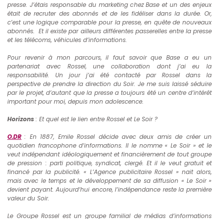
presse. J’étais responsable du marketing chez Base et un des enjeux
était de recruter des abonnés et de les fidéliser dans la durée. Or,
c’est une logique comparable pour la presse, en quête de nouveaux
abonnés. Et il existe par ailleurs différentes passerelles entre la presse
et les télécoms, véhicules d’informations.
Pour revenir à mon parcours, il faut savoir que Base a eu un
partenariat avec Rossel, une collaboration dont j’ai eu la
responsabilité. Un jour j’ai été contacté par Rossel dans la
perspective de prendre la direction du Soir. Je me suis laissé séduire
par le projet, d’autant que la presse a toujours été un centre d’intérêt
important pour moi, depuis mon adolescence.
Horizons
: Et quel est le lien entre Rossel et Le Soir ?
O.DR
: En 1887, Emile Rossel décide avec deux amis de créer un
quotidien francophone d’informations. Il le nomme « Le Soir » et le
veut indépendant idéologiquement et financièrement de tout groupe
de pression : parti politique, syndicat, clergé. Et il le veut gratuit et
financé par la publicité. « L’Agence publicitaire Rossel » nait alors,
mais avec le temps et le développement de sa diffusion « Le Soir »
devient payant. Aujourd’hui encore, l’indépendance reste la première
valeur du Soir.
Le Groupe Rossel est un groupe familial de médias d’informations