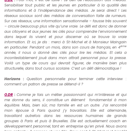
Sensibiliser tout public et les jeunes en particulier à la qualité des
informations et à l’indépendance des médias. Je serai direct ! Les
réseaux sociaux sont des médias de conversation faite de rumeurs.
Sur ces réseaux, une information sensationnelle – fausse très souvent
– circule beaucoup plus vite qu’une vraie. Le défi est donc de donner
aux citoyens et aux jeunes les clés pour comprendre l’environnement
dans lequel ils vivent et pour discerner où se trouve la vraie
information. Et ici, je dis : merci à St-Michel et à Monsieur Maingain
ème
en particulier. Pendant un mois, dans son cours de français, en 4
année, il nous a donné des clés pour lire les médias. Et cela a
incontestablement joué dans mon attrait personnel pour la presse.
Voilà un type de cours qui devrait figurer, de manière bien plus
structurelle, dans tout cursus scolaire. C’est un défi démocratique !
Horizons :
Question personnelle pour terminer cette interview :
comment un patron de presse se détend-il ?
O.DR
:
Comme je fais un métier passionnant qui m’intéresse et qui
me donne du sens, il constitue un élément fondamental à mon
équilibre. Mais, bien sûr, ma famille en est un autre. J’ai rencontré
mon épouse à Paris quand j’y travaillais. Elle est allemande,
travaillant autrefois dans les ressources humaines de grands
groupes à Paris et puis à Bruxelles. Elle est actuellement coach en
développement personnel, tant en entreprise qu’en privé. Nous avons