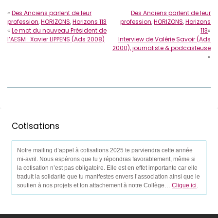
«
Des Anciens parlent de leur
Des Anciens parlent de leur
profession
,
HORIZONS
,
Horizons 113
profession
,
HORIZONS
,
Horizons
«
Le mot du nouveau Président de
113
»
l’AESM : Xavier LIPPENS (Ads 2008)
Interview de Valérie Savoir (Ads
2000), journaliste & podcasteuse
»
Cotisations
Notre mailing d’appel à cotisations 2025 te parviendra cette année
mi-avril. Nous espérons que tu y répondras favorablement, même si
la cotisation n’est pas obligatoire. Elle est en effet importante car elle
traduit la solidarité que tu manifestes envers l’association ainsi que le
soutien à nos projets et ton attachement à notre Collège…
Clique ici
.