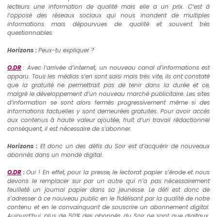
lecteurs une information de qualité mais elle a un prix. C’est à
l’opposé des réseaux sociaux qui nous inondent de multiples
informations mais dépourvues de qualité et souvent très
questionnables.
Horizons :
Peux-tu expliquer ?
O.DR
: Avec l’arrivée d’internet, un nouveau canal d’informations est
apparu. Tous les médias s’en sont saisi mais très vite, ils ont constaté
que la gratuité ne permettrait pas de tenir dans la durée et ce,
malgré le développement d’un nouveau marché publicitaire. Les sites
d’information se sont alors fermés progressivement même si des
informations factuelles y sont demeurées gratuites. Pour avoir accès
aux contenus à haute valeur ajoutée, fruit d’un travail rédactionnel
conséquent, il est nécessaire de s’abonner.
Horizons :
Et donc un des défis du Soir est d’acquérir de nouveaux
abonnés dans un monde digital.
O.DR
:
Oui ! En effet, pour la presse, le lectorat papier s’érode et nous
devons le remplacer sur par un autre qui n’a pas nécessairement
feuilleté un journal papier dans sa jeunesse. Le défi est donc de
s’adresser à ce nouveau public en le fidélisant par la qualité de notre
contenu et en le convainquant de souscrire un abonnement digital.
Aujourd’hui, plus de 50% des abonnés du Soir ne sont que digitaux.