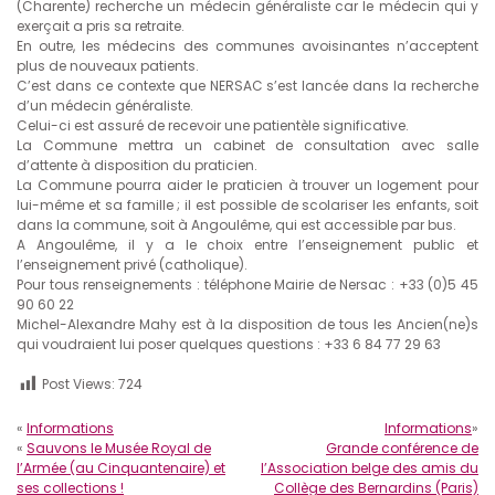
(Charente) recherche un médecin généraliste car le médecin qui y
exerçait a pris sa retraite.
En outre, les médecins des communes avoisinantes n’acceptent
plus de nouveaux patients.
C’est dans ce contexte que NERSAC s’est lancée dans la recherche
d’un médecin généraliste.
Celui-ci est assuré de recevoir une patientèle significative.
La Commune mettra un cabinet de consultation avec salle
d’attente à disposition du praticien.
La Commune pourra aider le praticien à trouver un logement pour
lui-même et sa famille ; il est possible de scolariser les enfants, soit
dans la commune, soit à Angoulême, qui est accessible par bus.
A Angoulême, il y a le choix entre l’enseignement public et
l’enseignement privé (catholique).
Pour tous renseignements : téléphone Mairie de Nersac : +33 (0)5 45
90 60 22
Michel-Alexandre Mahy est à la disposition de tous les Ancien(ne)s
qui voudraient lui poser quelques questions : +33 6 84 77 29 63
Post Views:
724
«
Informations
Informations
»
«
Sauvons le Musée Royal de
Grande conférence de
l’Armée (au Cinquantenaire) et
l’Association belge des amis du
ses collections !
Collège des Bernardins (Paris)