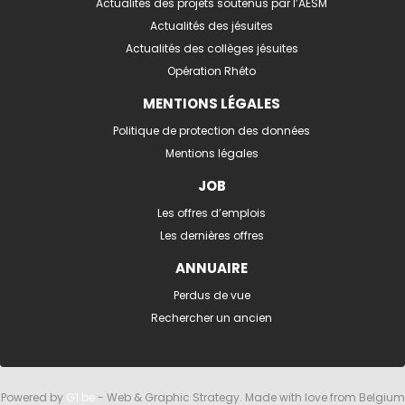
Actualités des projets soutenus par l’AESM
Actualités des jésuites
Actualités des collèges jésuites
Opération Rhéto
MENTIONS LÉGALES
Politique de protection des données
Mentions légales
JOB
Les offres d’emplois
Les dernières offres
ANNUAIRE
Perdus de vue
Rechercher un ancien
Powered by
G1.be
- Web & Graphic Strategy. Made with love from Belgium