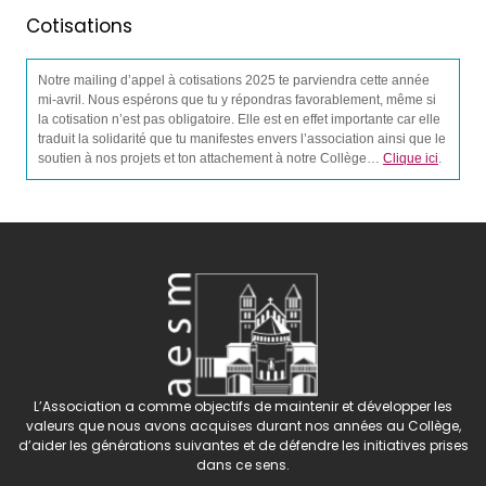
Cotisations
Notre mailing d’appel à cotisations 2025 te parviendra cette année
mi-avril. Nous espérons que tu y répondras favorablement, même si
la cotisation n’est pas obligatoire. Elle est en effet importante car elle
traduit la solidarité que tu manifestes envers l’association ainsi que le
soutien à nos projets et ton attachement à notre Collège…
Clique ici
.
L’Association a comme objectifs de maintenir et développer les
valeurs que nous avons acquises durant nos années au Collège,
d’aider les générations suivantes et de défendre les initiatives prises
dans ce sens.