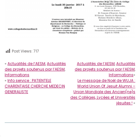
Post Views:
717
«
Actualités de l’AESM
,
Actualités
Actualités de l’AESM
,
Actualités
des projets soutenus par l’AESM
,
des projets soutenus par l’AESM
,
Informations
Informations
»
«
Info service : PATIENTELE
Le message de Noël de WUJA :
CHARENTAISE CHERCHE MEDECIN
World Union Of Jesuit Alumni –
GENERALISTE
Union Mondiale des Ancien(ne)s
des Collèges, Lycées et Universités
jésuites !
»