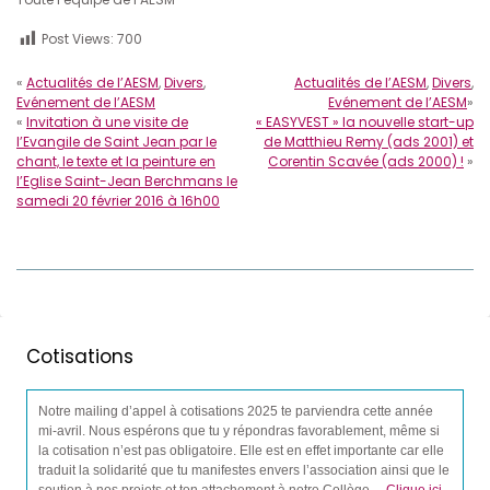
Post Views:
700
«
Actualités de l’AESM
,
Divers
,
Actualités de l’AESM
,
Divers
,
Evénement de l’AESM
Evénement de l’AESM
»
«
Invitation à une visite de
« EASYVEST » la nouvelle start-up
l’Evangile de Saint Jean par le
de Matthieu Remy (ads 2001) et
chant, le texte et la peinture en
Corentin Scavée (ads 2000) !
»
l’Eglise Saint-Jean Berchmans le
samedi 20 février 2016 à 16h00
Cotisations
Notre mailing d’appel à cotisations 2025 te parviendra cette année
mi-avril. Nous espérons que tu y répondras favorablement, même si
la cotisation n’est pas obligatoire. Elle est en effet importante car elle
traduit la solidarité que tu manifestes envers l’association ainsi que le