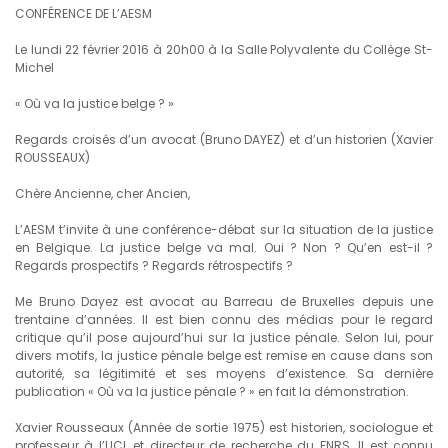
CONFÉRENCE DE L’AESM
Le lundi 22 février 2016 à 20h00 à la Salle Polyvalente du Collège St-
Michel
« Où va la justice belge ? »
Regards croisés d’un avocat (Bruno DAYEZ) et d’un historien (Xavier
ROUSSEAUX)
Chère Ancienne, cher Ancien,
L’AESM t’invite à une conférence-débat sur la situation de la justice
en Belgique. La justice belge va mal. Oui ? Non ? Qu’en est-il ?
Regards prospectifs ? Regards rétrospectifs ?
Me Bruno Dayez est avocat au Barreau de Bruxelles depuis une
trentaine d’années. Il est bien connu des médias pour le regard
critique qu’il pose aujourd’hui sur la justice pénale. Selon lui, pour
divers motifs, la justice pénale belge est remise en cause dans son
autorité, sa légitimité et ses moyens d’existence. Sa dernière
publication « Où va la justice pénale ? » en fait la démonstration.
Xavier Rousseaux (Année de sortie 1975) est historien, sociologue et
professeur à l’UCL et directeur de recherche du FNRS. Il est connu