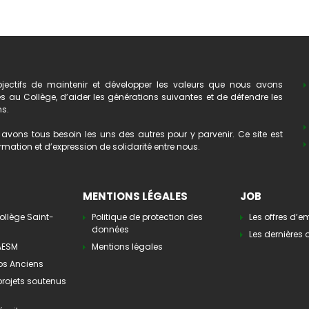
ectifs de maintenir et développer les valeurs que nous avons
au Collège, d’aider les générations suivantes et de défendre les
ns.
avons tous besoin les uns des autres pour y parvenir. Ce site est
mation et d’expression de solidarité entre nous.
MENTIONS LÉGALES
JOB
ollège Saint-
Politique de protection des
Les offres d’e
données
Les dernières o
’AESM
Mentions légales
os Anciens
 projets soutenus