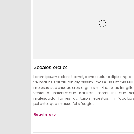
Sodales orci et
Lorem ipsum dolor sit amet, consectetur adipiscing eli
vel mauris sollicitudin dignissim. Phasellus ultrices te
molestie scelerisque eros dignissim. Phasellus fringilla
vehicula. Pellentesque habitant morbi tristique s
malesuada fames ac turpis egestas. In faucibus,
pellentesque, massa felis feugiat...
Read more