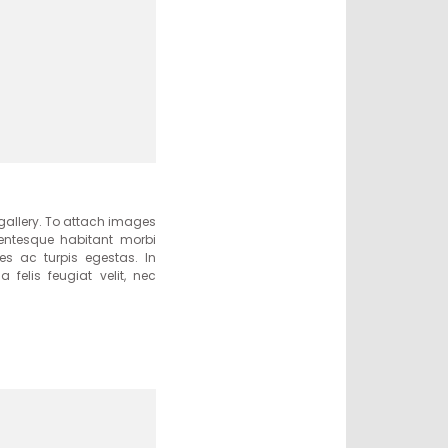
gallery. To attach images
lentesque habitant morbi
es ac turpis egestas. In
 felis feugiat velit, nec