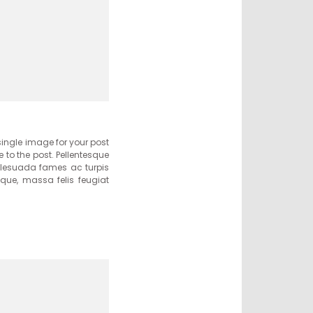
 single image for your post
to the post. Pellentesque
malesuada fames ac turpis
sque, massa felis feugiat