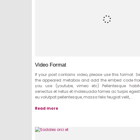
Video Format
If your post contains video, please use this format. S
the appeared metabox and add the embed code from
you use (youtube, vimeo etc) Pellentesque habita
senectus et netus et malesuada fames ac turpis egestas
eu volutpat pellentesque, massa felis feugiat velit,...
Read more