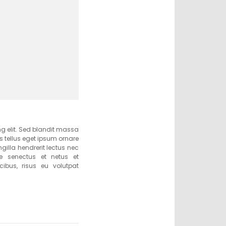
ng elit. Sed blandit massa
es tellus eget ipsum ornare
ngilla hendrerit lectus nec
que senectus et netus et
ibus, risus eu volutpat