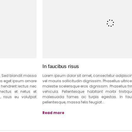
In faucibus risus
t. Sed blandit massa
Lorem ipsum dolor sit amet, consectetur adipisci
llus eget ipsum ornare
vel mauris sollicitudin dignissim. Phasellus ultric
 hendrerit lectus nec
molestie scelerisque eros dignissim. Phasellus fri
enectus et netus et
vehicula. Pellentesque habitant morbi tristi
 risus eu volutpat
malesuada fames ac turpis egestas. In fauc
pellentesque, massa felis feugiat...
Read more