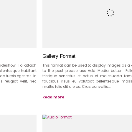
Gallery Format
lideshow. To attach
This format can be used to display images as a 
llentesque habitant
to the post please use Add Media button. Pel
c turpis egestas. In
tristique senectus et netus et malesuada fam
s feugiat velit, nec
faucibus, risus eu volutpat pellentesque, massa
mattis felis elit a eros. Cras convallis...
Read more