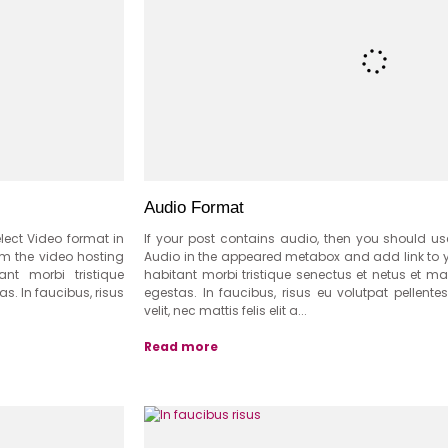
Audio Format
elect Video format in
If your post contains audio, then you should use
 the video hosting
Audio in the appeared metabox and add link to yo
nt morbi tristique
habitant morbi tristique senectus et netus et 
. In faucibus, risus
egestas. In faucibus, risus eu volutpat pellente
velit, nec mattis felis elit a...
Read more