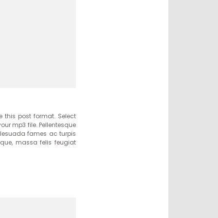
 this post format. Select
ur mp3 file. Pellentesque
malesuada fames ac turpis
sque, massa felis feugiat