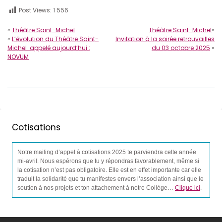
Post Views:
1 556
«
Théâtre Saint-Michel
Théâtre Saint-Michel
»
«
L’évolution du Théâtre Saint-
Invitation à la soirée retrouvailles
Michel appelé aujourd’hui :
du 03 octobre 2025
»
NOVUM
Cotisations
Notre mailing d’appel à cotisations 2025 te parviendra cette année
mi-avril. Nous espérons que tu y répondras favorablement, même si
la cotisation n’est pas obligatoire. Elle est en effet importante car elle
traduit la solidarité que tu manifestes envers l’association ainsi que le
soutien à nos projets et ton attachement à notre Collège…
Clique ici
.