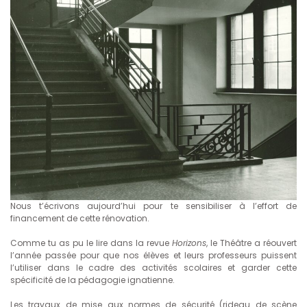
Nous t’écrivons aujourd’hui pour te sensibiliser à l’effort de
financement de cette rénovation.
Comme tu as pu le lire dans la revue
Horizons
, le Théâtre a réouvert
l’année passée pour que nos élèves et leurs professeurs puissent
l’utiliser dans le cadre des activités scolaires et garder cette
spécificité de la pédagogie ignatienne.
Les travaux de mise aux normes de sécurité (rideau de scène