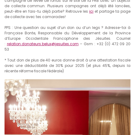
campagne de levée de fonds sur le site de la FRB avec un objectif
de collecte commun. Plusieurs campagnes ont déjà été lancées,
peut-être en fais-tu déjà partie? Retrouve les
ici
et partage ta page
de collecte avec tes camarades!
PPS : Une question au sujet d’un don ou d’un legs ? Adresse-toi à
Françoise Bonte, Responsable du Développement de la Province
d’Europe Occidentale Francophone des Jésuites. Courriel
:
relation.donateurs.belux@jesuites.com
– Gsm : +32 (0) 472 09 20
53
* Tout don de plus de 40 euros donne droit à une attestation fiscale
avec une déductibilité de 30% pour 2025 (et plus 45%, depuis la
récente réforme fiscale fédérale)