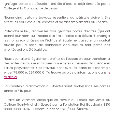
ignifuge, portes de sécurité…) ont été d’ores et déjà financés par le
Collège et la Compagnie de Jésus.
Néanmoins, certains travaux essentiels au péristyle doivent être
effectués car il est le lieu d’entrée et de rassemblements du Théâtre.
Rafraîchir le lieu, rénover les trois grandes portes d’entrée (qui ont
donné leur nom au Théâtre des Trois Portes des élèves !), changer
les nombreux châssis de l’édifice et également assurer un confort
auditif par la pose de panneaux acoustiques font partie des
priorités qui ont été établies.
Nous souhaitons également profiter de l’occasion pour transformer
des salles de classe enclavées aux étages supérieurs du Théâtre en
salles polyvalentes. Ces travaux sont évalués dans leur ensemble
entre 179.000 et 224.000 €. Tu trouveras plus d’informations dans
le
folder ici
.
Pour soutenir la rénovation du Théâtre Saint-Michel et de ses parties
annexes * tu peux :
– faire un virement classique en faveur du Fonds des Amis du
Collège Saint-Michel, hébergé par la Fondation Roi Baudouin. BE10
0000 0000 0404 – Communication : 623/3893/40026