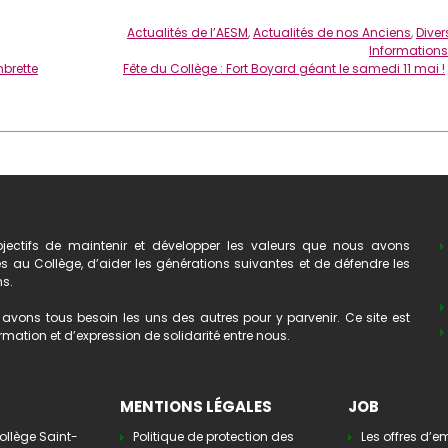
Actualités de l’AESM
,
Actualités de nos Anciens
,
Diver
Informations
mbrette
Fête du Collège : Fort Boyard géant le samedi 11 mai !
ectifs de maintenir et développer les valeurs que nous avons
au Collège, d’aider les générations suivantes et de défendre les
ns.
avons tous besoin les uns des autres pour y parvenir. Ce site est
mation et d’expression de solidarité entre nous.
MENTIONS LÉGALES
JOB
ollège Saint-
Politique de protection des
Les offres d’e