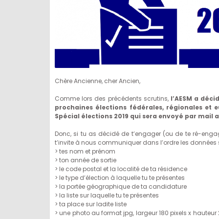
Chère Ancienne, cher Ancien,
Comme lors des précédents scrutins,
l’AESM a déci
prochaines élections fédérales, régionales et
Spécial élections 2019 qui sera envoyé par mail 
Donc, si tu as décidé de t’engager (ou de te ré-engage
t’invite à nous communiquer dans l’ordre les données 
> tes nom et prénom
> ton année de sortie
> le code postal et la localité de ta résidence
> le type d’élection à laquelle tu te présentes
> la portée géographique de ta candidature
> la liste sur laquelle tu te présentes
> ta place sur ladite liste
> une photo au format jpg, largeur 180 pixels x hauteur 2