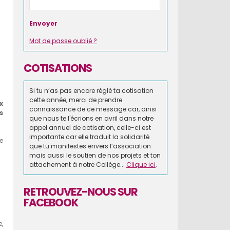
Mot de passe oublié ?
COTISATIONS
Si tu n’as pas encore réglé ta cotisation
cette année, merci de prendre
x
connaissance de ce message car, ainsi
s
que nous te l'écrions en avril dans notre
appel annuel de cotisation, celle-ci est
importante car elle traduit la solidarité
e
que tu manifestes envers l’association
mais aussi le soutien de nos projets et ton
attachement à notre Collège...
Clique ici
.
RETROUVEZ-NOUS SUR
FACEBOOK
e,