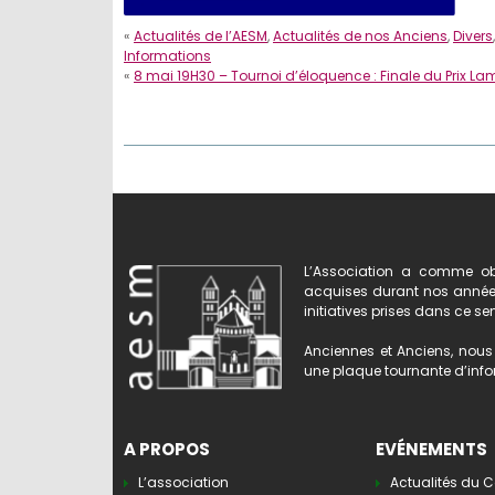
«
Actualités de l’AESM
,
Actualités de nos Anciens
,
Divers
,
Informations
«
8 mai 19H30 – Tournoi d’éloquence : Finale du Prix La
L’Association a comme obj
acquises durant nos années 
initiatives prises dans ce se
Anciennes et Anciens, nous 
une plaque tournante d’infor
A PROPOS
EVÉNEMENTS
L’association
Actualités du C