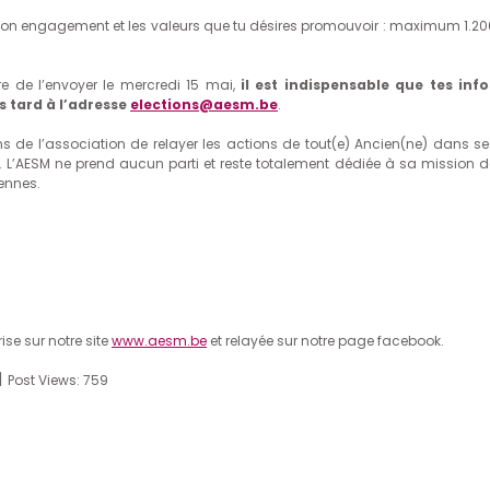
de ton engagement et les valeurs que tu désires promouvoir : maximum 1.20
re de l’envoyer le mercredi 15 mai,
il est indispensable que tes info
s tard à l’adresse
elections@aesm.be
.
s de l’association de relayer les actions de tout(e) Ancien(ne) dans se
ues. L’AESM ne prend aucun parti et reste totalement dédiée à sa mission d
iennes.
se sur notre site
www.aesm.be
et relayée sur notre page facebook.
Post Views:
759