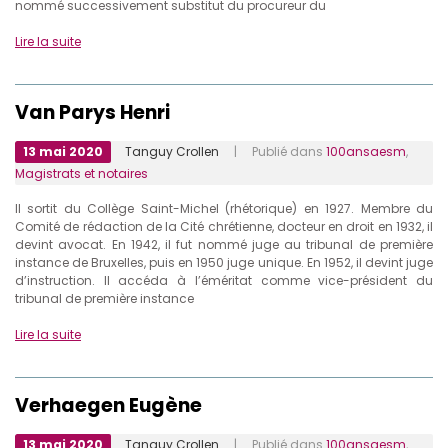
nommé successivement substitut du procureur du
Lire la suite
Van Parys Henri
13 mai 2020
Tanguy Crollen
| Publié dans
100ansaesm
,
Magistrats et notaires
Il sortit du Collège Saint-Michel (rhétorique) en 1927. Membre du
Comité de rédaction de la Cité chrétienne, docteur en droit en 1932, il
devint avocat. En 1942, il fut nommé juge au tribunal de première
instance de Bruxelles, puis en 1950 juge unique. En 1952, il devint juge
d’instruction. Il accéda à l’éméritat comme vice-président du
tribunal de première instance
Lire la suite
Verhaegen Eugène
13 mai 2020
Tanguy Crollen
| Publié dans
100ansaesm
,