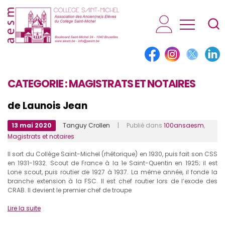
AESM...
CATEGORIE :
MAGISTRATS ET NOTAIRES
de Launois Jean
13 mai 2020
Tanguy Crollen
| Publié dans
100ansaesm
,
Magistrats et notaires
Il sort du Collège Saint-Michel (rhétorique) en 1930, puis fait son CSS
en 1931-1932. Scout de France à la 1e Saint-Quentin en 1925; il est
Lone scout, puis routier de 1927 à 1937. La même année, il fonde la
branche extension à la FSC. Il est chef routier lors de l’exode des
CRAB. Il devient le premier chef de troupe
Lire la suite