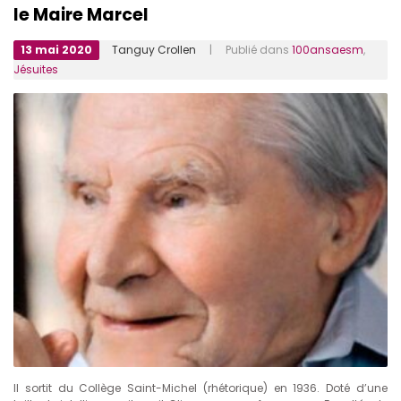
le Maire Marcel
13 mai 2020
Tanguy Crollen
| Publié dans
100ansaesm
,
Jésuites
Il sortit du Collège Saint-Michel (rhétorique) en 1936. Doté d’une