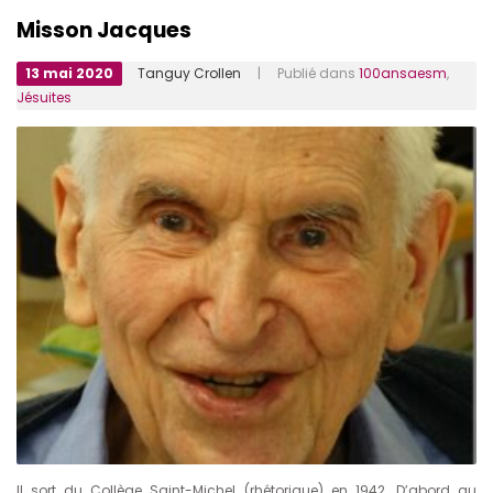
Misson Jacques
13 mai 2020
Tanguy Crollen
| Publié dans
100ansaesm
,
Jésuites
Il sort du Collège Saint-Michel (rhétorique) en 1942. D’abord au