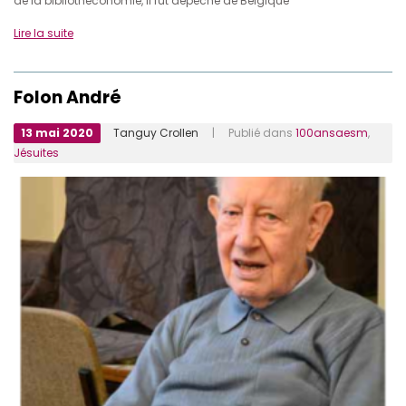
de la bibliothéconomie, il fut dépêché de Belgique
Lire la suite
Folon André
13 mai 2020
Tanguy Crollen
| Publié dans
100ansaesm
,
Jésuites