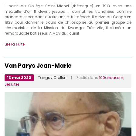
Il sortit du Collège Saint-Michel (rhétorique) en 1913 avec une
médaille d’or. Il devint jésuite. Il connut les tranchées comme
brancardier pendant quatre ans et fut décoré. Il arriva au Congo en
1928 pour donner le cours de philosophie au premier groupe de
séminaristes de la Mission du Kwango. Très vite, il s’avéra un
remarquable bâtisseur. A Mayidi, il cuisit
Lire la suite
Van Parys Jean-Marie
13 mai 2020
Tanguy Crollen
| Publié dans
100ansaesm
,
Jésuites