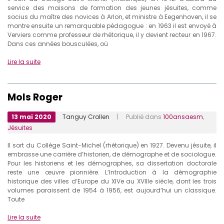
service des maisons de formation des jeunes jésuites, comme
socius du maître des novices à Arlon, et ministre à Eegenhoven, il se
montre ensuite un remarquable pédagogue : en 1963 il est envoyé à
Verviers comme professeur de rhétorique, il y devient recteur en 1967.
Dans ces années bousculées, où
Lire la suite
Mols Roger
13 mai 2020
Tanguy Crollen
| Publié dans
100ansaesm
,
Jésuites
Il sort du Collège Saint-Michel (rhétorique) en 1927. Devenu jésuite, il
embrasse une carrière d’historien, de démographe et de sociologue.
Pour les historiens et les démographes, sa dissertation doctorale
reste une œuvre pionnière. L’Introduction à la démographie
historique des villes d’Europe du XlVe au XVIIIe siècle, dont les trois
volumes paraissent de 1954 à 1956, est aujourd’hui un classique.
Toute
Lire la suite