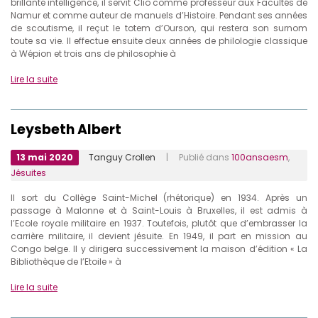
brillante intelligence, il servit Clio comme professeur aux Facultés de
Namur et comme auteur de manuels d’Histoire. Pendant ses années
de scoutisme, il reçut le totem d’Ourson, qui restera son surnom
toute sa vie. Il effectue ensuite deux années de philologie classique
à Wépion et trois ans de philosophie à
Lire la suite
Leysbeth Albert
13 mai 2020
Tanguy Crollen
| Publié dans
100ansaesm
,
Jésuites
Il sort du Collège Saint-Michel (rhétorique) en 1934. Après un
passage à Malonne et à Saint-Louis à Bruxelles, il est admis à
l’Ecole royale militaire en 1937. Toutefois, plutôt que d’embrasser la
carrière militaire, il devient jésuite. En 1949, il part en mission au
Congo belge. Il y dirigera successivement la maison d’édition « La
Bibliothèque de l’Etoile » à
Lire la suite