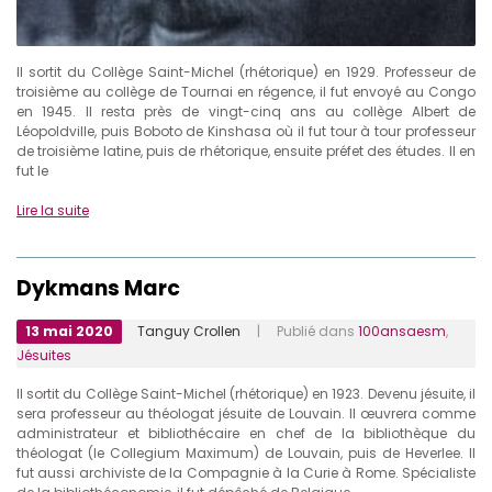
Il sortit du Collège Saint-Michel (rhétorique) en 1929. Professeur de
troisième au collège de Tournai en régence, il fut envoyé au Congo
en 1945. Il resta près de vingt-cinq ans au collège Albert de
Léopoldville, puis Boboto de Kinshasa où il fut tour à tour professeur
de troisième latine, puis de rhétorique, ensuite préfet des études. Il en
fut le
Lire la suite
Dykmans Marc
13 mai 2020
Tanguy Crollen
| Publié dans
100ansaesm
,
Jésuites
Il sortit du Collège Saint-Michel (rhétorique) en 1923. Devenu jésuite, il
sera professeur au théologat jésuite de Louvain. Il œuvrera comme
administrateur et bibliothécaire en chef de la bibliothèque du
théologat (le Collegium Maximum) de Louvain, puis de Heverlee. Il
fut aussi archiviste de la Compagnie à la Curie à Rome. Spécialiste