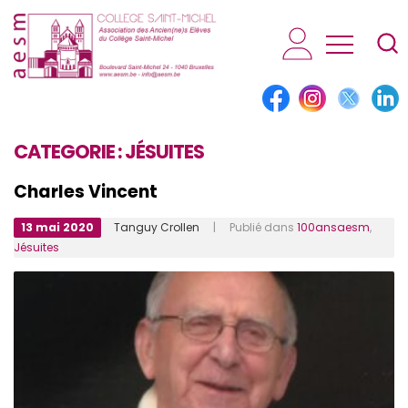
AESM...
CATEGORIE :
JÉSUITES
Charles Vincent
13 mai 2020
Tanguy Crollen
| Publié dans
100ansaesm
,
Jésuites