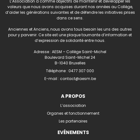
L’Association a comme objectifs de maintenir et développer les
valeurs que nous avons acquises durant nos années au Collège,
d’aider les générations suivantes et de défendre les initiatives prises
dans ce sens.
Anciennes et Anciens, nous avons tous besoin les uns des autres
pour y parvenir. Ce site est une plaque tournante d’information et
d’expression de solidarité entre nous.
Adresse : AESM – Collège Saint-Michel
Boulevard Saint-Michel 24
B-1040 Bruxelles
Téléphone :
0477 307 000
E-mail :
contact@aesm.be
A PROPOS
L’association
Organes et fonctionnement
Les partenaires
EVÉNEMENTS