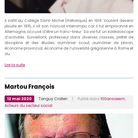
Il sortit du Collège Saint-Michel (rhétorique) en 1914. Voulant devenir
jésuite en 1915, il vit son noviciat interrompu car il fut emprisonné en
Allemagne, accusé d’être un franc-tireur. Sa vie fut un kaléidoscope
d’activités. Surveillant, professeur dans diverses classes, préfet de
discipline et des études, aumônier scout, aumônier de prison,
économe provincial, économe de l’université grégorienne à Rome et
du
Lire la suite
Martou François
12 mai 2020
Tanguy Crollen
| Publié dans
100ansaesm
,
Acteurs du secteur social