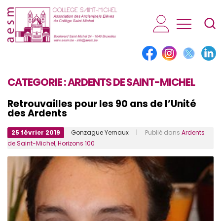
AESM...
CATEGORIE :
ARDENTS DE SAINT-MICHEL
Retrouvailles pour les 90 ans de l’Unité
des Ardents
25 février 2019
Gonzague Yernaux
| Publié dans
Ardents
de Saint-Michel
,
Horizons 100