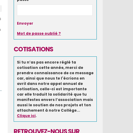
é
n
Mot de passe oublié ?
COTISATIONS
Si tu n’as pas encore réglé ta
cotisation cette année, merci de
prendre connaissance de ce message
car, ainsi que nous te l'écrions en
avril dans notre appel annuel de
cotisation, celle-ci est importante
car elle traduit la solidarité que tu
manifestes envers l’association mais
aussi le soutien de nos projets et ton
attachement à notre Collège...
Clique ici
.
RETROUVEZ-NOUS SUR