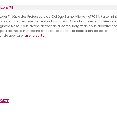
rizons 78
Atelier Théâtre des Professeurs du Collège Saint- Michel (ATPCSM) a termin
 saison fin mars avec le célèbre huis clos « Douze hommes en colère » de
ginald Rose. Nous avons demandé à Marcel Bergez de nous apporter so
gard de metteur en scène en ce qui concerne la réalisation de cette
ande aventure.
Lire la suite
GEZ