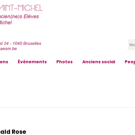
zons
Évènements
Photos
Anciens social
Peo
nald Rose