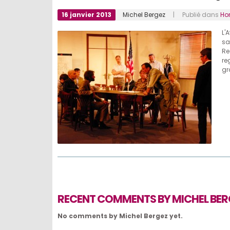
16 janvier 2013
Michel Bergez
| Publié dans
Ho
L'
sa
Re
re
gr
RECENT COMMENTS BY MICHEL BER
No comments by Michel Bergez yet.