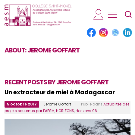
AESM...
ABOUT:
JEROME GOFFART
RECENT POSTS BY JEROME GOFFART
Un extracteur de miel à Madagascar
5 octobre 2017
Jerome Goffart
| Publié dans
Actualités des
projets soutenus par l’AESM
,
HORIZONS
,
Horizons 96