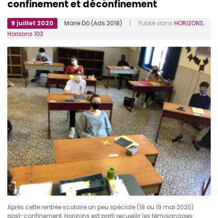
confinement et déconfinement
9 juillet 2020
Marie Dô (Ads 2018)
| Publié dans
HORIZONS
,
Horizons 103
Après cette rentrée scolaire un peu spéciale (18 ou 19 mai 2020)
post-confinement, Horizons est parti recueillir les témoignages