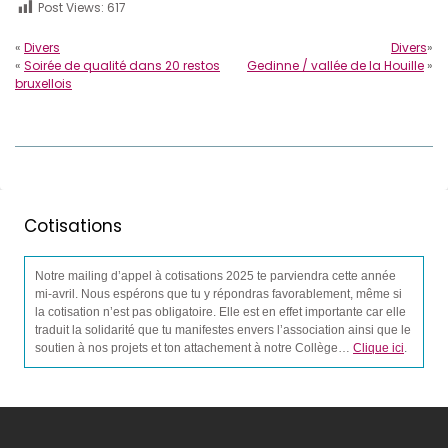
Post Views:
617
«
Divers
Divers
»
«
Soirée de qualité dans 20 restos
Gedinne / vallée de la Houille
»
bruxellois
Cotisations
Notre mailing d’appel à cotisations 2025 te parviendra cette année
mi-avril. Nous espérons que tu y répondras favorablement, même si
la cotisation n’est pas obligatoire. Elle est en effet importante car elle
traduit la solidarité que tu manifestes envers l’association ainsi que le
soutien à nos projets et ton attachement à notre Collège…
Clique ici
.